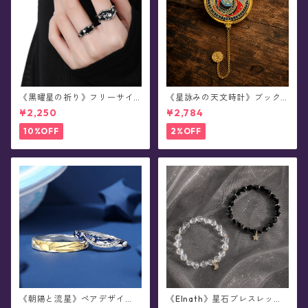
《黒曜星の祈り》フリーサイ
《星詠みの天文時計》ブック
ズ・リング(全2種)
マーカー(全3種)
¥2,250
¥2,784
10%OFF
2%OFF
《朝陽と流星》ペアデザイ
《Elnath》星石ブレスレット