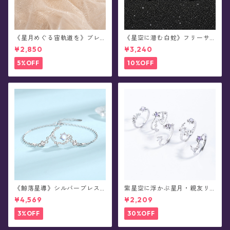
《星月めぐる宙軌道を》ブレ
《星空に潜む白蛇》フリーサ
スレット
イズ・リング
¥2,850
¥3,240
5%OFF
10%OFF
《鯨落星導》シルバーブレス
紫星空に浮かぶ星月・親友リ
レット
ング
¥4,569
¥2,209
3%OFF
30%OFF