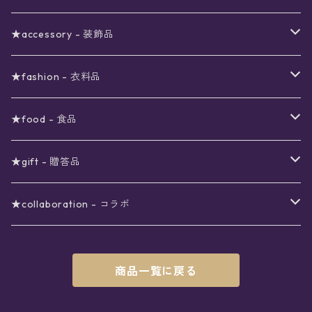
ブラックフライデーSALE
〜3000円
ステーショナリー
★accessory - 装飾品
viola*(姉妹ブランド)SALE
ギフトボックス
〜4000円
メイクアップ
ピアス
★fashion - 衣料品
ノート
ネイルカラー
星
〜5000円
ポーチ
イヤリング
ワンピース
★food - 食品
シール
アロマスプレー
月
夜空の星月
星
スター
〜6000円
扇子(うちわ)
ネックレス
トップス
珈琲
★gift - 贈答品
レター
花
月
フラワー
星
ブラウス
〜7000円
インテリア
チョーカー
ボトムス
紅茶
ラッピング用オプション
★collaboration - コラボ
スタンプ
雫
花
レース
月
シャツ
クッション
星
スカート
〜8000円
バス用品
リング
ソックス
緑茶
クリスマスギフト
星喫茶キピア
商品一覧に戻る
カード
果実
動物
リボン
太陽
セーター
タオル
月
パンツ
星
レックウォーマー
〜9000円
マスク
ブレスレット
バッグ
星菓子
バレンタインギフト
Stellatium(姉妹店委託)
インク