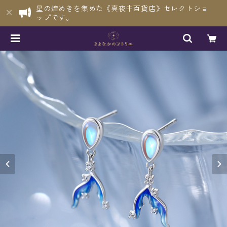
星の煌めきを集めた《真夜中百貨店》セレクトショ
ップです。