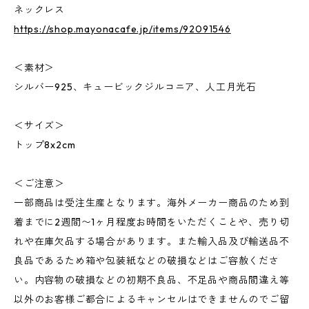
ネックレス
https://shop.mayonacafe.jp/items/92091546
＜素材＞
シルバー925、キュービックジルコニア、人工月光石
＜サイズ＞
トップ8x2cm
＜ご注意＞
一部商品は受注生産となります。海外メーカー商品のため到
着までに2週間〜1ヶ月程度お時間をいただくことや、売り切
れや在庫欠品する場合があります。また輸入品及び輸送品不
良品であるため箱や包装紙などの破損などはご容赦くださ
い。内容物の破損などの初期不良品、不足品や商品間違え等
以外のお客様ご都合によるキャンセルはできませんのでご留