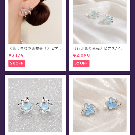
《集う星粒のお裾分け》ピア
《宙氷菓の公転》ピアス/イヤ
ス
リング
¥3,174
¥2,090
5%OFF
5%OFF