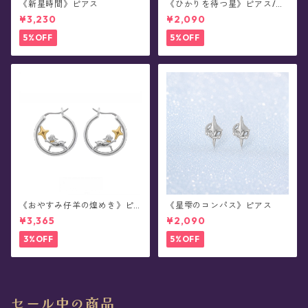
《新星時間》ピアス
《ひかりを待つ星》ピアス/イ
ヤリング
¥3,230
¥2,090
5%OFF
5%OFF
《おやすみ仔羊の煌めき》ピ
《星雫のコンパス》ピアス
アス
¥3,365
¥2,090
3%OFF
5%OFF
セール中の商品