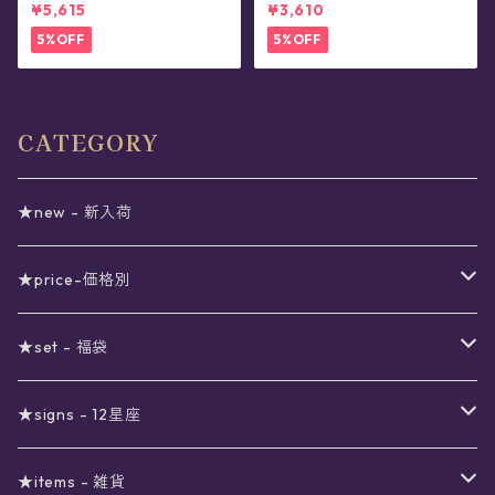
ン・リング
(全2色)
¥5,615
¥3,610
5%OFF
5%OFF
CATEGORY
★new - 新入荷
★price-価格別
セール
★set - 福袋
真夜中のSALE
〜1000円
12星座福袋
★signs - 12星座
予約限定SALE
〜2000円
星の市福袋
12星座ギフトセット
★items - 雑貨