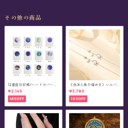
その他の商品
12星座日記帳/ハードカバーノ
《泡沫人魚の煌めき》シルバ
ート - planet marble
ーブレスレット
¥2,145
¥3,780
45%OFF
10%OFF