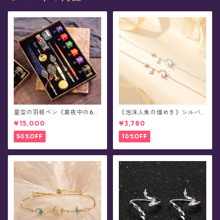
星空の羽根ペン《真夜中の6彩
《泡沫人魚の煌めき》シルバ
星魔法団》ガラスペン・イン
ーブレスレット
¥15,000
¥3,780
クセット(シーリングスタンプ
付き/全8色)0011
50%OFF
10%OFF