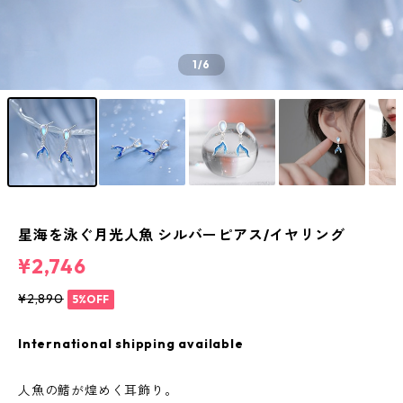
1
/6
星海を泳ぐ月光人魚 シルバーピアス/イヤリング
¥2,746
¥2,890
5%OFF
International shipping available
人魚の鰭が煌めく耳飾り。