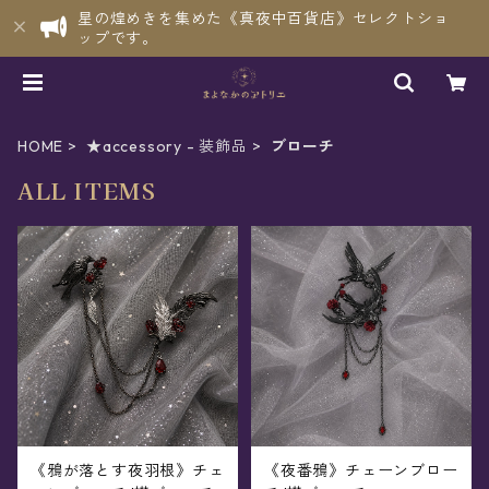
星の煌めきを集めた《真夜中百貨店》セレクトショ
ップです。
HOME
★accessory - 装飾品
ブローチ
ALL ITEMS
《鴉が落とす夜羽根》チェ
《夜番鴉》チェーンブロー