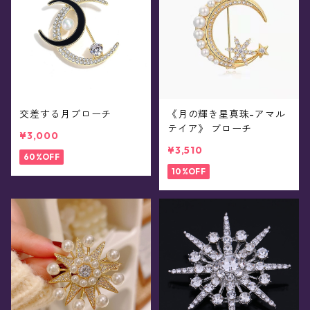
交差する月ブローチ
《月の輝き星真珠-アマル
テイア》 ブローチ
¥3,000
¥3,510
60%OFF
10%OFF