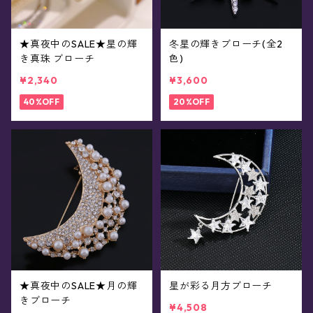
★真夜中のSALE★星の輝
冬星の輝きブローチ(全2
き真珠 ブローチ
色)
¥2,340
¥3,600
40%OFF
20%OFF
★真夜中のSALE★月の輝
星が彩る月方ブローチ
きブローチ
¥4,508