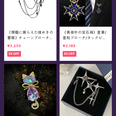
《鴉籠に捕らえた煌めきの
《真夜中の宝石箱》星章/
薔薇》チェーンブローチ/
星粒ブローチ/タックピン
襟ブローチ
(全15色)
¥3,230
¥2,185
5%OFF
5%OFF