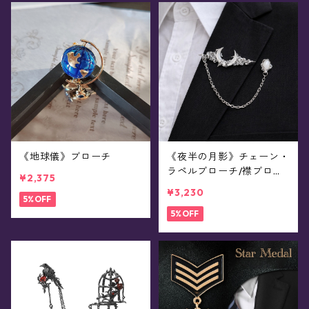
《地球儀》ブローチ
《夜半の月影》チェーン・
ラペルブローチ/襟ブロー
¥2,375
チ
¥3,230
5%OFF
5%OFF