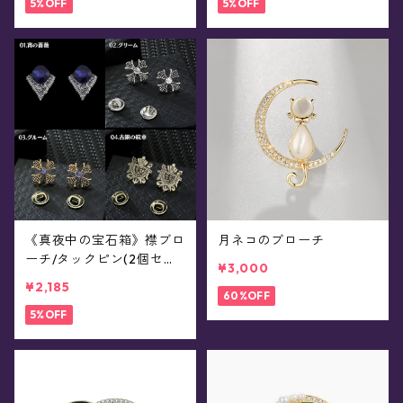
5%OFF
5%OFF
《真夜中の宝石箱》襟ブロ
月ネコのブローチ
ーチ/タックピン(2個セッ
¥3,000
ト/全32種)
¥2,185
60%OFF
5%OFF