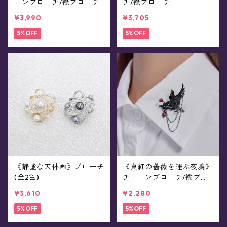
ーンブローチ/襟ブローチ
チ/襟ブローチ
¥3,990
¥3,705
5%OFF
5%OFF
《静謐な天体画》ブローチ
《真紅の薔薇を運ぶ夜鴉》
(全2色)
チェーンブローチ/襟ブロ
ーチ
¥3,610
¥2,280
5%OFF
5%OFF