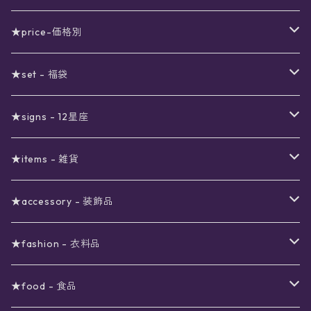
★price-価格別
セール
★set - 福袋
真夜中のSALE
〜1000円
12星座福袋
★signs - 12星座
予約限定SALE
〜2000円
星の市福袋
12星座ギフトセット
★items - 雑貨
ブラックフライデーSALE
〜3000円
ステーショナリー
★accessory - 装飾品
viola*(姉妹ブランド)SALE
ギフトボックス
〜4000円
メイクアップ
ピアス
★fashion - 衣料品
ノート
ネイルカラー
星
〜5000円
ポーチ
イヤリング
ワンピース
★food - 食品