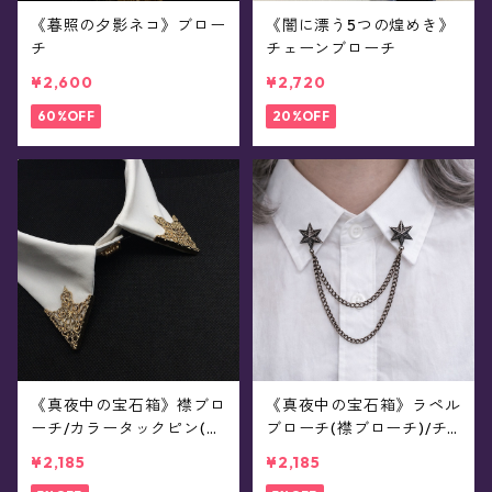
《暮照の夕影ネコ》ブロー
《闇に漂う5つの煌めき》
チ
チェーンブローチ
¥2,600
¥2,720
60%OFF
20%OFF
《真夜中の宝石箱》襟ブロ
《真夜中の宝石箱》ラペル
ーチ/カラータックピン(2
ブローチ(襟ブローチ)/チ
個セット/全5色)
ェーン付きタックピン(全7
¥2,185
¥2,185
8種)