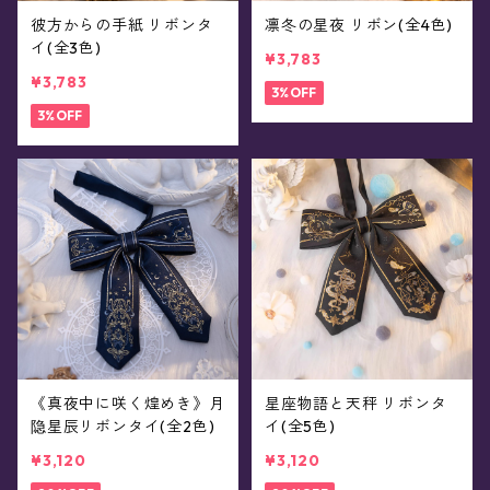
彼方からの手紙 リボンタ
凛冬の星夜 リボン(全4色)
イ(全3色)
¥3,783
¥3,783
3%OFF
3%OFF
《真夜中に咲く煌めき》月
星座物語と天秤 リボンタ
隐星辰リボンタイ(全2色)
イ(全5色)
¥3,120
¥3,120