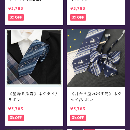
¥3,783
¥3,783
3%OFF
3%OFF
《星降る深森》ネクタイ/
《月から溢れ出す光》ネク
リボン
タイ/リボン
¥3,783
¥3,783
3%OFF
3%OFF