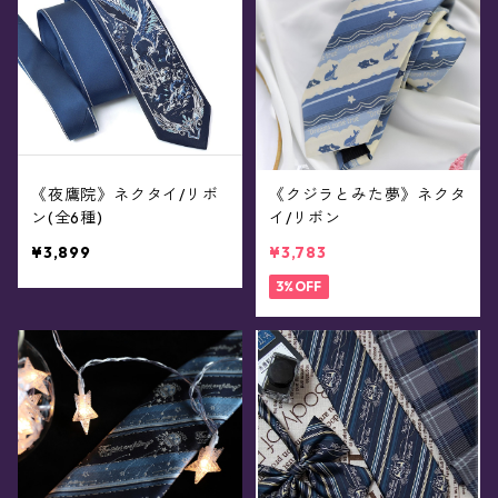
《夜鷹院》ネクタイ/リボ
《クジラとみた夢》ネクタ
ン(全6種)
イ/リボン
¥3,899
¥3,783
3%OFF