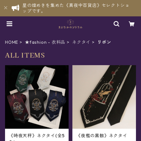
星の煌めきを集めた《真夜中百貨店》セレクトショ
ップです。
HOME
★fashion - 衣料品
ネクタイ
リボン
ALL ITEMS
《時夜天秤》ネクタイ(全5
《夜檻の黑骸》ネクタイ