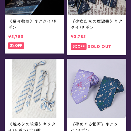
《星々撒落》ネクタイ/リ
《少女たちの魔導書》ネク
ボン
タイ/リボン
¥3,783
¥3,783
3%OFF
SOLD OUT
3%OFF
《煌めきの紋章》ネクタ
《夢めぐる銀河》ネクタ
イ/リボン(全3種)
イ/リボン