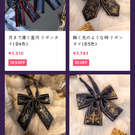
月まで導く星河 リボンタ
瞬く光のような時 リボン
イ(全4色)
タイ(全5色)
¥3,510
¥3,783
10%OFF
3%OFF