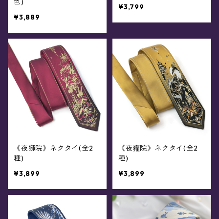
色)
¥3,799
¥3,889
《夜獅院》ネクタイ(全2
《夜獾院》ネクタイ(全2
種)
種)
¥3,899
¥3,899