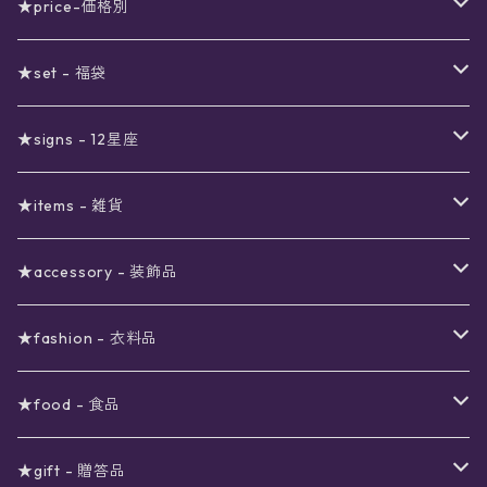
★price-価格別
セール
★set - 福袋
真夜中のSALE
〜1000円
12星座福袋
★signs - 12星座
予約限定SALE
〜2000円
星の市福袋
12星座ギフトセット
★items - 雑貨
ブラックフライデーSALE
〜3000円
ステーショナリー
★accessory - 装飾品
viola*(姉妹ブランド)SALE
ギフトボックス
〜4000円
メイクアップ
ピアス
★fashion - 衣料品
ノート
ネイルカラー
星
〜5000円
ポーチ
イヤリング
ワンピース
★food - 食品
シール
アロマスプレー
月
夜空の星月
星
スター
〜6000円
扇子(うちわ)
ネックレス
トップス
珈琲
★gift - 贈答品