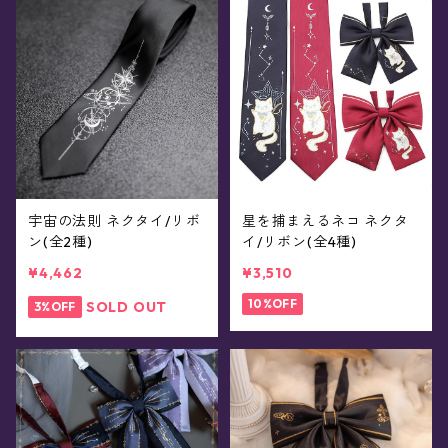
宇宙の法則 ネクタイ/リボ
星を捕まえるネコ ネクタ
ン(全2種)
イ/リボン(全4種)
¥4,462
¥3,510
10%OFF
SOLD OUT
3%OFF