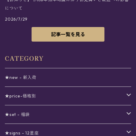
について
2026/7/29
記事一覧を見る
CATEGORY
★new - 新入荷
★price-価格別
セール
★set - 福袋
真夜中のSALE
〜1000円
12星座福袋
★signs - 12星座