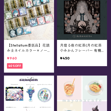
【Stellatium委託品】花読
月燈る夜の紅茶(月の紅茶
み士ネイルカラー＊ノーコ
小みかんフレーバー 有機J
ピーライトガール《Flowe
AS認証 和紅茶)
¥960
¥450
rGazer / フラワーゲイザ
ー》
40%OFF