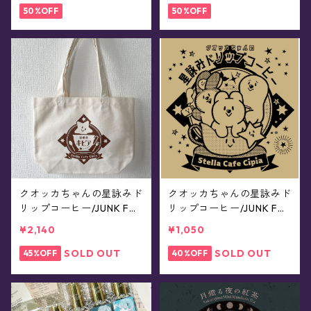
50%OFF
50%OFF
クオッカちゃんの星詠みド
クオッカちゃんの星詠みド
リップコーヒー/JUNK FO
リップコーヒー/JUNK FO
OD OPERA x 星喫茶キピア
OD OPERA x 星喫茶キピア
¥2,140
¥1,050
(トートバッグx5袋セット)
(5袋セット)
SOLD OUT
SOLD OUT
45%OFF
40%OFF