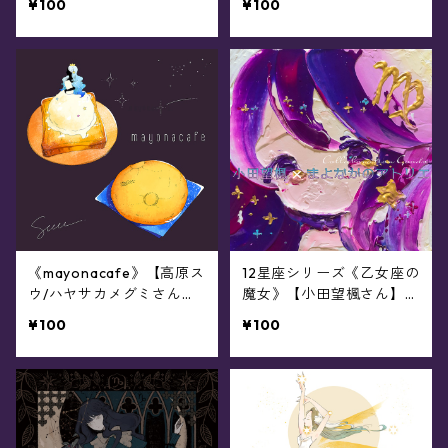
¥100
¥100
《mayonacafe》【高原ス
12星座シリーズ《乙女座の
ウ/ハヤサカメグミさん】
魔女》【小田望楓さん】コ
コラボレーショングッズ
ラボレーショングッズ
¥100
¥100