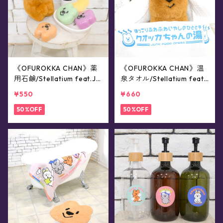
《OFUROKKA CHAN》薬
《OFUROKKA CHAN》温
用石鹸/Stellatium feat.JU
泉タオル/Stellatium feat.
NK FOOD OPERA
JUNK FOOD OPERA
¥550
¥660
50%OFF
50%OFF