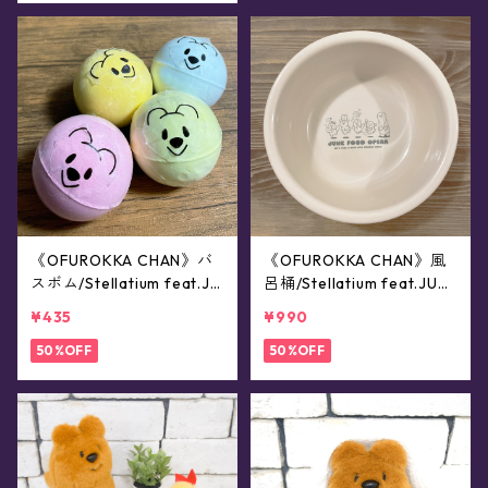
《OFUROKKA CHAN》バ
《OFUROKKA CHAN》風
スボム/Stellatium feat.JU
呂桶/Stellatium feat.JUN
NK FOOD OPERA
K FOOD OPERA
¥435
¥990
50%OFF
50%OFF