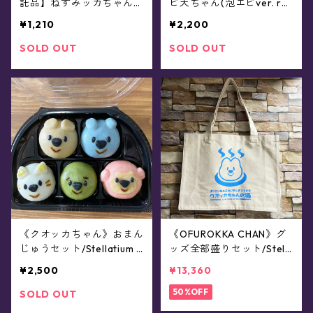
託品】ねずみッカちゃんの
ビ天ちゃん(泡エビver. re
わくわくおでかけマスコッ
d)/Stellatium feat.JUNK F
¥1,210
¥2,200
ト(全4種)
OOD OPERA
SOLD OUT
SOLD OUT
《クオッカちゃん》おまん
《OFUROKKA CHAN》グ
じゅうセット/Stellatium f
ッズ全部盛りセット/Stell
eat.JUNK FOOD OPERA
atium feat.JUNK FOOD O
¥2,500
¥13,360
PERA
50%OFF
SOLD OUT