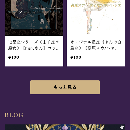
12星座シリーズ《山羊座の
オリジナル星座《きんの白
魔女》【haruさん】コラ
鳥座》【高原スウ/ハヤサ
ボレーショングッズ
カメグミさん】コラボレー
¥100
¥100
ショングッズ
もっと見る
BLOG