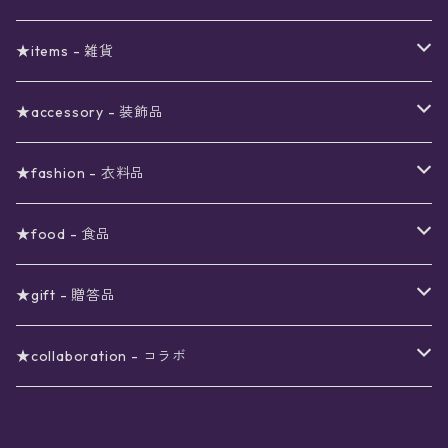
予約限定SALE
〜2000円
星の市福袋
12星座ギフトセット
★items - 雑貨
ブラックフライデーSALE
〜3000円
ステーショナリー
★accessory - 装飾品
viola*(姉妹ブランド)SALE
ギフトボックス
〜4000円
メイクアップ
ピアス
★fashion - 衣料品
ノート
ネイルカラー
星
〜5000円
ポーチ
イヤリング
ワンピース
★food - 食品
シール
アロマスプレー
月
夜空の星月
星
スター
〜6000円
扇子(うちわ)
ネックレス
トップス
珈琲
★gift - 贈答品
レター
花
月
フラワー
星
ブラウス
〜7000円
インテリア
チョーカー
ボトムス
紅茶
ラッピング用オプション
★collaboration - コラボ
スタンプ
雫
花
レース
月
シャツ
クッション
星
スカート
〜8000円
バス用品
リング
ソックス
緑茶
クリスマスギフト
星喫茶キピア