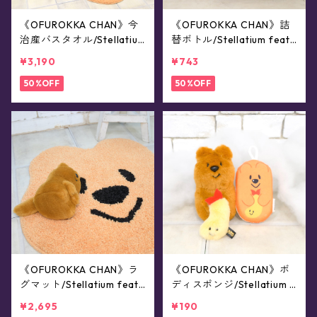
《OFUROKKA CHAN》今
《OFUROKKA CHAN》詰
治産バスタオル/Stellatiu
替ボトル/Stellatium feat.
m feat.JUNK FOOD OPER
JUNK FOOD OPERA
¥3,190
¥743
A
50%OFF
50%OFF
《OFUROKKA CHAN》ラ
《OFUROKKA CHAN》ボ
グマット/Stellatium feat.
ディスポンジ/Stellatium f
JUNK FOOD OPERA
eat.JUNK FOOD OPERA
¥2,695
¥190