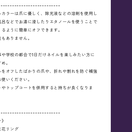
---------------------------
ルカラーは爪に優しく、除光液などの溶剤を使用し
風呂などでお湯に浸したりエタノールを使うことで
くるように簡単にオフできます。
臭もありません。
事や学校の都合で1日だけネイルを楽しみたい方に
すめ。
ルをオフしたばかりの爪や、折れや割れを防ぐ補強
お使いください。
トやトップコートを併用すると持ちが良くなりま
---------------------------
ン》
生花リング