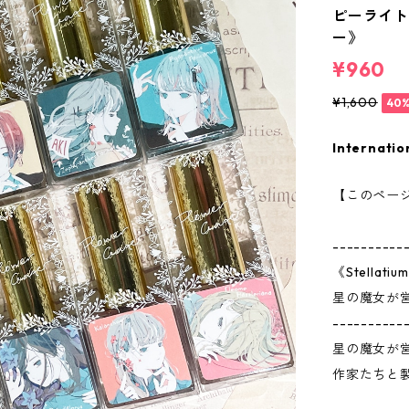
ピーライトガ
ー》
¥960
¥1,600
40
Internatio
【このペー
----------
《Stellatiu
星の魔女が
----------
星の魔女が営む
作家たちと