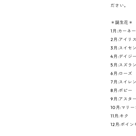
ださい。
＊誕生花＊
1月:カーネ
2月:アイリ
3月:スイセ
4月:デイジ
5月:スズラ
6月:ローズ
7月:スイレ
8月:ポピー
9月:アスタ
10月:マリ
11月:キク
12月:ポイ