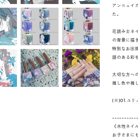
アンニュイ
た。
花読み士ネ
の背景に描
特別なお出
語のある彩
大切な方へ
推し色や推
(※)01.
----------
《水性ネイ
お子さまに