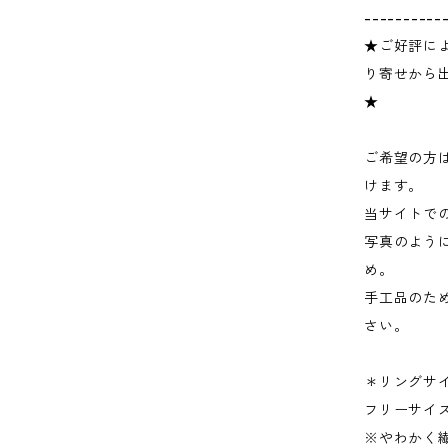
----------
★ご好評に
り寄せから
★
ご希望の方
けます。
当サイトで
写真のよう
め。
手工品のた
さい。
＊リングサ
フリーサイ
※やわかく