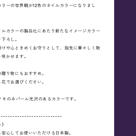
カラーの世界観が12色のネイルカラーになりまし
イルカラーの製品化にあたり新たなイメージカラー
き下ろし。
掛けや心ときめくお守りとして、指先に華々しく物
を咲かせます。
の贈り物にもおすすめ。
し花でお選びください。
ユリノキのみパール光沢のあるカラーです。
---------------------------
ル》
も安心してお使いいただける日本製。