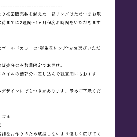
---------------------------
より初回販売数を越えた一部リングはただいまお取
出荷までに2週間〜1ヶ月程度お時間をいただきます
はゴールドカラーの"誕生花リング"がお選びいただ
の販売分のみ数量限定でお届け。
にネイルの蓋部分に差し込んで観賞用にもおすす
めデザインにばらつきがあります。予めご了承くだ
イズ＊
ズ
繊細なお作りのため破損しないよう優しく広げてく