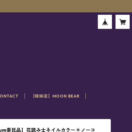
。
ONTACT
【姉妹店】MOON BEAR
latium委託品】花読み士ネイルカラー＊ノーコ