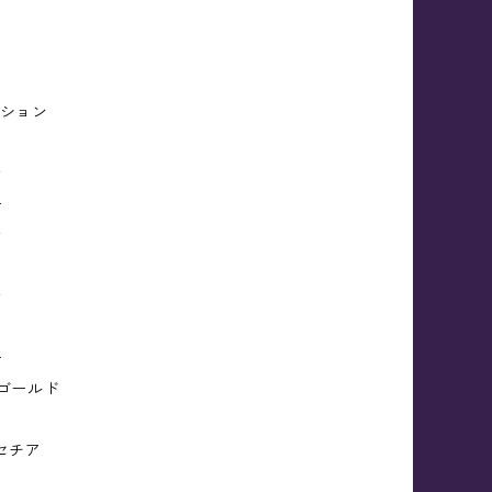
ーション
ス
ン
ー
ン
ン
ー
ーゴールド
ンセチア