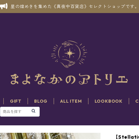
星の煌めきを集めた《真夜中百貨店》セレクトショップです
GIFT
BLOG
ALL ITEM
LOOKBOOK
C
【Stel