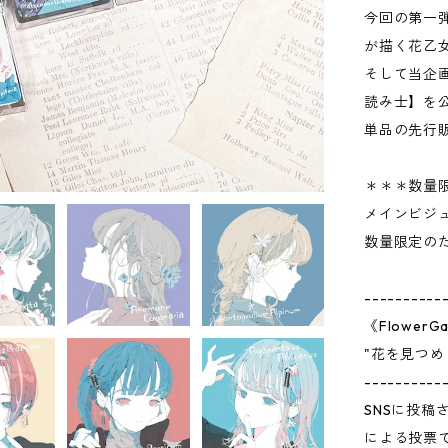
今回の第一
が描く花乙
そして当企
読み士】を
単品の先行
＊＊＊数量
メインビジュ
数量限定の
----------
《Flower
"花を見つめ
----------
SNSに投
による投票