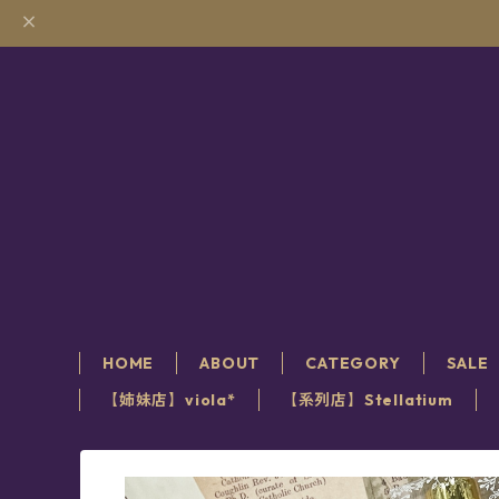
HOME
ABOUT
CATEGORY
SALE
【姉妹店】viola*
【系列店】Stellatium