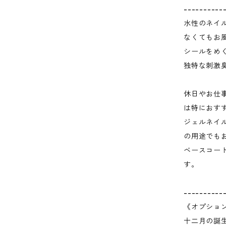
----------
水性のネイ
なくてもお
シールをめ
独特な刺激
休日やお仕
は特におす
ジェルネイ
の用途でも
ベースコー
す。
----------
《オプショ
十二月の誕