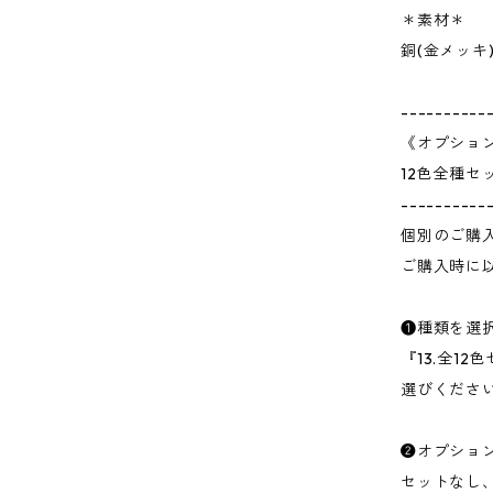
＊素材＊
銅(金メッキ
----------
《オプショ
12色全種セ
----------
個別のご購
ご購入時に
❶種類を選
『13.全1
選びくださ
❷オプション
セットなし