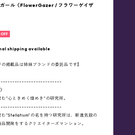
ール《FlowerGazer / フラワーゲイザ
%OFF
nal shipping available
ジの掲載品は姉妹ブランドの委託品です】
---------------------------
m》
営む"心ときめく煌めき"の研究所。
---------------------------
"Stellatium"の名を持つ研究所は、新進気鋭の
製品開発をするクリエイターズマンション。