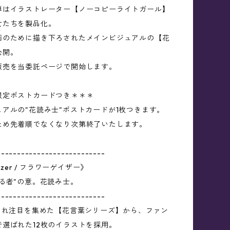
弾はイラストレーター【ノーコピーライトガール】
女たちを製品化。
画のために描き下ろされたメインビジュアルの【花
公開。
販売を当委託ページで開始します。
限定ポストカードつき＊＊＊
アルの"花読み士"ポストカードが1枚つきます。
ため先着順でなくなり次第終了いたします。
---------------------------
Gazer / フラワーゲイザー》
る者"の意。花読み士。
---------------------------
稿され注目を集めた【花言葉シリーズ】から、ファン
で選ばれた12枚のイラストを採用。