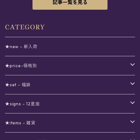
記事一覧を見る
CATEGORY
★new - 新入荷
★price-価格別
セール
★set - 福袋
真夜中のSALE
〜1000円
12星座福袋
★signs - 12星座
予約限定SALE
〜2000円
星の市福袋
12星座ギフトセット
★items - 雑貨
ブラックフライデーSALE