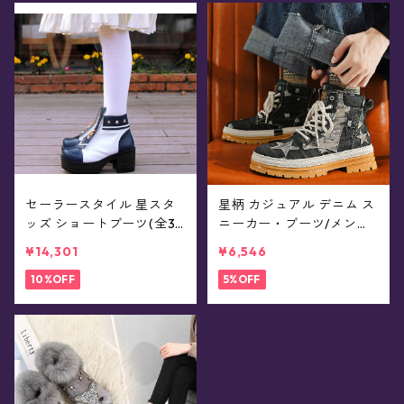
セーラースタイル 星スタ
星柄 カジュアル デニム ス
ッズ ショートブーツ(全3
ニーカー・ブーツ/メンズ
色)
サイズ(全3色)
¥14,301
¥6,546
10%OFF
5%OFF