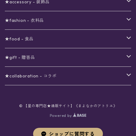
〜3000円
ステーショナリー
★accessory - 装飾品
viola*(姉妹ブランド)SALE
ギフトボックス
〜4000円
メイクアップ
ピアス
★fashion - 衣料品
ノート
ネイルカラー
星
〜5000円
ポーチ
イヤリング
ワンピース
★food - 食品
シール
アロマスプレー
月
夜空の星月
星
スター
〜6000円
扇子(うちわ)
ネックレス
トップス
珈琲
★gift - 贈答品
レター
花
月
フラワー
星
ブラウス
〜7000円
インテリア
チョーカー
ボトムス
紅茶
ラッピング用オプション
★collaboration - コラボ
スタンプ
雫
花
レース
月
シャツ
クッション
星
スカート
〜8000円
バス用品
リング
ソックス
緑茶
クリスマスギフト
星喫茶キピア
カード
© 【星の専門店★通販サイト】《まよなかのアトリエ》
果実
動物
リボン
太陽
セーター
タオル
月
パンツ
星
レックウォーマー
〜9000円
マスク
ブレスレット
バッグ
星菓子
バレンタインギフト
Stellatium(姉妹店委託)
Powered by
インク
雲
鳥
スクール
天体
プルオーバー
タペストリー
月
タイツ
星
ショルダー
prologue passage
JUNK FOOD OPERA
〜10000円
キッチン
ブローチ
ハット
パスタ
母の日ギフト
MOON BEAR(姉妹店委託)
ショップに質問する