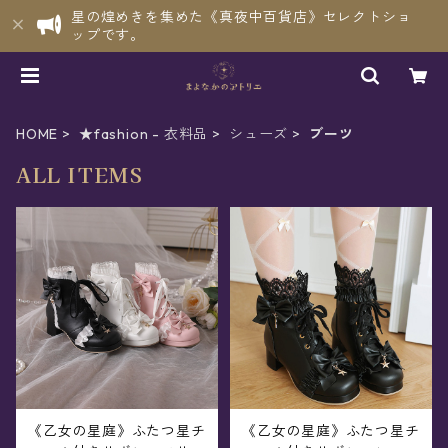
星の煌めきを集めた《真夜中百貨店》セレクトショ
ップです。
HOME
★fashion - 衣料品
シューズ
ブーツ
ALL ITEMS
《乙女の星庭》ふたつ星チ
《乙女の星庭》ふたつ星チ