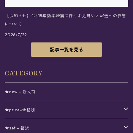
【お知らせ】令和8年熊本地震に伴うお見舞いと配送への影響
について
2026/7/29
記事一覧を見る
CATEGORY
★new - 新入荷
★price-価格別
セール
★set - 福袋