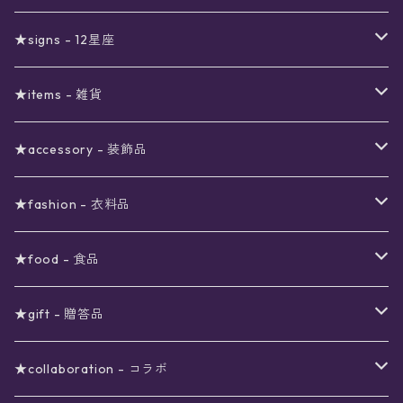
真夜中のSALE
〜1000円
12星座福袋
★signs - 12星座
予約限定SALE
〜2000円
星の市福袋
12星座ギフトセット
★items - 雑貨
ブラックフライデーSALE
〜3000円
ステーショナリー
★accessory - 装飾品
viola*(姉妹ブランド)SALE
ギフトボックス
〜4000円
メイクアップ
ピアス
★fashion - 衣料品
ノート
ネイルカラー
星
〜5000円
ポーチ
イヤリング
ワンピース
★food - 食品
シール
アロマスプレー
月
夜空の星月
星
スター
〜6000円
扇子(うちわ)
ネックレス
トップス
珈琲
★gift - 贈答品
レター
花
月
フラワー
星
ブラウス
〜7000円
インテリア
チョーカー
ボトムス
紅茶
ラッピング用オプション
★collaboration - コラボ