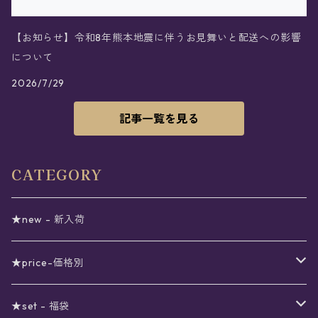
【お知らせ】令和8年熊本地震に伴うお見舞いと配送への影響
について
2026/7/29
記事一覧を見る
CATEGORY
★new - 新入荷
★price-価格別
セール
★set - 福袋