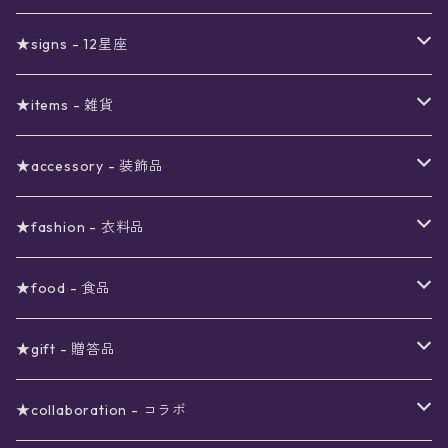
真夜中のSALE
〜1000円
12星座福袋
★signs - 12星座
予約限定SALE
〜2000円
星の市福袋
12星座ギフトセット
★items - 雑貨
ブラックフライデーSALE
〜3000円
ステーショナリー
★accessory - 装飾品
viola*(姉妹ブランド)SALE
ギフトボックス
〜4000円
メイクアップ
ピアス
★fashion - 衣料品
ノート
ネイルカラー
星
〜5000円
ポーチ
イヤリング
ワンピース
★food - 食品
シール
アロマスプレー
月
夜空の星月
星
スター
〜6000円
扇子(うちわ)
ネックレス
トップス
珈琲
★gift - 贈答品
レター
花
月
フラワー
星
ブラウス
〜7000円
インテリア
チョーカー
ボトムス
紅茶
ラッピング用オプション
★collaboration - コラボ