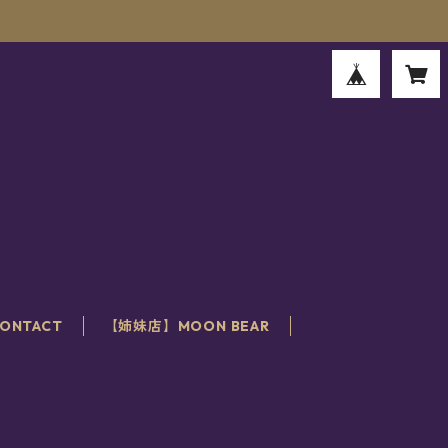
。
ONTACT
【姉妹店】MOON BEAR