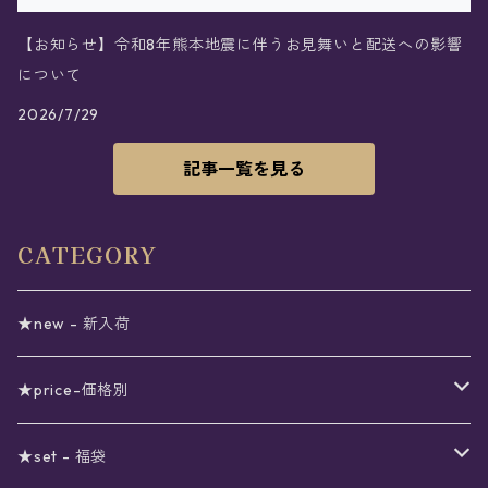
【お知らせ】令和8年熊本地震に伴うお見舞いと配送への影響
について
2026/7/29
記事一覧を見る
CATEGORY
★new - 新入荷
★price-価格別
セール
★set - 福袋