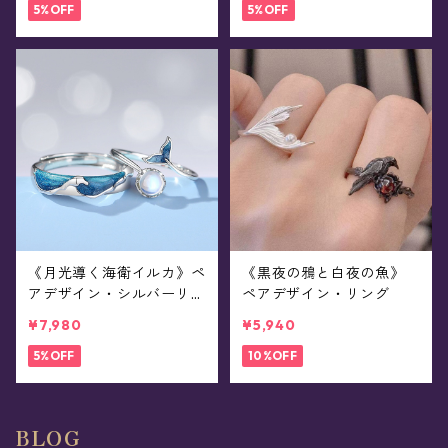
5%OFF
5%OFF
《月光導く海衛イルカ》ペ
《黒夜の鴉と白夜の魚》
アデザイン・シルバーリン
ペアデザイン・リング
グ
¥7,980
¥5,940
5%OFF
10%OFF
BLOG