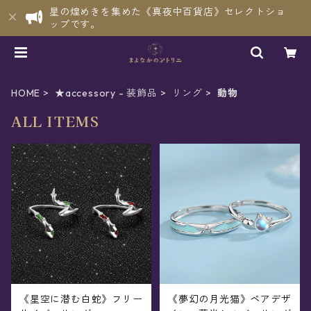
星の煌めきを集めた《真夜中百貨店》セレクトショ
ップです。
HOME
★accessory - 装飾品
リング
動物
ALL ITEMS
《星空に潜む白蛇》フリー
《夢幻の月光猫》ペアデザ