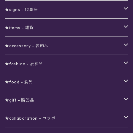
真夜中のSALE
〜1000円
12星座福袋
★signs - 12星座
予約限定SALE
〜2000円
星の市福袋
12星座ギフトセット
★items - 雑貨
ブラックフライデーSALE
〜3000円
ステーショナリー
★accessory - 装飾品
viola*(姉妹ブランド)SALE
ギフトボックス
〜4000円
メイクアップ
ピアス
★fashion - 衣料品
ノート
ネイルカラー
星
〜5000円
ポーチ
イヤリング
ワンピース
★food - 食品
シール
アロマスプレー
月
夜空の星月
星
スター
〜6000円
扇子(うちわ)
ネックレス
トップス
珈琲
★gift - 贈答品
レター
花
月
フラワー
星
ブラウス
〜7000円
インテリア
チョーカー
ボトムス
紅茶
ラッピング用オプション
★collaboration - コラボ
スタンプ
雫
花
レース