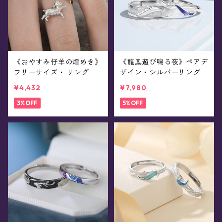
《おやすみ仔羊の煌めき》
《龍鳳遊び鳴る夜》ペアデ
フリーサイズ・ リング
ザイン・シルバーリング
¥4,432
¥7,980
3%OFF
5%OFF