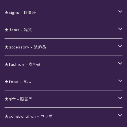
真夜中のSALE
〜1000円
12星座福袋
★signs - 12星座
予約限定SALE
〜2000円
星の市福袋
12星座ギフトセット
★items - 雑貨
ブラックフライデーSALE
〜3000円
ステーショナリー
★accessory - 装飾品
viola*(姉妹ブランド)SALE
ギフトボックス
〜4000円
メイクアップ
ピアス
★fashion - 衣料品
ノート
ネイルカラー
星
〜5000円
ポーチ
イヤリング
ワンピース
★food - 食品
シール
アロマスプレー
月
夜空の星月
星
スター
〜6000円
扇子(うちわ)
ネックレス
トップス
珈琲
★gift - 贈答品
レター
花
月
フラワー
星
ブラウス
〜7000円
インテリア
チョーカー
ボトムス
紅茶
ラッピング用オプション
★collaboration - コラボ