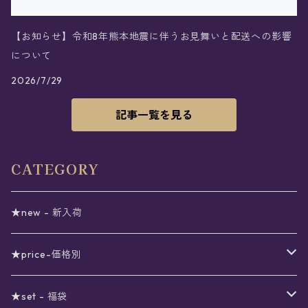
【お知らせ】令和8年熊本地震に伴うお見舞いと配送への影響
について
2026/7/29
記事一覧を見る
CATEGORY
★new - 新入荷
★price-価格別
セール
★set - 福袋