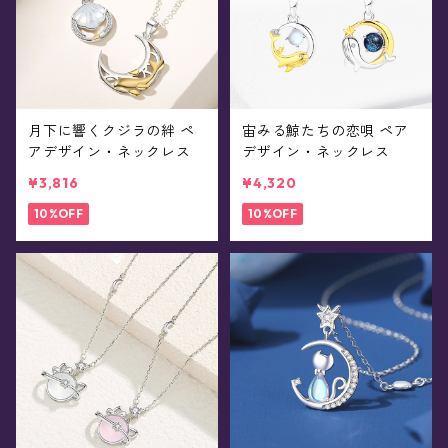
月下に響くクジラの絆 ペ
宙みる鯨たちの恋唄 ペア
アデザイン・ネックレス
デザイン・ネックレス
¥3,816
¥4,320
10%OFF
10%OFF