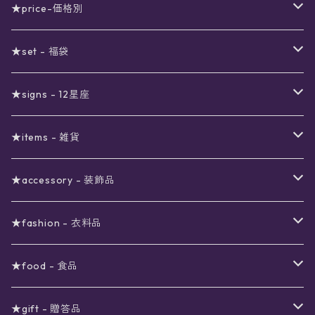
★price-価格別
セール
★set - 福袋
真夜中のSALE
〜1000円
12星座福袋
★signs - 12星座
予約限定SALE
〜2000円
星の市福袋
12星座ギフトセット
★items - 雑貨
ブラックフライデーSALE
〜3000円
ステーショナリー
★accessory - 装飾品
viola*(姉妹ブランド)SALE
ギフトボックス
〜4000円
メイクアップ
ピアス
★fashion - 衣料品
ノート
ネイルカラー
星
〜5000円
ポーチ
イヤリング
ワンピース
★food - 食品
シール
アロマスプレー
月
夜空の星月
星
スター
〜6000円
扇子(うちわ)
ネックレス
トップス
珈琲
★gift - 贈答品