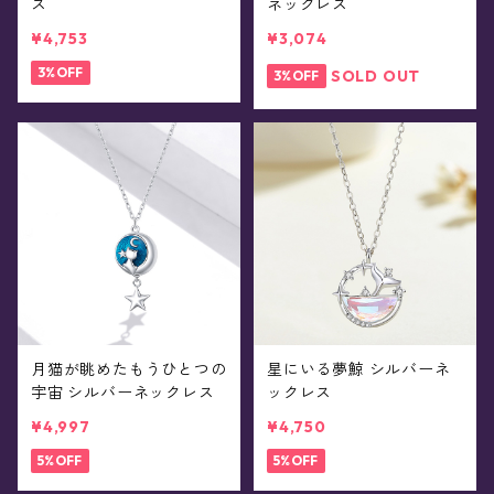
ス
ネックレス
¥4,753
¥3,074
3%OFF
SOLD OUT
3%OFF
月猫が眺めたもうひとつの
星にいる夢鯨 シルバーネ
宇宙 シルバーネックレス
ックレス
¥4,997
¥4,750
5%OFF
5%OFF