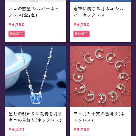
ネコの惑星 シルバーネッ
蒼空に満ちる月ネコ シル
クレス(全2色)
バーネックレス
¥4,750
¥4,750
5%OFF
5%OFF
星月の明かりに期待を灯す
三日月と干支の首飾り(ネ
ネコの首飾り(ネックレス)
ックレス)
¥4,491
¥3,780