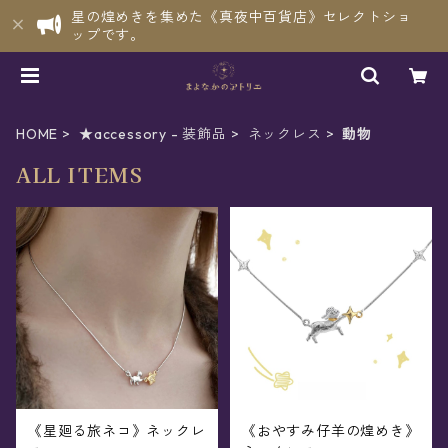
星の煌めきを集めた《真夜中百貨店》セレクトショ
ップです。
HOME
★accessory - 装飾品
ネックレス
動物
ALL ITEMS
《星廻る旅ネコ》ネックレ
《おやすみ仔羊の煌めき》