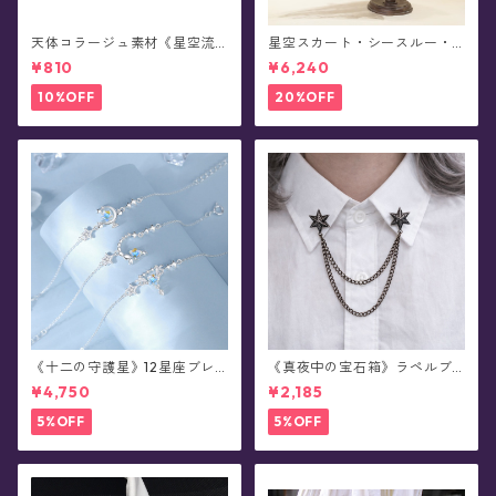
天体コラージュ素材《星空流
星空スカート・シースルー・
光》豆本型ペーパー(60枚入)
チュール - Alpheratz(全3色x
¥810
¥6,240
3種)
10%OFF
20%OFF
《十二の守護星》12星座ブレ
《真夜中の宝石箱》ラペルブ
スレット
ローチ(襟ブローチ)/チェーン
¥4,750
¥2,185
付きタックピン(全78種)
5%OFF
5%OFF