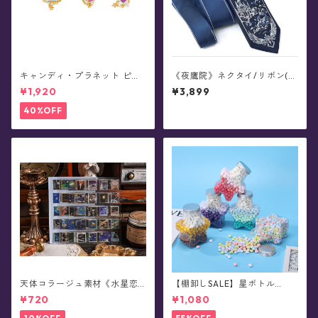
キャンディ・プラネット ピア
《夜鷹院》ネクタイ/リボン(全
ス
6種)
¥1,920
¥3,899
40%OFF
天体コラージュ素材《水星恋
【棚卸しSALE】星ボトル
序》ステッカー(8シート)
(小)・シーリングスタンプ用✴︎
¥720
¥1,080
星粒ワックス《真夜中に閉じ
込めた星彩》星ボトルセット