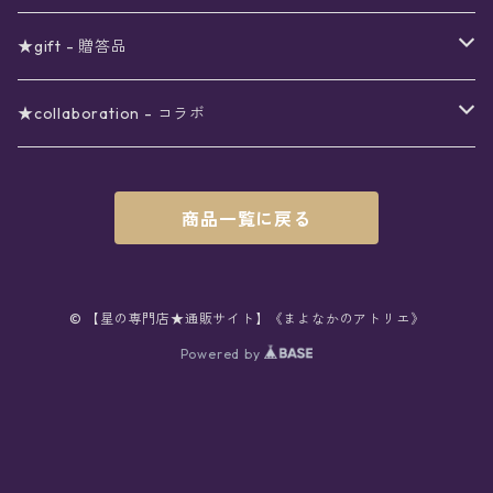
シール
アロマスプレー
月
夜空の星月
星
スター
〜6000円
扇子(うちわ)
ネックレス
トップス
珈琲
★gift - 贈答品
レター
花
月
フラワー
星
ブラウス
〜7000円
インテリア
チョーカー
ボトムス
紅茶
ラッピング用オプション
★collaboration - コラボ
スタンプ
雫
花
レース
月
シャツ
クッション
星
スカート
〜8000円
バス用品
リング
ソックス
緑茶
クリスマスギフト
星喫茶キピア
商品一覧に戻る
カード
果実
動物
リボン
太陽
セーター
タオル
月
パンツ
星
レックウォーマー
〜9000円
マスク
ブレスレット
バッグ
星菓子
バレンタインギフト
Stellatium(姉妹店委託)
インク
雲
鳥
スクール
天体
プルオーバー
タペストリー
月
タイツ
星
ショルダー
prologue passage
JUNK FOOD OPERA
〜10000円
キッチン
ブローチ
ハット
パスタ
母の日ギフト
MOON BEAR(姉妹店委託)
© 【星の専門店★通販サイト】《まよなかのアトリエ》
ペン
リボン
Powered by
雫
ロリィタ
宇宙
Tシャツ
収納ケース
太陽
ニーハイソックス
月
リュック
ラスク
ノーコピーライトガール
マグカップ
星
ニット
ぬいぐるみ
10001円〜
キーホルダー
時計
シューズ
焼き菓子
ホワイトデーギフト
viola*(姉妹店委託)
消しゴム
ハート
雲
ユニコーン
星座
スウェット
時計
煌めき
ハイソックス
太陽
トート
パン
サーモタンブラー
月
ベレー
バッグ
ストラップ
懐中時計
サンダル
クッキー/サブレ
ワンピース
ケース
ピンブローチ
ネクタイ
新星生活応援
Lady,Twinkle☆
ボールペン
くま
リボン
クラゲ
銀河
パーカー
マット