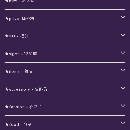
★new - 新入荷
★price-価格別
セール
★set - 福袋
真夜中のSALE
〜1000円
12星座福袋
★signs - 12星座
予約限定SALE
〜2000円
星の市福袋
12星座ギフトセット
★items - 雑貨
ブラックフライデーSALE
〜3000円
ステーショナリー
★accessory - 装飾品
viola*(姉妹ブランド)SALE
ギフトボックス
〜4000円
メイクアップ
ピアス
★fashion - 衣料品
ノート
ネイルカラー
星
〜5000円
ポーチ
イヤリング
ワンピース
★food - 食品