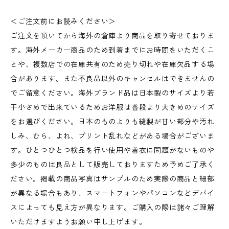
＜ご注文前にお読みください＞
ご注文を頂いてから海外の倉庫より商品を取り寄せておりま
す。海外メーカー商品のため到着までにお時間をいただくこ
とや、複数店での在庫共有のため売り切れや在庫欠品する場
合があります。また不良品以外のキャンセルはできませんの
でご留意ください。海外ブランド品は日本製のサイズより若
干小さめで出来ているためお洋服は普段より大きめのサイズ
をお選びください。日本のものよりも縫製が甘い部分や汚れ
しみ、むら、よれ、プリント乱れなどがある場合がございま
す。ひとつひとつ検品を行い使用や着衣に問題がないものや
多少のものは良品として販売しておりますため予めご了承く
ださい。掲載の商品写真はサンプルのため実際の商品と細部
が異なる場合もあり、スマートフォンやパソコンなどデバイ
スによっても見え方が異なります。ご購入の際は諸々ご理解
いただけますようお願い申し上げます。