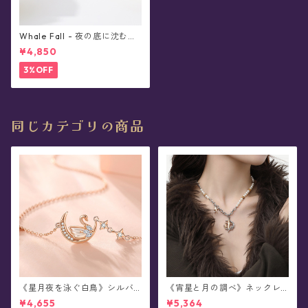
Whale Fall - 夜の底に沈む鯨
落 シルバーネックレス
¥4,850
3%OFF
同じカテゴリの商品
《星月夜を泳ぐ白鳥》シルバ
《宵星と月の調べ》ネックレ
ーネックレス
ス
¥4,655
¥5,364