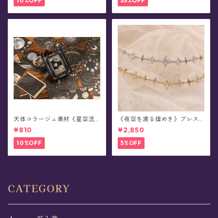
10%OFF
55%OFF
天体コラージュ素材《星空流
《夜空を渡る煌めき》ブレス
光》豆本型ペーパー(60枚入)
レット(全2色)
¥810
¥2,850
10%OFF
5%OFF
CATEGORY