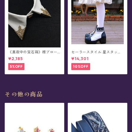
《真夜中の宝石箱》襟ブロー
セーラースタイル 星スタッズ
チ/カラータックピン(2個セッ
ショートブーツ(全3色)
¥2,185
¥14,301
ト/全5色)
5%OFF
10%OFF
その他の商品