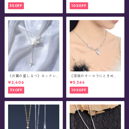
5%OFF
10%OFF
《片翼の星しるべ》ネックレ
《深夜のオーロラにときめ
ス
く》ネックレス
¥2,406
¥5,364
3%OFF
10%OFF