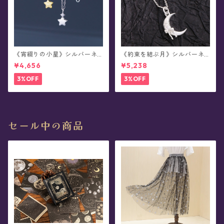
《宵綴りの小星》シルバーネ
《約束を結ぶ月》シルバーネ
ックレス(全2色)
ックレス
¥4,656
¥5,238
3%OFF
3%OFF
セール中の商品