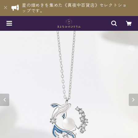
星の煌めきを集めた《真夜中百貨店》セレクトショ
ップです。