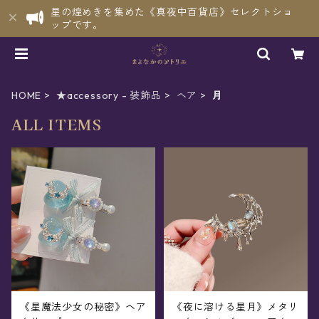
星の煌めきを集めた《真夜中百貨店》セレクトショ
ップです。
HOME
★accessory - 装飾品
ヘア
月
ALL ITEMS
《星魔法少女の秘密》ヘア
《夜に溶ける星月》メタリ