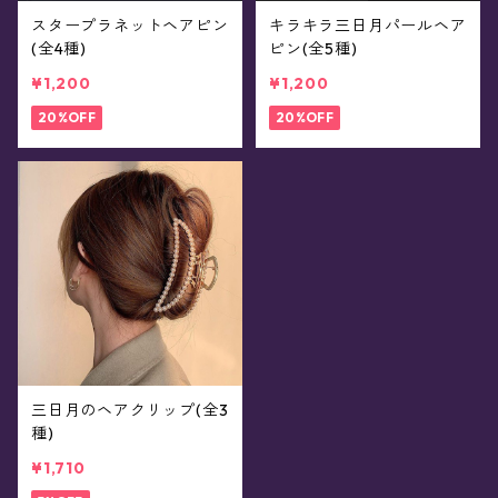
スタープラネットヘアピン
キラキラ三日月パールヘア
(全4種)
ピン(全5種)
¥1,200
¥1,200
20%OFF
20%OFF
三日月のヘアクリップ(全3
種)
¥1,710