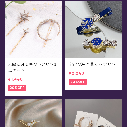
太陽と月と星のヘアピン3
宇宙の海に咲く ヘアピン
点セット
¥2,240
¥1,440
20%OFF
20%OFF