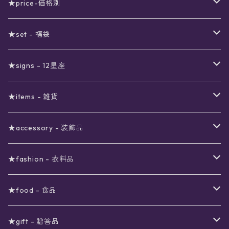
★price-価格別
セール
★set - 福袋
真夜中のSALE
〜1000円
12星座福袋
★signs - 12星座
予約限定SALE
〜2000円
星の市福袋
12星座ギフトセット
★items - 雑貨
ブラックフライデーSALE
〜3000円
ステーショナリー
★accessory - 装飾品
viola*(姉妹ブランド)SALE
ギフトボックス
〜4000円
メイクアップ
ピアス
★fashion - 衣料品
ノート
ネイルカラー
星
〜5000円
ポーチ
イヤリング
ワンピース
★food - 食品
シール
アロマスプレー
月
夜空の星月
星
スター
〜6000円
扇子(うちわ)
ネックレス
トップス
珈琲
★gift - 贈答品