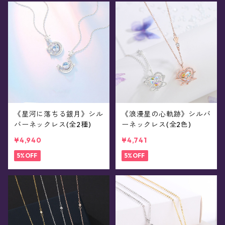
《星河に落ちる銀月》シル
《浪漫星の心軌跡》シルバ
バーネックレス(全2種)
ーネックレス(全2色)
¥4,940
¥4,741
5%OFF
5%OFF