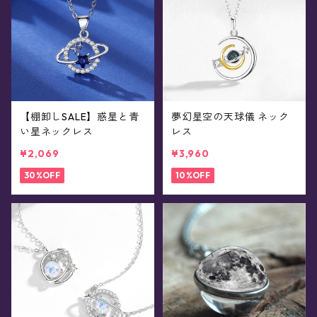
【棚卸しSALE】惑星と青
夢幻星空の天球儀 ネック
い星ネックレス
レス
¥2,069
¥3,960
30%OFF
10%OFF