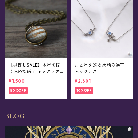
【棚卸しSALE】木星を閉
月と星を巡る妖精の涙宙
じ込めた硝子 ネックレス
ネックレス
(全2色)
¥1,500
¥2,601
50%OFF
10%OFF
BLOG