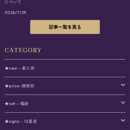
について
2026/7/29
記事一覧を見る
CATEGORY
★new - 新入荷
★price-価格別
セール
★set - 福袋
真夜中のSALE
〜1000円
12星座福袋
★signs - 12星座