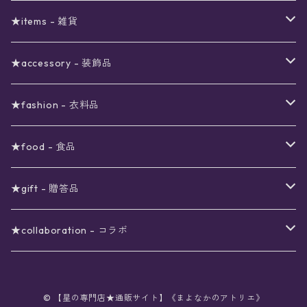
予約限定SALE
〜2000円
星の市福袋
12星座ギフトセット
★items - 雑貨
ブラックフライデーSALE
〜3000円
ステーショナリー
★accessory - 装飾品
viola*(姉妹ブランド)SALE
ギフトボックス
〜4000円
メイクアップ
ピアス
★fashion - 衣料品
ノート
ネイルカラー
星
〜5000円
ポーチ
イヤリング
ワンピース
★food - 食品
シール
アロマスプレー
月
夜空の星月
星
スター
〜6000円
扇子(うちわ)
ネックレス
トップス
珈琲
★gift - 贈答品
レター
花
月
フラワー
星
ブラウス
〜7000円
インテリア
チョーカー
ボトムス
紅茶
ラッピング用オプション
★collaboration - コラボ
スタンプ
雫
花
レース
月
シャツ
クッション
星
スカート
〜8000円
バス用品
リング
ソックス
緑茶
クリスマスギフト
星喫茶キピア
カード
© 【星の専門店★通販サイト】《まよなかのアトリエ》
果実
動物
リボン
太陽
セーター