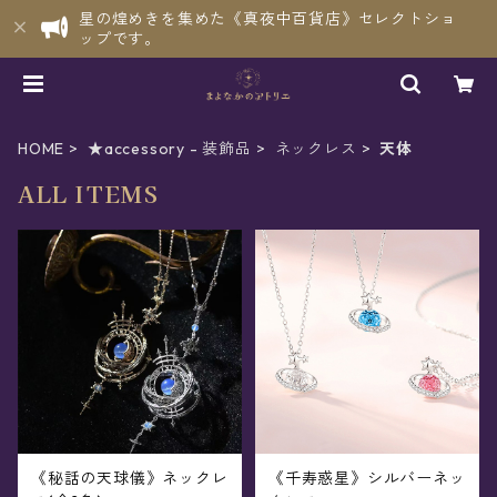
星の煌めきを集めた《真夜中百貨店》セレクトショ
ップです。
HOME
★accessory - 装飾品
ネックレス
天体
ALL ITEMS
《秘話の天球儀》ネックレ
《千寿惑星》シルバーネッ