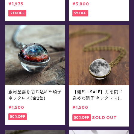
¥1,975
¥3,800
21%OFF
5%OFF
銀河星雲を閉じ込めた硝子
【棚卸しSALE】月を閉じ
ネックレス(全2色)
込めた硝子 ネックレス(全
2色)
¥1,500
¥1,500
50%OFF
SOLD OUT
50%OFF