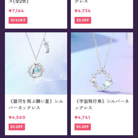
ス(全2色)
クレス
¥7,164
¥4,734
10%OFF
3%OFF
《銀河を飛ぶ願い星》シル
《宇宙飛行魚》シルバーネ
バーネックレス
ックレス
¥4,560
¥4,741
5%OFF
5%OFF