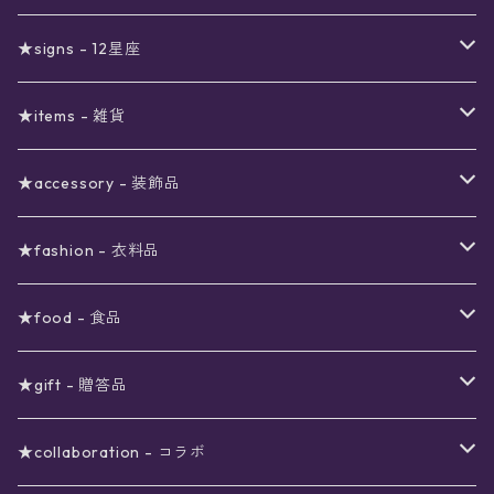
真夜中のSALE
〜1000円
12星座福袋
★signs - 12星座
予約限定SALE
〜2000円
星の市福袋
12星座ギフトセット
★items - 雑貨
ブラックフライデーSALE
〜3000円
ステーショナリー
★accessory - 装飾品
viola*(姉妹ブランド)SALE
ギフトボックス
〜4000円
メイクアップ
ピアス
★fashion - 衣料品
ノート
ネイルカラー
星
〜5000円
ポーチ
イヤリング
ワンピース
★food - 食品
シール
アロマスプレー
月
夜空の星月
星
スター
〜6000円
扇子(うちわ)
ネックレス
トップス
珈琲
★gift - 贈答品
レター
花
月
フラワー
星
ブラウス
〜7000円
インテリア
チョーカー
ボトムス
紅茶
ラッピング用オプション
★collaboration - コラボ