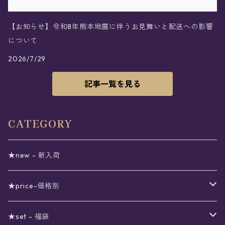
【お知らせ】令和8年熊本地震に伴うお見舞いと配送への影響
について
2026/7/29
記事一覧を見る
CATEGORY
★new - 新入荷
★price-価格別
セール
★set - 福袋