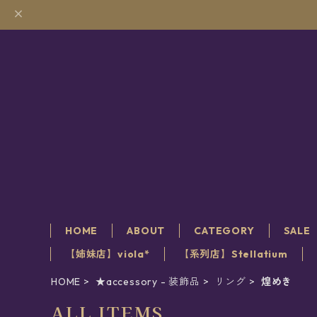
HOME
ABOUT
CATEGORY
SALE
【姉妹店】viola*
【系列店】Stellatium
HOME
★accessory - 装飾品
リング
煌めき
ALL ITEMS