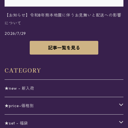
【お知らせ】令和8年熊本地震に伴うお見舞いと配送への影響
について
2026/7/29
記事一覧を見る
CATEGORY
★new - 新入荷
★price-価格別
セール
★set - 福袋