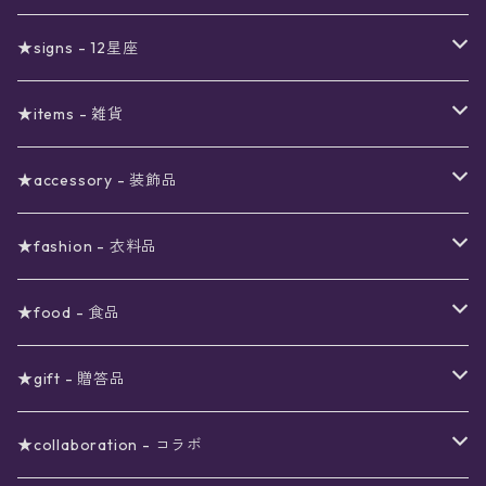
真夜中のSALE
〜1000円
12星座福袋
★signs - 12星座
予約限定SALE
〜2000円
星の市福袋
12星座ギフトセット
★items - 雑貨
ブラックフライデーSALE
〜3000円
ステーショナリー
★accessory - 装飾品
viola*(姉妹ブランド)SALE
ギフトボックス
〜4000円
メイクアップ
ピアス
★fashion - 衣料品
ノート
ネイルカラー
星
〜5000円
ポーチ
イヤリング
ワンピース
★food - 食品
シール
アロマスプレー
月
夜空の星月
星
スター
〜6000円
扇子(うちわ)
ネックレス
トップス
珈琲
★gift - 贈答品
レター
花
月
フラワー
星
ブラウス
〜7000円
インテリア
チョーカー
ボトムス
紅茶
ラッピング用オプション
★collaboration - コラボ