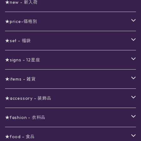
★new - 新入荷
★price-価格別
セール
★set - 福袋
真夜中のSALE
〜1000円
12星座福袋
★signs - 12星座
予約限定SALE
〜2000円
星の市福袋
12星座ギフトセット
★items - 雑貨
ブラックフライデーSALE
〜3000円
ステーショナリー
★accessory - 装飾品
viola*(姉妹ブランド)SALE
ギフトボックス
〜4000円
メイクアップ
ピアス
★fashion - 衣料品
ノート
ネイルカラー
星
〜5000円
ポーチ
イヤリング
ワンピース
★food - 食品