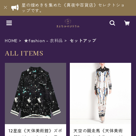
星の煌めきを集めた《真夜中百貨店》セレクトショ
ップです。
HOME
★fashion - 衣料品
セットアップ
ALL ITEMS
12星座《天体美術館》ズボ
天空の競走馬《天体美術