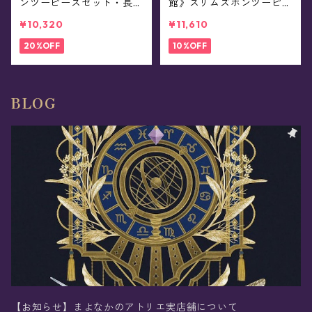
ンツーピースセット・長袖
館》スリムズボンツーピー
- Copernicus
スセット・長袖 - Alphera
¥10,320
¥11,610
tz
20%OFF
10%OFF
BLOG
【お知らせ】まよなかのアトリエ実店舗について