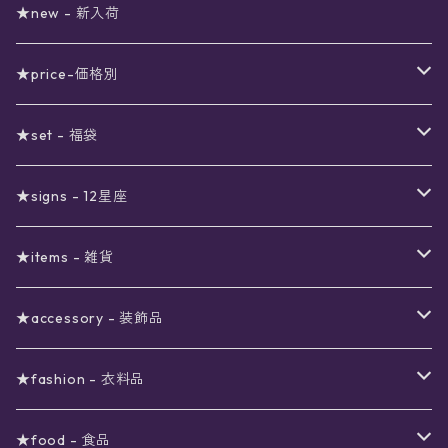
★new - 新入荷
★price-価格別
セール
★set - 福袋
真夜中のSALE
〜1000円
12星座福袋
★signs - 12星座
予約限定SALE
〜2000円
星の市福袋
12星座ギフトセット
★items - 雑貨
ブラックフライデーSALE
〜3000円
ステーショナリー
★accessory - 装飾品
viola*(姉妹ブランド)SALE
ギフトボックス
〜4000円
メイクアップ
ピアス
★fashion - 衣料品
ノート
ネイルカラー
星
〜5000円
ポーチ
イヤリング
ワンピース
★food - 食品