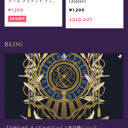
ドール ブラインド フィギ
(2color)
ュア(全13種類)
¥1,200
¥1,200
20%OFF
SOLD OUT
BLOG
【お知らせ】まよなかのアトリエ実店舗について