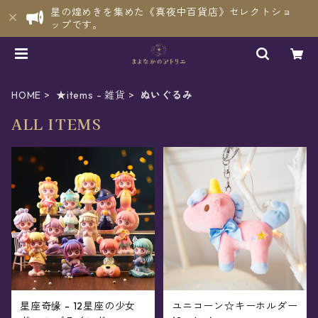
星の煌めきを集めた《真夜中百貨店》セレクトショ
ップです。
HOME
★items - 雑貨
ぬいぐるみ
ALL ITEMS
星座奇缘 - 12星座の少女
ユニコーン☆キーホルダー