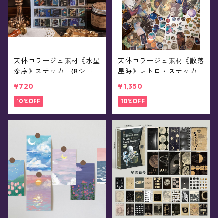
天体コラージュ素材《水星
天体コラージュ素材《散落
恋序》ステッカー(8シー
星海》レトロ・ステッカー
ト)
(83枚入)
¥720
¥1,350
10%OFF
10%OFF