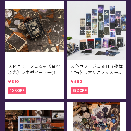
天体コラージュ素材《星空
天体コラージュ素材《夢舞
流光》豆本型ペーパー(60
宇宙》豆本型ステッカー(5
枚入)
0枚入)
¥810
¥650
10%OFF
35%OFF