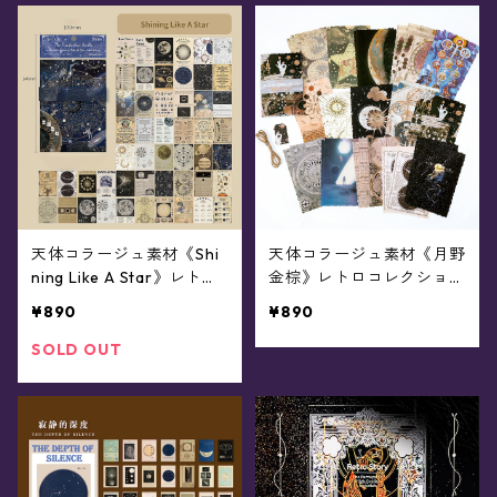
天体コラージュ素材《Shi
天体コラージュ素材《月野
ning Like A Star》レトロ
金棕》レトロコレクショ
コレクション/ペーパー10
ン/ペーパー30種入り
¥890
¥890
0枚入り
SOLD OUT