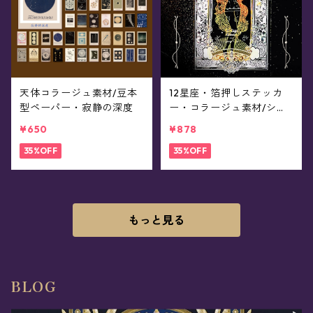
天体コラージュ素材/豆本
12星座・箔押しステッカ
型ペーパー・寂静の深度
ー・コラージュ素材/シー
ル・ステッカーセット
¥650
¥878
35%OFF
35%OFF
もっと見る
BLOG