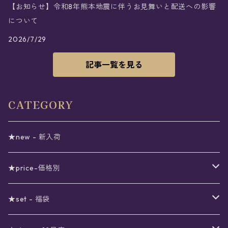
【お知らせ】令和8年熊本地震に伴うお見舞いと配送への影響
について
2026/7/29
記事一覧を見る
CATEGORY
★new - 新入荷
★price-価格別
セール
★set - 福袋
真夜中のSALE