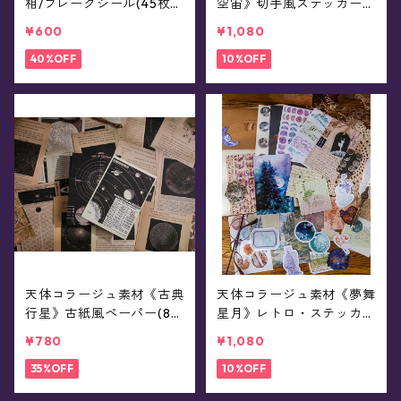
相/フレークシール(45枚
空宙》切手風ステッカー(2
入)
m)
¥600
¥1,080
40%OFF
10%OFF
天体コラージュ素材《古典
天体コラージュ素材《夢舞
行星》古紙風ペーパー(8種
星月》レトロ・ステッカー
30ページ)
&ペーパー(30ピース)
¥780
¥1,080
35%OFF
10%OFF