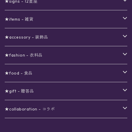
〜1000円
12星座福袋
★signs - 12星座
予約限定SALE
〜2000円
星の市福袋
12星座ギフトセット
★items - 雑貨
ブラックフライデーSALE
〜3000円
ステーショナリー
★accessory - 装飾品
viola*(姉妹ブランド)SALE
ギフトボックス
〜4000円
メイクアップ
ピアス
★fashion - 衣料品
ノート
ネイルカラー
星
〜5000円
ポーチ
イヤリング
ワンピース
★food - 食品
シール
アロマスプレー
月
夜空の星月
星
スター
〜6000円
扇子(うちわ)
ネックレス
トップス
珈琲
★gift - 贈答品
レター
花
月
フラワー
星
ブラウス
〜7000円
インテリア
チョーカー
ボトムス
紅茶
ラッピング用オプション
★collaboration - コラボ
スタンプ
雫
花
レース
月
シャツ
クッション
星
スカート
〜8000円
バス用品
リング
ソックス
緑茶
クリスマスギフト
星喫茶キピア