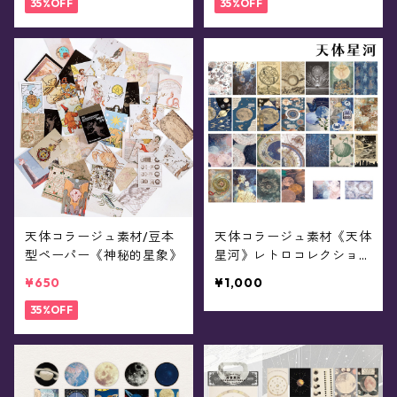
35%OFF
35%OFF
天体コラージュ素材/豆本
天体コラージュ素材《天体
型ペーパー《神秘的星象》
星河》レトロコレクショ
ン/レターセット
¥650
¥1,000
35%OFF