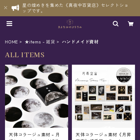
星の煌めきを集めた《真夜中百貨店》セレクトショ
ップです。
HOME
★items - 雑貨
ハンドメイド資材
ALL ITEMS
天体コラージュ素材 - 月
天体コラージュ素材《月昇