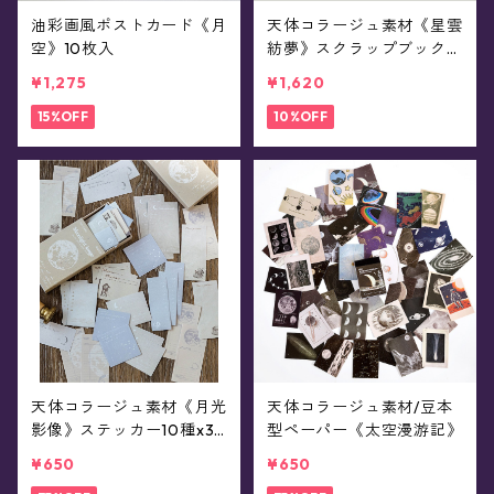
油彩画風ポストカード《月
天体コラージュ素材《星雲
空》10枚入
紡夢》スクラップブックペ
ーパー120枚
¥1,275
¥1,620
15%OFF
10%OFF
天体コラージュ素材《月光
天体コラージュ素材/豆本
影像》ステッカー10種x3
型ペーパー《太空漫游記》
枚(全30シート)
¥650
¥650