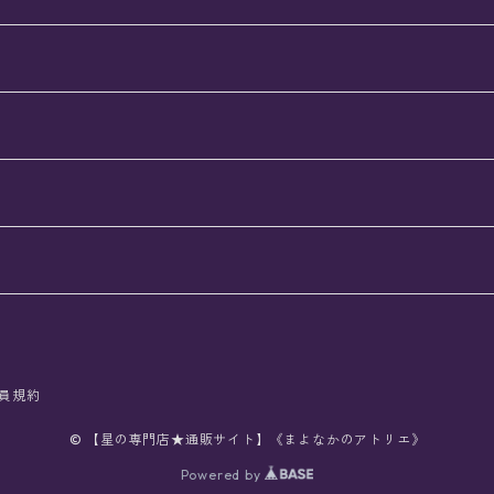
員規約
© 【星の専門店★通販サイト】《まよなかのアトリエ》
Powered by