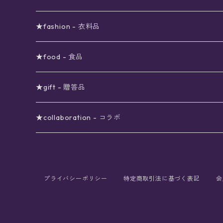
viola*(姉妹ブランド)SALE
ギフトボックス
〜4000円
メイクアップ
ピアス
★fashion - 衣料品
ノート
ネイルカラー
星
〜5000円
ポーチ
イヤリング
ワンピース
★food - 食品
シール
アロマスプレー
月
夜空の星月
星
スター
〜6000円
扇子(うちわ)
ネックレス
トップス
珈琲
★gift - 贈答品
レター
花
月
フラワー
星
ブラウス
〜7000円
インテリア
チョーカー
ボトムス
紅茶
ラッピング用オプション
★collaboration - コラボ
スタンプ
雫
花
レース
月
シャツ
クッション
星
スカート
〜8000円
バス用品
リング
ソックス
緑茶
クリスマスギフト
星喫茶キピア
カード
果実
動物
リボン
太陽
セーター
タオル
月
パンツ
星
レックウォーマー
〜9000円
マスク
ブレスレット
バッグ
星菓子
バレンタインギフト
Stellatium(姉妹店委託)
プライバシーポリシー
特定商取引法に基づく表記
会
インク
雲
鳥
スクール
天体
プルオーバー
タペストリー
月
タイツ
星
ショルダー
prologue passage
JUNK FOOD OPERA
〜10000円
キッチン
ブローチ
ハット
パスタ
母の日ギフト
MOON BEAR(姉妹店委託)
ペン