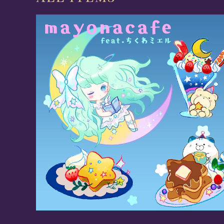
《mayonacafe》【ちくわミエルさん】コラボレー
ショングッズ
¥100