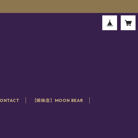
。
ONTACT
【姉妹店】MOON BEAR