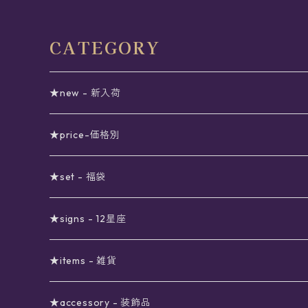
CATEGORY
★new - 新入荷
★price-価格別
セール
★set - 福袋
真夜中のSALE
〜1000円
12星座福袋
★signs - 12星座
予約限定SALE
〜2000円
星の市福袋
12星座ギフトセット
★items - 雑貨
ブラックフライデーSALE
〜3000円
ステーショナリー
★accessory - 装飾品