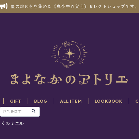
星の煌めきを集めた《真夜中百貨店》セレクトショップです
GIFT
BLOG
ALL ITEM
LOOKBOOK
C
ちくわミエル