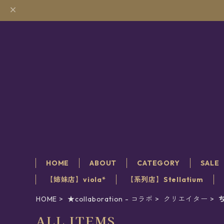
HOME
ABOUT
CATEGORY
SALE
【姉妹店】viola*
【系列店】Stellatium
HOME
★collaboration - コラボ
クリエイター
ALL ITEMS