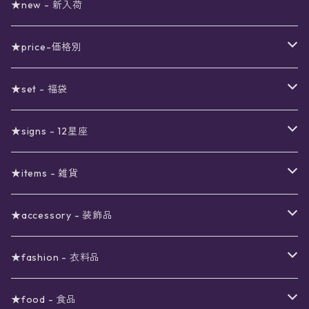
★new - 新入荷
★price-価格別
セール
★set - 福袋
真夜中のSALE
〜1000円
12星座福袋
★signs - 12星座
予約限定SALE
〜2000円
星の市福袋
12星座ギフトセット
★items - 雑貨
ブラックフライデーSALE
〜3000円
ステーショナリー
★accessory - 装飾品
viola*(姉妹ブランド)SALE
ギフトボックス
〜4000円
メイクアップ
ピアス
★fashion - 衣料品
ノート
ネイルカラー
星
〜5000円
ポーチ
イヤリング
ワンピース
★food - 食品