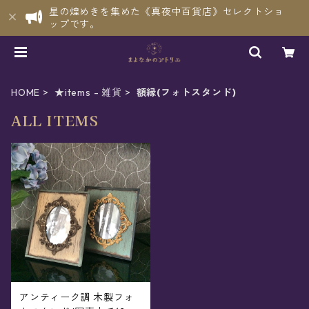
星の煌めきを集めた《真夜中百貨店》セレクトショ
ップです。
HOME
★items - 雑貨
額縁(フォトスタンド)
ALL ITEMS
アンティーク調 木製フォ