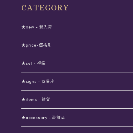
CATEGORY
★new - 新入荷
★price-価格別
セール
★set - 福袋
真夜中のSALE
〜1000円
12星座福袋
★signs - 12星座
予約限定SALE
〜2000円
星の市福袋
12星座ギフトセット
★items - 雑貨
ブラックフライデーSALE
〜3000円
ステーショナリー
★accessory - 装飾品
viola*(姉妹ブランド)SALE