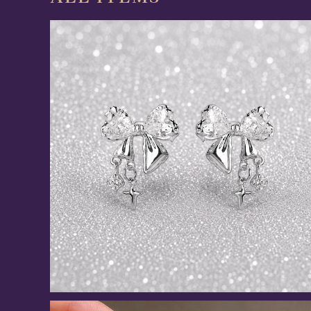
《星結びリボン》ピアス/イヤリング
¥3,230
5%OFF