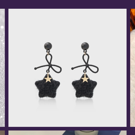
《星屑リボン》ピアス/イヤリング(全3色)
¥2,280
5%OFF