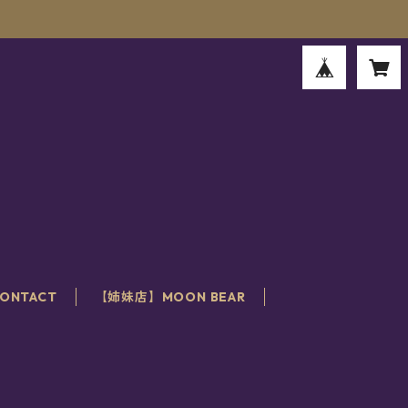
。
ONTACT
【姉妹店】MOON BEAR