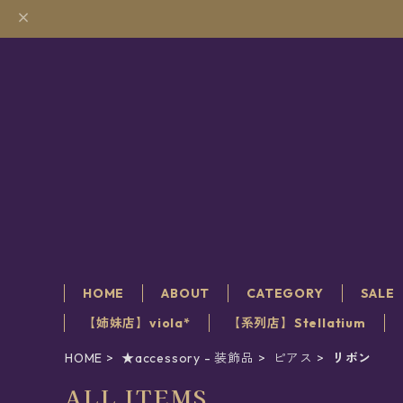
HOME
ABOUT
CATEGORY
SALE
【姉妹店】viola*
【系列店】Stellatium
HOME
★accessory - 装飾品
ピアス
リボン
ALL ITEMS