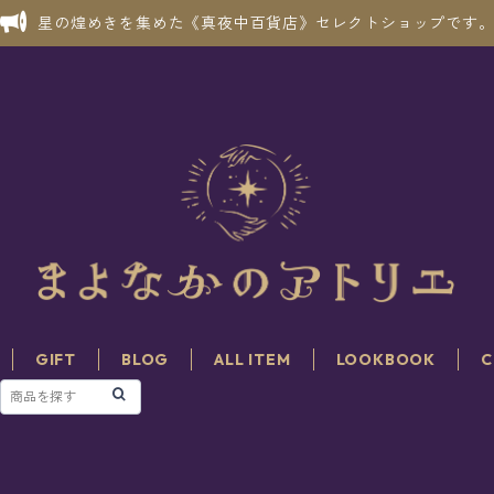
星の煌めきを集めた《真夜中百貨店》セレクトショップです
GIFT
BLOG
ALL ITEM
LOOKBOOK
C