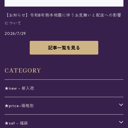
【お知らせ】令和8年熊本地震に伴うお見舞いと配送への影響
について
2026/7/29
記事一覧を見る
CATEGORY
★new - 新入荷
★price-価格別
セール
★set - 福袋