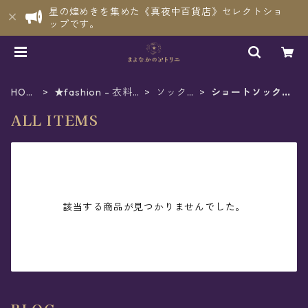
星の煌めきを集めた《真夜中百貨店》セレクトショ
ップです。
HOM
★fashion - 衣料
ソック
ショートソック
E
品
ス
ス
ALL ITEMS
該当する商品が見つかりませんでした。