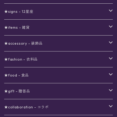
真夜中のSALE
〜1000円
12星座福袋
★signs - 12星座
予約限定SALE
〜2000円
星の市福袋
12星座ギフトセット
★items - 雑貨
ブラックフライデーSALE
〜3000円
ステーショナリー
★accessory - 装飾品
viola*(姉妹ブランド)SALE
ギフトボックス
〜4000円
メイクアップ
ピアス
★fashion - 衣料品
ノート
ネイルカラー
星
〜5000円
ポーチ
イヤリング
ワンピース
★food - 食品
シール
アロマスプレー
月
夜空の星月
星
スター
〜6000円
扇子(うちわ)
ネックレス
トップス
珈琲
★gift - 贈答品
レター
花
月
フラワー
星
ブラウス
〜7000円
インテリア
チョーカー
ボトムス
紅茶
ラッピング用オプション
★collaboration - コラボ