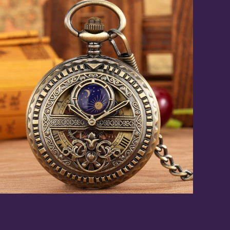
太陽と月の天文時計 / 懐中時計
¥8,946
10%OFF