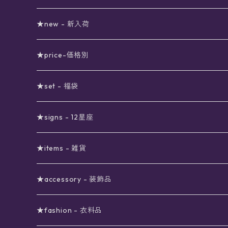
★new - 新入荷
★price-価格別
セール
★set - 福袋
真夜中のSALE
〜1000円
12星座福袋
★signs - 12星座
予約限定SALE
〜2000円
星の市福袋
12星座ギフトセット
★items - 雑貨
ブラックフライデーSALE
〜3000円
ステーショナリー
★accessory - 装飾品
viola*(姉妹ブランド)SALE
ギフトボックス
〜4000円
メイクアップ
ピアス
★fashion - 衣料品