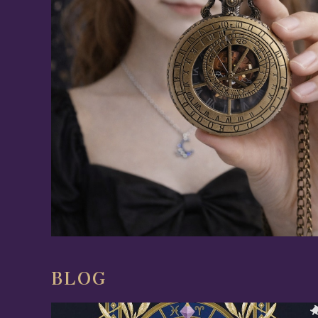
星詠みの天文時計 / 懐中時計(全4色)
¥8,493
5%OFF
BLOG