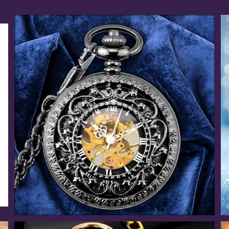
ボタニカルスターライト / 懐中時計(全5色)
¥8,946
10%OFF