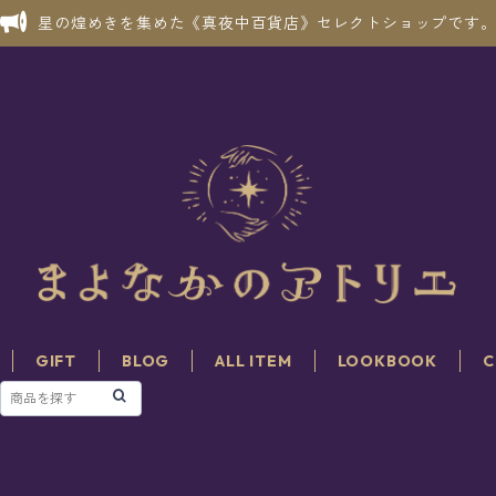
星の煌めきを集めた《真夜中百貨店》セレクトショップです
GIFT
BLOG
ALL ITEM
LOOKBOOK
C