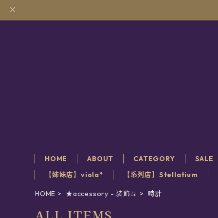
HOME
ABOUT
CATEGORY
SALE
【姉妹店】viola*
【系列店】Stellatium
HOME
★accessory - 装飾品
時計
ALL ITEMS