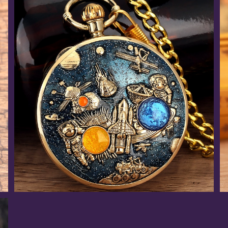
宇宙の天文時計(オルゴール付き) / 懐中時計(全7色)
¥11,552
20%OFF