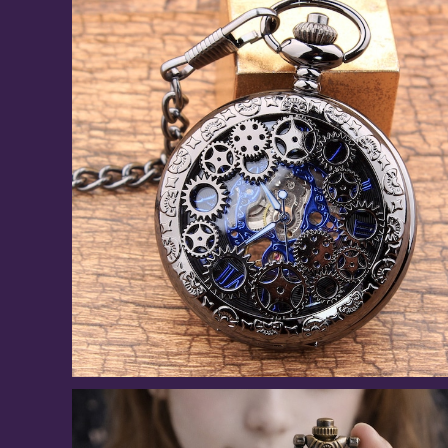
機械仕掛けの真夜中 / 懐中時計(全4色)
¥8,946
10%OFF