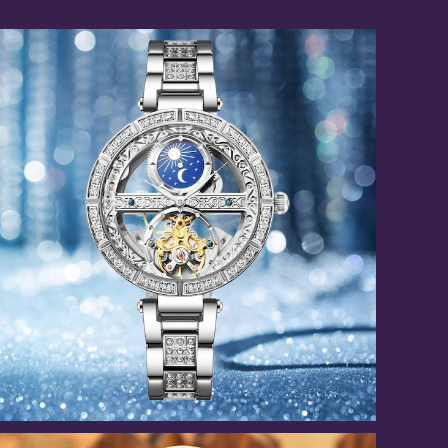
太陽と月の天文時計 / 腕時計(全4色)
¥22,800
5%OFF