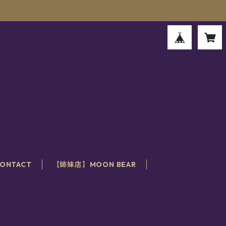
。
ONTACT
【姉妹店】MOON BEAR