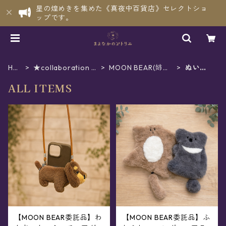
星の煌めきを集めた《真夜中百貨店》セレクトショ
ップです。
HO
★collaboration -
MOON BEAR(姉妹
ぬいぐ
ME
コラボ
店委託)
るみ
ALL ITEMS
【MOON BEAR委託品】わ
【MOON BEAR委託品】ふ