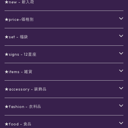
★new - 新入荷
★price-価格別
セール
★set - 福袋
真夜中のSALE
〜1000円
12星座福袋
★signs - 12星座
予約限定SALE
〜2000円
星の市福袋
12星座ギフトセット
★items - 雑貨
ブラックフライデーSALE
〜3000円
ステーショナリー
★accessory - 装飾品
viola*(姉妹ブランド)SALE
ギフトボックス
〜4000円
メイクアップ
ピアス
★fashion - 衣料品
ノート
ネイルカラー
星
〜5000円
ポーチ
イヤリング
ワンピース
★food - 食品