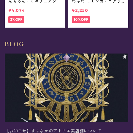
んちゃん・ミニチュアダッ
わふわ モモンガ・コアラ
クスフント・ショルダー・
ポーチ(全2種)
¥4,074
¥2,250
スマホクリップ
3%OFF
10%OFF
BLOG
【お知らせ】まよなかのアトリエ実店舗について