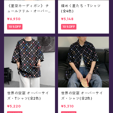
《星空カーディガン》 チ
煌めく星たち・Tシャツ
ュールフリル・オーバーサ
(全4色)
イズ・ニット(全3色)
¥6,930
¥5,148
10%OFF
10%OFF
世界の空窓 オーバーサイ
世界の空窓 オーバーサイ
ズ・Tシャツ(全2色)
ズ・シャツ(全2色)
¥5,220
¥5,310