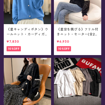
《星キャンディボタン》ウ
《星空を佩びる》フリル付
ールニット・カーディガン
きニット・セーター(全2
(全8色)
色)
¥7,830
¥6,930
10%OFF
10%OFF