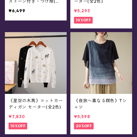
ストーン付き・つけ襟(全3
ーター(全2色)
色)
¥6,499
¥5,293
10%OFF
《星空の木馬》ニットカー
《夜旅へ重なる瞑色》Tシ
ディガン セーター(全2色)
ャツ
¥7,830
¥5,598
10%OFF
20%OFF