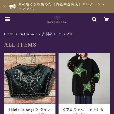
星の煌めきを集めた《真夜中百貨店》セレクトショ
ップです。
HOME
★fashion - 衣料品
トップス
ALL ITEMS
《Metallic Angel》ライン
《流星ちゃん ニット》セ