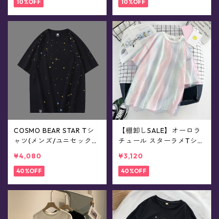
10%OFF
10%OFF
COSMO BEAR STAR Tシ
【棚卸しSALE】オーロラ
ャツ(メンズ/ユニセック
チュール スターラメTシャ
ス)
ツ(半袖)
¥4,080
¥3,120
40%OFF
40%OFF