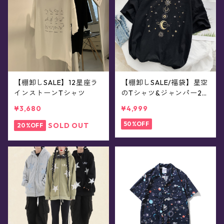
【棚卸しSALE】12星座ラ
【棚卸しSALE/福袋】星空
インストーンTシャツ
のTシャツ&ジャンパー2点
セット
¥3,680
¥4,999
50%OFF
SOLD OUT
20%OFF