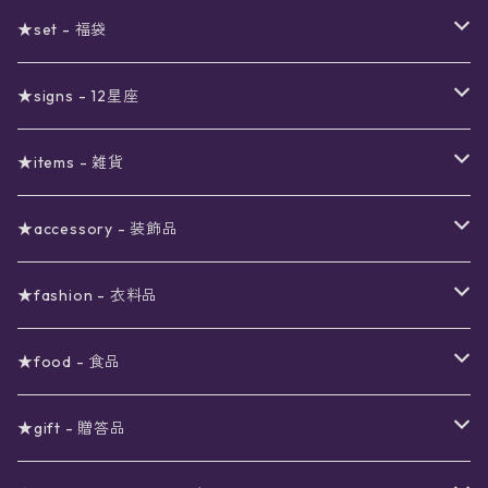
セール
★set - 福袋
真夜中のSALE
〜1000円
12星座福袋
★signs - 12星座
予約限定SALE
〜2000円
星の市福袋
12星座ギフトセット
★items - 雑貨
ブラックフライデーSALE
〜3000円
ステーショナリー
★accessory - 装飾品
viola*(姉妹ブランド)SALE
ギフトボックス
〜4000円
メイクアップ
ピアス
★fashion - 衣料品
ノート
ネイルカラー
星
〜5000円
ポーチ
イヤリング
ワンピース
★food - 食品
シール
アロマスプレー
月
夜空の星月
星
スター
〜6000円
扇子(うちわ)
ネックレス
トップス
珈琲
★gift - 贈答品
レター
花
月
フラワー