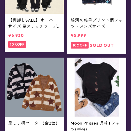
【棚卸しSALE】オーバー
銀河の惑星プリント柄シャ
サイズ 星ステッチフーデ
ツ・メンズサイズ
ィ・パーカー(全3色)
¥6,930
¥5,999
10%OFF
SOLD OUT
10%OFF
星しま柄セーター(全2色)
Moon Phases 月相Tシャ
ツ(半袖)