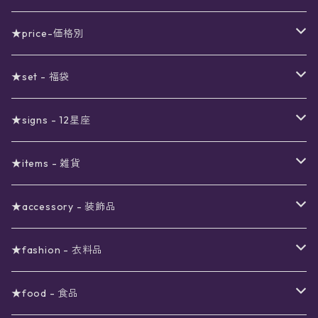
★price-価格別
セール
★set - 福袋
真夜中のSALE
〜1000円
12星座福袋
★signs - 12星座
予約限定SALE
〜2000円
星の市福袋
12星座ギフトセット
★items - 雑貨
ブラックフライデーSALE
〜3000円
ステーショナリー
★accessory - 装飾品
viola*(姉妹ブランド)SALE
ギフトボックス
〜4000円
メイクアップ
ピアス
★fashion - 衣料品
ノート
ネイルカラー
星
〜5000円
ポーチ
イヤリング
ワンピース
★food - 食品