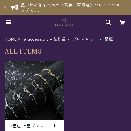
星の煌めきを集めた《真夜中百貨店》セレクトショ
ップです。
HOME
★accessory - 装飾品
ブレスレット
星座
ALL ITEMS
12星座 連星ブレスレット