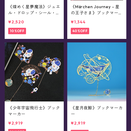
《煌めく星夢魔法》ジュエ
《Märchen Journey - 星
ル・ドロップ・シール・ラ
の王子さま》ブックマーカ
ンダム福袋(10枚入り)
ー
¥2,520
¥1,344
10%OFF
40%OFF
《少年宇宙飛行士》ブック
《星月夜鯨》ブックマーカ
マーカー
ー
¥2,919
¥2,919