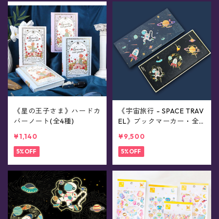
《星の王子さま》ハードカ
《宇宙旅行 - SPACE TRAV
バーノート(全4種)
EL》ブックマーカー・全3
種コンプリートボックス
¥1,140
¥9,500
5%OFF
5%OFF