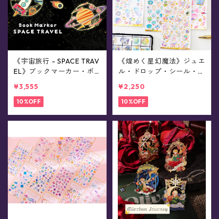
《宇宙旅行 - SPACE TRAV
《煌めく星幻魔法》ジュエ
EL》ブックマーカー・ボ
ル・ドロップ・シール・ラ
ックス(全3種)
ンダム福袋(10枚入り)
¥3,555
¥2,250
10%OFF
10%OFF