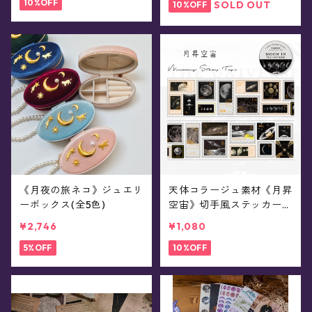
10%OFF
SOLD OUT
10%OFF
《月夜の旅ネコ》ジュエリ
天体コラージュ素材《月昇
ーボックス(全5色)
空宙》切手風ステッカー(2
m)
¥2,746
¥1,080
5%OFF
10%OFF