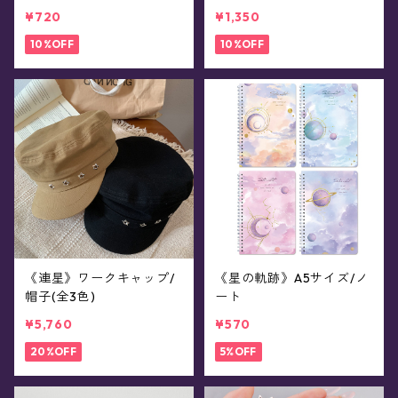
ト)
(83枚入)
¥720
¥1,350
10%OFF
10%OFF
《連星》ワークキャップ/
《星の軌跡》A5サイズ/ノ
帽子(全3色)
ート
¥5,760
¥570
20%OFF
5%OFF