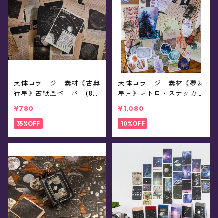
天体コラージュ素材《古典
天体コラージュ素材《夢舞
行星》古紙風ペーパー(8種
星月》レトロ・ステッカー
30ページ)
&ペーパー(30ピース)
¥780
¥1,080
35%OFF
10%OFF