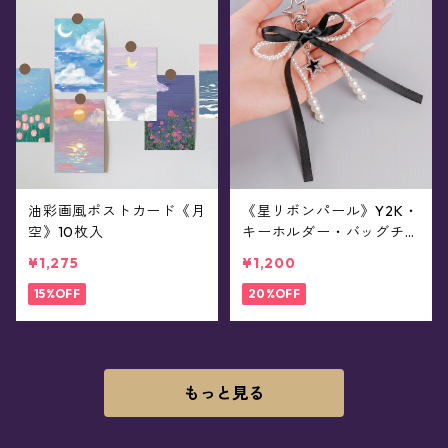
油彩画風ポストカード《月
《星リボンパール》Y2K・
空》10枚入
キーホルダー・バッグチャ
ーム・ストラップ(全2色)
¥1,275
¥1,200
15%OFF
20%OFF
もっと見る