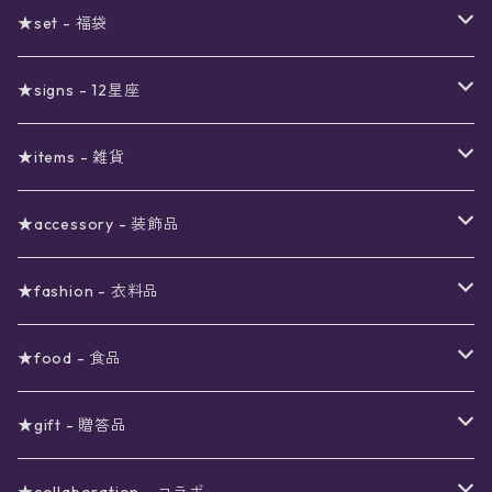
セール
★set - 福袋
真夜中のSALE
〜1000円
12星座福袋
★signs - 12星座
予約限定SALE
〜2000円
星の市福袋
12星座ギフトセット
★items - 雑貨
ブラックフライデーSALE
〜3000円
ステーショナリー
★accessory - 装飾品
viola*(姉妹ブランド)SALE
ギフトボックス
〜4000円
メイクアップ
ピアス
★fashion - 衣料品
ノート
ネイルカラー
星
〜5000円
ポーチ
イヤリング
ワンピース
★food - 食品
シール
アロマスプレー
月
夜空の星月
星
スター
〜6000円
扇子(うちわ)
ネックレス
トップス
珈琲
★gift - 贈答品
レター
花
月
フラワー
星
ブラウス
〜7000円
インテリア
チョーカー
ボトムス
紅茶
ラッピング用オプション