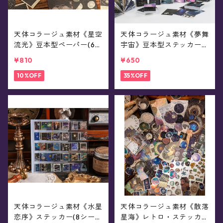
天体コラージュ素材《星空
天体コラージュ素材《夢舞
流光》豆本型ペーパー(60
宇宙》豆本型ステッカー(5
枚入)
0枚入)
¥810
¥650
10%OFF
35%OFF
天体コラージュ素材《水星
天体コラージュ素材《散落
恋序》ステッカー(8シー
星海》レトロ・ステッカー