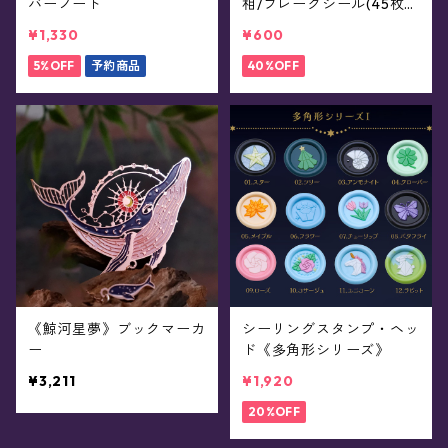
バーノート
相/フレークシール(45枚
入)
¥1,330
¥600
5%OFF
予約商品
40%OFF
《鯨河星夢》ブックマーカ
シーリングスタンプ・ヘッ
ー
ド《多角形シリーズ》
¥3,211
¥1,920
20%OFF