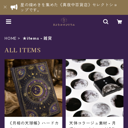
星の煌めきを集めた《真夜中百貨店》セレクトショ
ップです。
HOME
★items - 雑貨
ALL ITEMS
《月相の天球帳》ハードカ
天体コラージュ素材 - 月