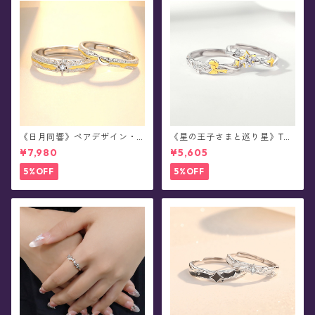
《日月同響》ペアデザイン・
《星の王子さまと巡り星》The
シルバーリング
Little Prince ペアデザイン・
¥7,980
¥5,605
シルバーリング(全2種)
5%OFF
5%OFF