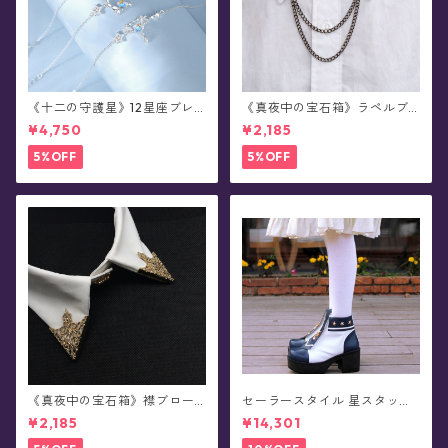
《十二の守護星》12星座ブレ
《真夜中の宝石箱》ラペルブ
スレット
ローチ(襟ブローチ)/チェーン
¥4,750
¥2,185
付きタックピン(全78種)
5%OFF
5%OFF
《真夜中の宝石箱》襟ブロー
セーラースタイル 星スタッズ
チ/カラータックピン(2個セッ
ショートブーツ(全3色)
¥2,185
¥14,301
ト/全5色)