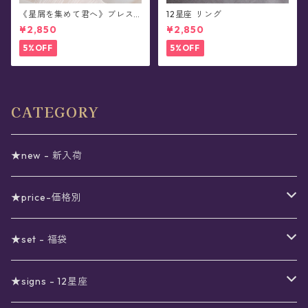
《星屑を集めて君へ》ブレス
12星座 リング
レット(全2色)
¥2,850
¥2,850
5%OFF
5%OFF
CATEGORY
★new - 新入荷
★price-価格別
セール
★set - 福袋
真夜中のSALE
〜1000円
12星座福袋
★signs - 12星座