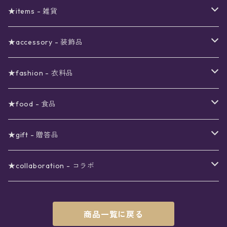
予約限定SALE
〜2000円
星の市福袋
12星座ギフトセット
★items - 雑貨
ブラックフライデーSALE
〜3000円
ステーショナリー
★accessory - 装飾品
viola*(姉妹ブランド)SALE
ギフトボックス
〜4000円
メイクアップ
ピアス
★fashion - 衣料品
ノート
ネイルカラー
星
〜5000円
ポーチ
イヤリング
ワンピース
★food - 食品
シール
アロマスプレー
月
夜空の星月
星
スター
〜6000円
扇子(うちわ)
ネックレス
トップス
珈琲
★gift - 贈答品
レター
花
月
フラワー
星
ブラウス
〜7000円
インテリア
チョーカー
ボトムス
紅茶
ラッピング用オプション
★collaboration - コラボ
スタンプ
雫
花
レース
月
シャツ
クッション
星
スカート
〜8000円
バス用品
リング
ソックス
緑茶
クリスマスギフト
星喫茶キピア
商品一覧に戻る
カード
果実
動物
リボン
太陽
セーター
タオル
月
パンツ
星
レックウォーマー