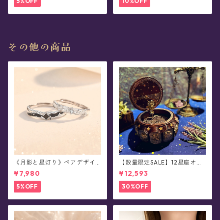
5%OFF
10%OFF
その他の商品
《月影と星灯り》ペアデザイ
【数量限定SALE】12星座オル
ン・シルバーリング
ゴール(全2種類x12星座)
¥7,980
¥12,593
5%OFF
30%OFF