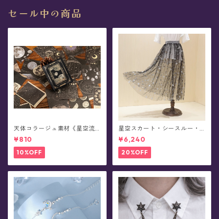
セール中の商品
天体コラージュ素材《星空流
星空スカート・シースルー・
光》豆本型ペーパー(60枚入)
チュール - Alpheratz(全3色x
¥810
¥6,240
3種)
10%OFF
20%OFF