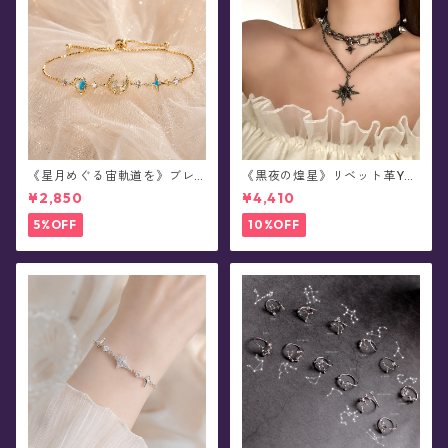
《星月めぐる宙軌道を》ブレ
《黒夜の煌星》リベット革Y2
スレット
Kチョーカー/ネックレス
¥2,850
¥4,410
5%OFF
10%OFF