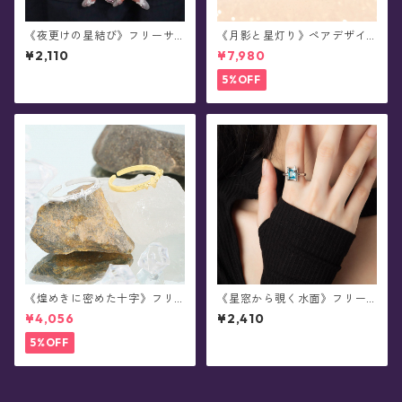
《夜更けの星結び》フリーサ
《月影と星灯り》ペアデザイ
イズ・リング
ン・シルバーリング
¥2,110
¥7,980
5%OFF
《煌めきに密めた十字》フリ
《星窓から覗く水面》フリー
ーサイズ・ シルバーリング
サイズ・リング(全2色)
¥4,056
¥2,410
5%OFF