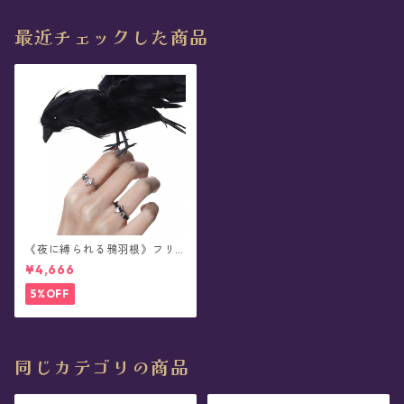
最近チェックした商品
《夜に縛られる鴉羽根》フリ
ーサイズ・リング
¥4,666
5%OFF
同じカテゴリの商品