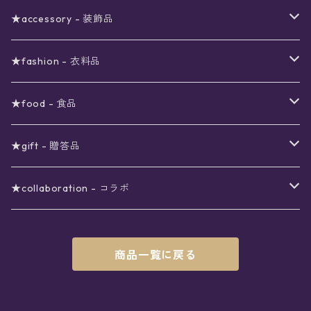
ブラックフライデーSALE
〜3000円
ステーショナリー
★accessory - 装飾品
viola*(姉妹ブランド)SALE
ギフトボックス
〜4000円
メイクアップ
ピアス
★fashion - 衣料品
ノート
ネイルカラー
星
〜5000円
ポーチ
イヤリング
ワンピース
★food - 食品
シール
アロマスプレー
月
夜空の星月
星
スター
〜6000円
扇子(うちわ)
ネックレス
トップス
珈琲
★gift - 贈答品
レター
花
月
フラワー
星
ブラウス
〜7000円
インテリア
チョーカー
ボトムス
紅茶
ラッピング用オプション
★collaboration - コラボ
スタンプ
雫
花
レース
月
シャツ
クッション
星
スカート
〜8000円
バス用品
リング
ソックス
緑茶
クリスマスギフト
星喫茶キピア
商品一覧に戻る
カード
果実
動物
リボン
太陽
セーター
タオル
月
パンツ
星
レックウォーマー
〜9000円
マスク
ブレスレット
バッグ
星菓子
バレンタインギフト
Stellatium(姉妹店委託)
インク
雲
鳥
スクール
天体
プルオーバー
タペストリー
月
タイツ