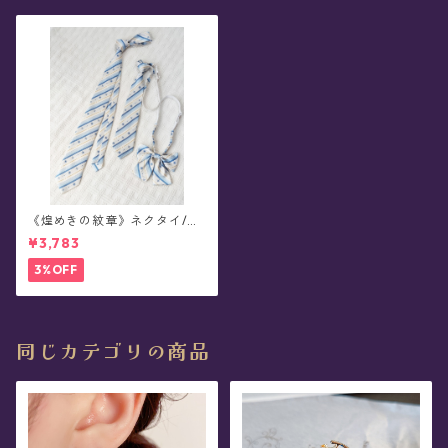
《煌めきの紋章》ネクタイ/リ
ボン(全3種)
¥3,783
3%OFF
同じカテゴリの商品