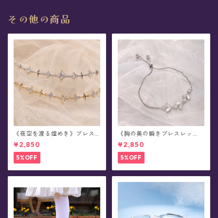
その他の商品
《夜空を渡る煌めき》ブレス
《胸の奥の瞬きブレスレッ
レット(全2色)
ト》ブレスレット(全2色)
¥2,850
¥2,850
5%OFF
5%OFF