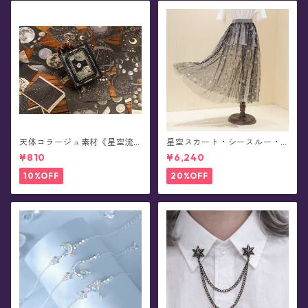
天体コラージュ素材《星空流
星空スカート・シースルー・
光》豆本型ペーパー(60枚入)
チュール - Alpheratz(全3色x
¥810
¥6,240
3種)
10%OFF
20%OFF