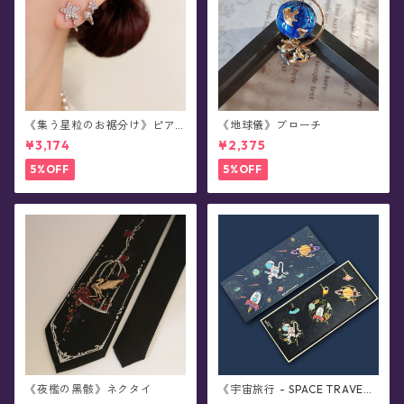
《集う星粒のお裾分け》ピア
《地球儀》ブローチ
ス
¥3,174
¥2,375
5%OFF
5%OFF
《夜檻の黑骸》ネクタイ
《宇宙旅行 - SPACE TRAVE
L》ブックマーカー・全3種コ