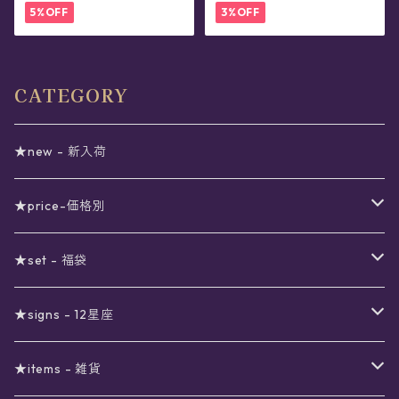
5%OFF
3%OFF
CATEGORY
★new - 新入荷
★price-価格別
セール
★set - 福袋
真夜中のSALE
〜1000円
12星座福袋
★signs - 12星座
予約限定SALE
〜2000円
星の市福袋
12星座ギフトセット
★items - 雑貨