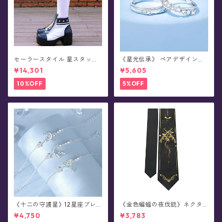
セーラースタイル 星スタッズ
《星光伝承》 ペアデザイン・
ショートブーツ(全3色)
蓄光シルバーリング(全2種)
¥14,301
¥5,605
10%OFF
5%OFF
《十二の守護星》12星座ブレ
《金色蝙蝠の夜伐銃》ネクタ
スレット
イ
¥4,750
¥3,783