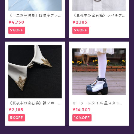
《十二の守護星》12星座ブレ
《真夜中の宝石箱》ラペルブ
スレット
ローチ(襟ブローチ)/チェーン
¥4,750
¥2,185
付きタックピン(全78種)
5%OFF
5%OFF
《真夜中の宝石箱》襟ブロー
セーラースタイル 星スタッズ
チ/カラータックピン(2個セッ
ショートブーツ(全3色)
¥2,185
¥14,301
ト/全5色)
5%OFF
10%OFF