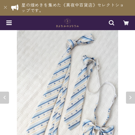
星の煌めきを集めた《真夜中百貨店》セレクトショ
ップです。