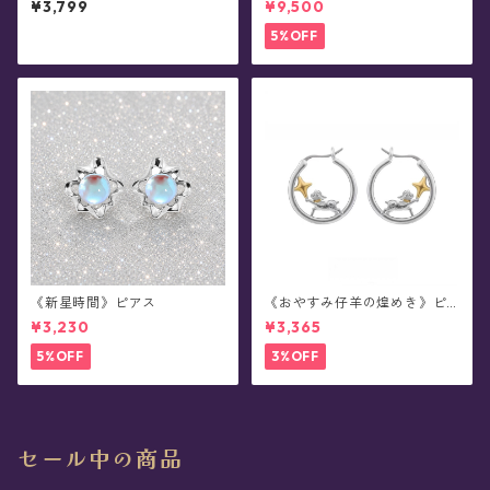
¥3,799
¥9,500
ンプリートボックス
5%OFF
《新星時間》ピアス
《おやすみ仔羊の煌めき》ピ
アス
¥3,230
¥3,365
5%OFF
3%OFF
セール中の商品