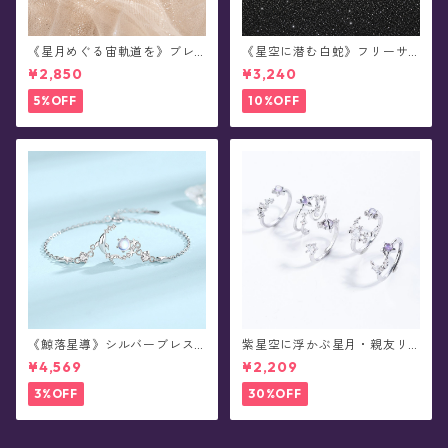
《星月めぐる宙軌道を》ブレ
《星空に潜む白蛇》フリーサ
スレット
イズ・リング
¥2,850
¥3,240
5%OFF
10%OFF
《鯨落星導》シルバーブレス
紫星空に浮かぶ星月・親友リ
レット
ング
¥4,569
¥2,209
3%OFF
30%OFF