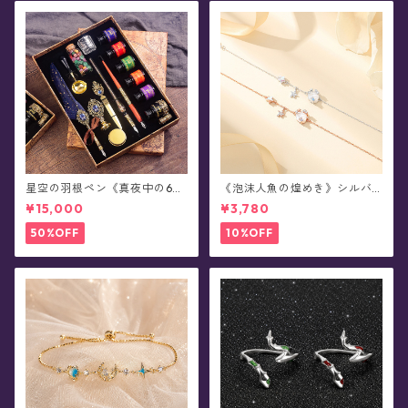
星空の羽根ペン《真夜中の6彩
《泡沫人魚の煌めき》シルバ
星魔法団》ガラスペン・イン
ーブレスレット
¥15,000
¥3,780
クセット(シーリングスタンプ
付き/全8色)0011
50%OFF
10%OFF