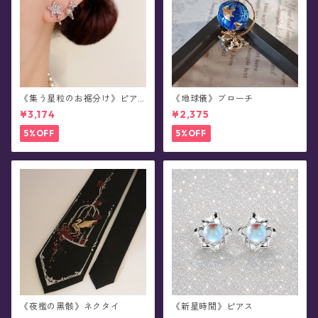
《集う星粒のお裾分け》ピア
《地球儀》ブローチ
ス
¥3,174
¥2,375
5%OFF
5%OFF
《夜檻の黑骸》ネクタイ
《新星時間》ピアス