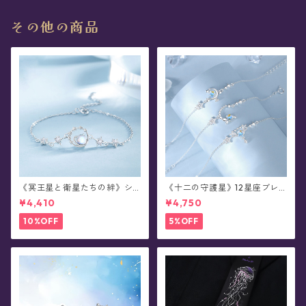
その他の商品
《冥王星と衛星たちの絆》シ
《十二の守護星》12星座ブレ
ルバーブレスレット
スレット
¥4,410
¥4,750
10%OFF
5%OFF