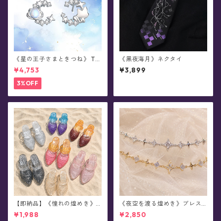
《星の王子さまときつね》 Th
《黑夜海月》ネクタイ
e Little Prince 星と結ぶ絆 シ
¥4,753
¥3,899
ルバーピアス/イヤリング
3%OFF
【即納品】《憧れの煌めき》
《夜空を渡る煌めき》ブレス
スタージェリージュエル・サ
レット(全2色)
¥1,988
¥2,850
ンダル(全7色)