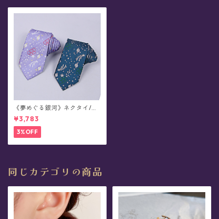
《夢めぐる銀河》ネクタイ/リ
ボン
¥3,783
3%OFF
同じカテゴリの商品