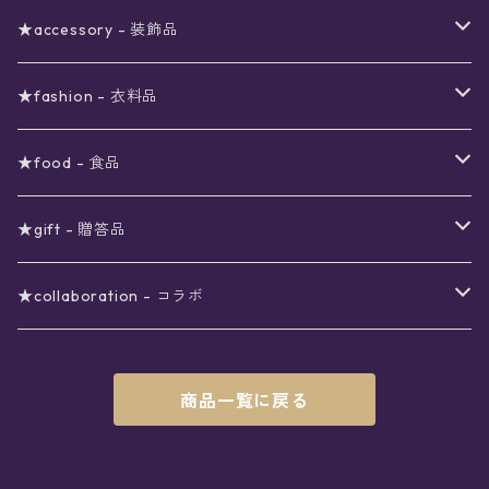
ブラックフライデーSALE
〜3000円
ステーショナリー
★accessory - 装飾品
viola*(姉妹ブランド)SALE
ギフトボックス
〜4000円
メイクアップ
ピアス
★fashion - 衣料品
ノート
ネイルカラー
星
〜5000円
ポーチ
イヤリング
ワンピース
★food - 食品
シール
アロマスプレー
月
夜空の星月
星
スター
〜6000円
扇子(うちわ)
ネックレス
トップス
珈琲
★gift - 贈答品
レター
花
月
フラワー
星
ブラウス
〜7000円
インテリア
チョーカー
ボトムス
紅茶
ラッピング用オプション
★collaboration - コラボ
スタンプ
雫
花
レース
月
シャツ
クッション
星
スカート
〜8000円
バス用品
リング
ソックス
緑茶
クリスマスギフト
星喫茶キピア
商品一覧に戻る
カード
果実
動物
リボン
太陽
セーター
タオル
月
パンツ
星
レックウォーマー
〜9000円
マスク
ブレスレット
バッグ
星菓子
バレンタインギフト
Stellatium(姉妹店委託)
インク
雲
鳥
スクール
天体
プルオーバー
タペストリー
月
タイツ