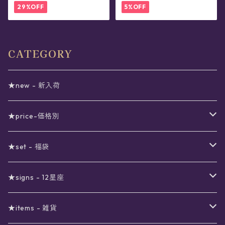
29%OFF
5%OFF
CATEGORY
★new - 新入荷
★price-価格別
セール
★set - 福袋
真夜中のSALE
〜1000円
12星座福袋
★signs - 12星座
予約限定SALE
〜2000円
星の市福袋
12星座ギフトセット
★items - 雑貨