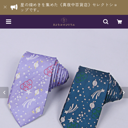
星の煌めきを集めた《真夜中百貨店》セレクトショ
ップです。