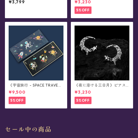
¥3,799
¥3,230
5%OFF
《宇宙旅行 - SPACE TRAVE
《夜に溶ける三日月》ピアス/
L》ブックマーカー・全3種コ
イヤリング
¥9,500
¥3,230
ンプリートボックス
5%OFF
5%OFF
セール中の商品