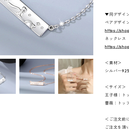
▼同デザイ
ペアデザイ
https://sh
ネックレス
https://sho
＜素材＞
シルバー92
＜サイズ＞
王子様：トップ
薔薇：トップサ
＜ご注文前
ご注文を頂