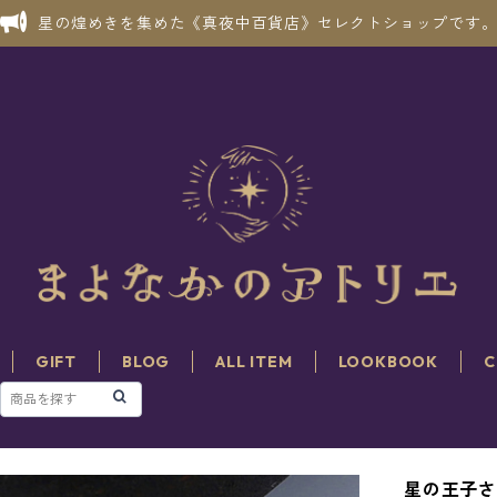
星の煌めきを集めた《真夜中百貨店》セレクトショップです
GIFT
BLOG
ALL ITEM
LOOKBOOK
C
星の王子さまと