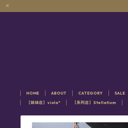
HOME
ABOUT
CATEGORY
SALE
【姉妹店】viola*
【系列店】Stellatium