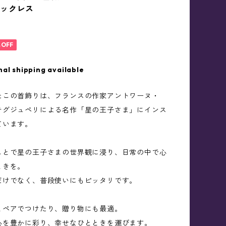
ネックレス
%OFF
nal shipping available
たこの首飾りは、フランスの作家アントワーヌ・
テグジュペリによる名作「星の王子さま」にインス
ています。
ことで星の王子さまの世界観に浸り、日常の中で心
ときを。
だけでなく、普段使いにもピッタリです。
とペアでつけたり、贈り物にも最適。
心を豊かに彩り、幸せなひとときを運びます。