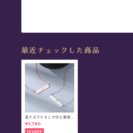
最近チェックした商品
星の王子さまと大切な薔薇 -
The Little Prince ペアデザ
¥3,780
イン・ネックレス
10%OFF