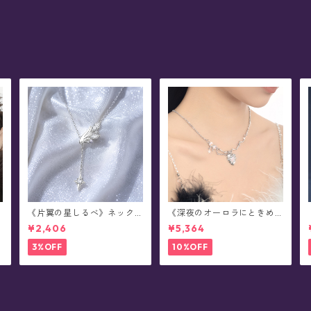
《片翼の星しるべ》ネック
《深夜のオーロラにときめ
レス
く》ネックレス
¥2,406
¥5,364
3%OFF
10%OFF