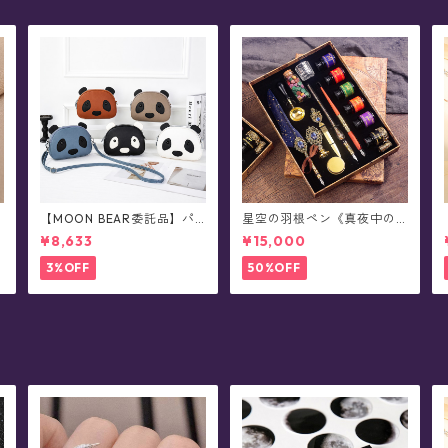
【MOON BEAR委託品】パ
星空の羽根ペン《真夜中の6
ンダさん・レザーショルダ
彩星魔法団》ガラスペン・
¥8,633
¥15,000
ーバッグ/ポシェット
インクセット(シーリングス
タンプ付き/全8色)0011
3%OFF
50%OFF