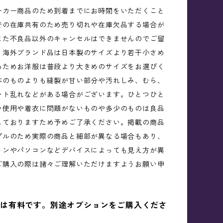
ーカー商品のため到着までにお時間をいただくこと
での在庫共有のため売り切れや在庫欠品する場合が
また不良品以外のキャンセルはできませんのでご留
。海外ブランド品は日本製のサイズより若干小さめ
るためお洋服は普段より大きめのサイズをお選びく
本のものよりも縫製が甘い部分や汚れしみ、むら、
ント乱れなどがある場合がございます。ひとつひと
い使用や着衣に問題がないものや多少のものは良品
しておりますため予めご了承ください。掲載の商品
プルのため実際の商品と細部が異なる場合もあり、
ォンやパソコンなどデバイスによっても見え方が異
ご購入の際は諸々ご理解いただけますようお願い申
。
は有料です。別途オプションをご購入くださ