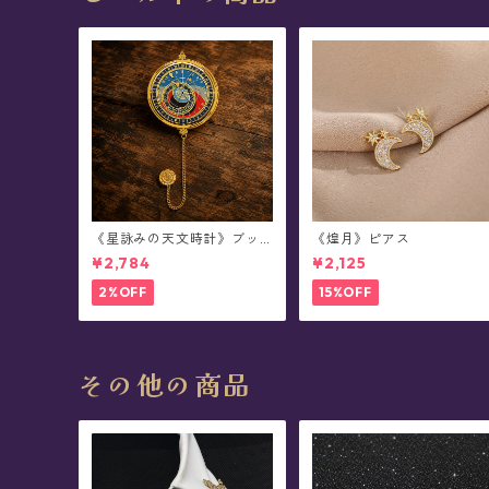
《星詠みの天文時計》ブッ
《煌月》ピアス
クマーカー(全3種)
¥2,784
¥2,125
2%OFF
15%OFF
その他の商品