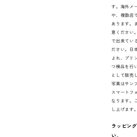
す。海外メ
や、複数店
あります。
意ください
で出来てい
ださい。日
よれ、プリ
つ検品を行
として販売
写真はサン
スマートフ
なります。
し上げます
ラッピング
い。