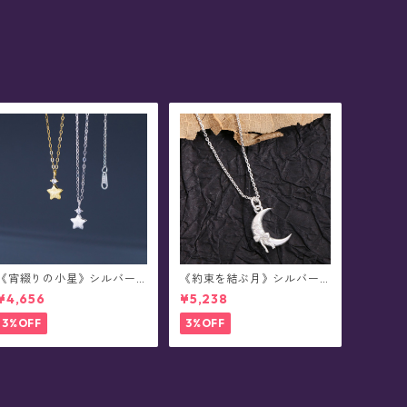
《宵綴りの小星》シルバー
《約束を結ぶ月》シルバー
ネックレス(全2色)
ネックレス
¥4,656
¥5,238
3%OFF
3%OFF