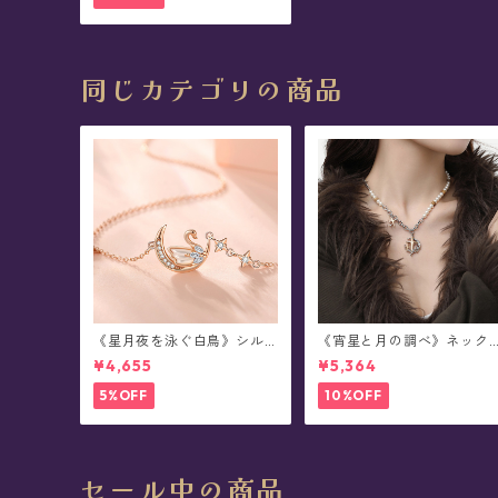
同じカテゴリの商品
《星月夜を泳ぐ白鳥》シル
《宵星と月の調べ》ネック
バーネックレス
レス
¥4,655
¥5,364
5%OFF
10%OFF
セール中の商品