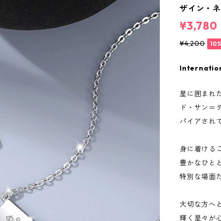
ザイン・
¥3,780
¥4,200
10
Internatio
星に囲まれ
ド・サン＝
パイアされ
身に着ける
豊かなひと
特別な場面
大切な方へ
輝く星々が