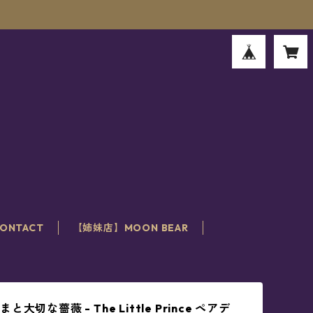
。
ONTACT
【姉妹店】MOON BEAR
大切な薔薇 - The Little Prince ペアデ