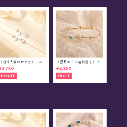
《泡沫人魚の煌めき》シル
《星月めぐる宙軌道を》ブ
バーブレスレット
レスレット
¥3,780
¥2,850
10%OFF
5%OFF