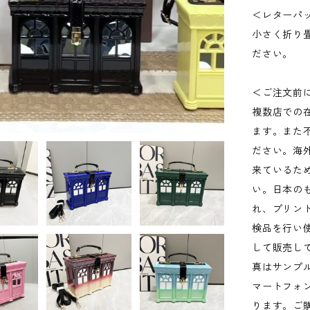
＜レターパ
小さく折り
ださい。
＜ご注文前
複数店での
ます。また
ださい。海
来ているた
い。日本の
れ、プリン
検品を行い
して販売し
真はサンプ
マートフォ
ります。ご