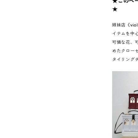
★このペ
★
姉妹店《vi
イテムを中
可憐な花、
めたクローゼ
タイリングチーム