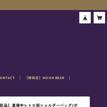
。
ONTACT
【姉妹店】MOON BEAR
a*委託品】真夜中レトロ街ショルダーバッグ/ポ