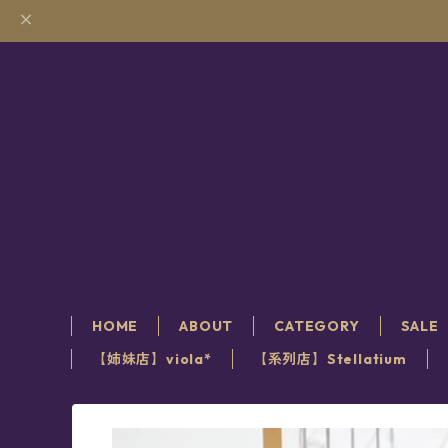
HOME
ABOUT
CATEGORY
SALE
【姉妹店】viola*
【系列店】Stellatium