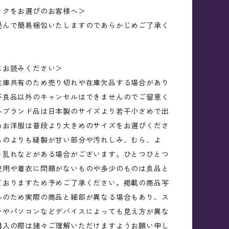
ックをお選びのお客様へ＞
畳んで簡易梱包いたしますのであらかじめご了承く
にお読みください＞
在庫共有のため売り切れや在庫欠品する場合があり
不良品以外のキャンセルはできませんのでご留意く
外ブランド品は日本製のサイズより若干小さめで出
めお洋服は普段より大きめのサイズをお選びくださ
ものよりも縫製が甘い部分や汚れしみ、むら、よ
ト乱れなどがある場合がございます。ひとつひとつ
使用や着衣に問題がないものや多少のものは良品と
ておりますため予めご了承ください。掲載の商品写
ルのため実際の商品と細部が異なる場合もあり、ス
ンやパソコンなどデバイスによっても見え方が異な
購入の際は諸々ご理解いただけますようお願い申し