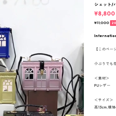
シェット/
¥8,800
¥11,000
2
Internatio
【このペー
小ぶりでも
＜素材＞
PUレザー
＜サイズ＞
高13cm,横1