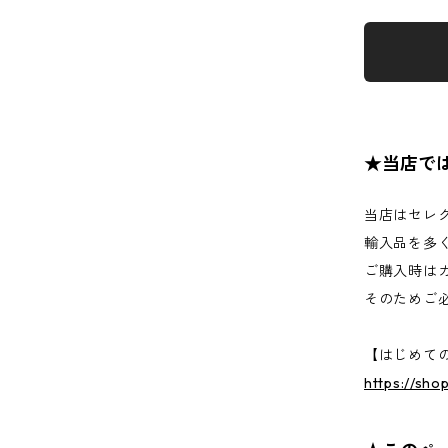
★当店で
当店はセレ
輸入品を多
ご購入時は
そのためご
【はじめて
https://sh