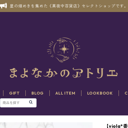
星の煌めきを集めた《真夜中百貨店》セレクトショップです
GIFT
BLOG
ALL ITEM
LOOKBOOK
C
【viol