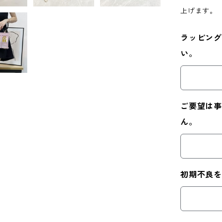
上げます。
ラッピング
い。
ご要望は事
ん。
初期不良を