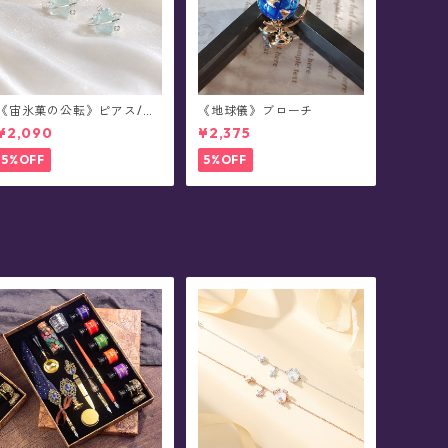
《宙氷菓の公転》ピアス/イ
《地球儀》ブローチ
ヤリング
¥2,090
¥2,375
5%OFF
5%OFF