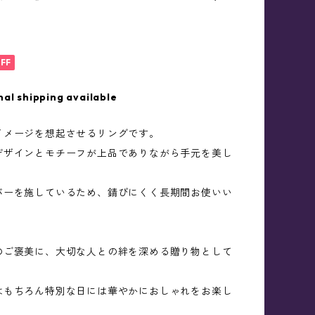
FF
nal shipping available
イメージを想起させるリングです。
デザインとモチーフが上品でありながら手元を美し
。
バーを施しているため、錆びにくく長期間お使いい
。
のご褒美に、大切な人との絆を深める贈り物として
。
はもちろん特別な日には華やかにおしゃれをお楽し
。