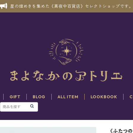
星の煌めきを集めた《真夜中百貨店》セレクトショップです
GIFT
BLOG
ALL ITEM
LOOKBOOK
C
《ふたつの