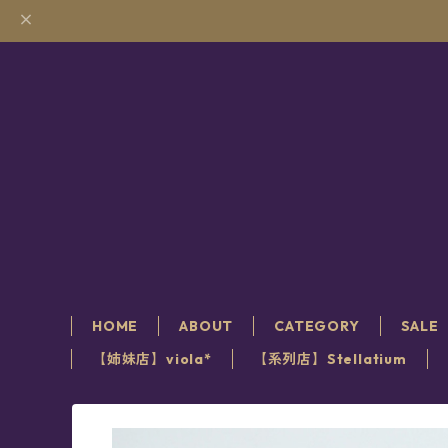
HOME
ABOUT
CATEGORY
SALE
【姉妹店】viola*
【系列店】Stellatium