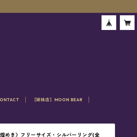
。
ONTACT
【姉妹店】MOON BEAR
煌めき》フリーサイズ・シルバーリング(全