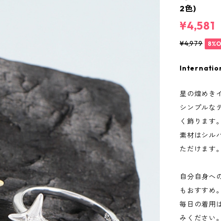
2色)
¥4,581
¥4,979
8%O
Internatio
星の煌めき
シンプルな
く飾ります
素材はシル
ただけます
自分自身へ
もおすすめ
毎日の着用
みください