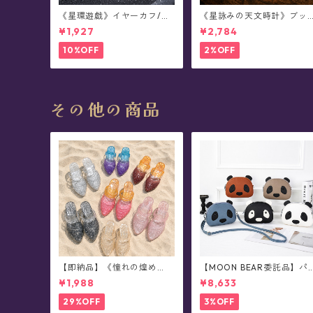
《星環遊戯》イヤーカフ/イ
《星詠みの天文時計》ブッ
ヤークリップ/イヤリング(片
クマーカー(全3種)
¥1,927
¥2,784
耳用)
10%OFF
2%OFF
その他の商品
【即納品】《憧れの煌め
【MOON BEAR委託品】パ
き》スタージェリージュエ
ンダさん・レザーショルダ
¥1,988
¥8,633
ル・サンダル(全7色)
ーバッグ/ポシェット
29%OFF
3%OFF