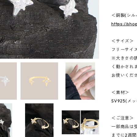
＜銅製(シル
https://sho
＜サイズ＞
フリーサイ
※大きさの
く動かされ
お使いくだ
＜素材＞
SV925(
＜ご注意＞
一部商品は
までに2週