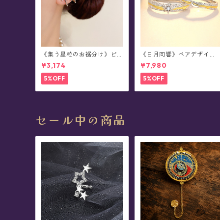
《集う星粒のお裾分け》ピ
《日月同響》ペアデザイ
アス
ン・シルバーリング
¥3,174
¥7,980
5%OFF
5%OFF
セール中の商品