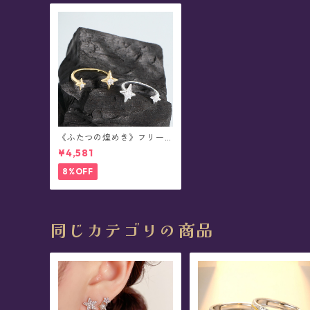
《ふたつの煌めき》フリー
サイズ・シルバーリング(全
¥4,581
2色)
8%OFF
同じカテゴリの商品