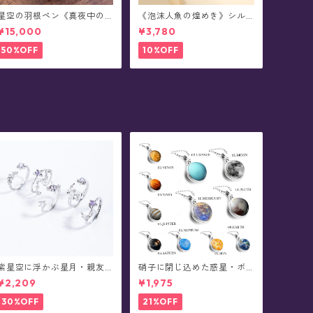
星空の羽根ペン《真夜中の6
《泡沫人魚の煌めき》シル
彩星魔法団》ガラスペン・
バーブレスレット
¥15,000
¥3,780
インクセット(シーリングス
タンプ付き/全8色)0011
50%OFF
10%OFF
紫星空に浮かぶ星月・親友
硝子に閉じ込めた惑星・ボ
リング
ールチェーンネックレス
¥2,209
¥1,975
30%OFF
21%OFF