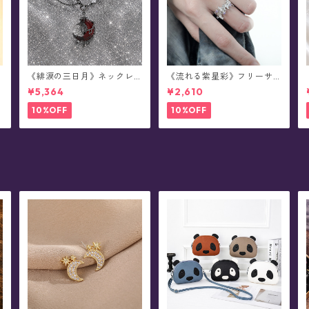
《緋涙の三日月》ネックレ
《流れる紫星彩》フリーサ
ス
イズ・リング
¥5,364
¥2,610
10%OFF
10%OFF