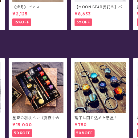
《煌月》ピアス
【MOON BEAR委託品】パ
ンダさん・レザーショルダ
¥2,125
¥8,633
ーバッグ/ポシェット
15%OFF
3%OFF
星空の羽根ペン《真夜中の6
硝子に閉じ込めた惑星キー
彩星魔法団》ガラスペン・
ホルダー
¥15,000
¥750
インクセット(シーリングス
タンプ付き/全8色)0011
50%OFF
50%OFF