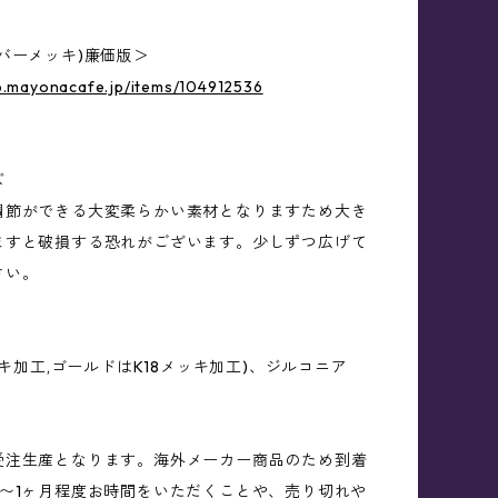
バーメッキ)廉価版＞
p.mayonacafe.jp/items/104912536
ズ
調節ができる大変柔らかい素材となりますため大き
ますと破損する恐れがございます。少しずつ広げて
さい。
メッキ加工,ゴールドはK18メッキ加工)、ジルコニア
受注生産となります。海外メーカー商品のため到着
間〜1ヶ月程度お時間をいただくことや、売り切れや