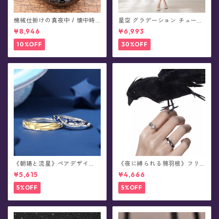
機械仕掛けの真夜中 / 懐中時
星空 グラデーション チュール
計(全4色)
プリーツ スカート - Proxima
¥8,946
¥6,993
(全4色)
10%OFF
30%OFF
《朝陽と流星》ペアデザイ
《夜に縛られる鴉羽根》フリ
ン・リング
ーサイズ・リング
¥5,615
¥4,666
5%OFF
5%OFF