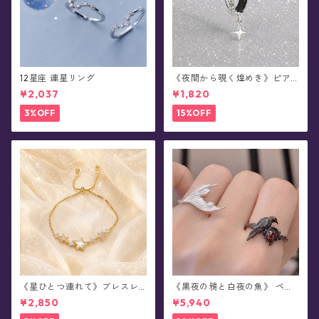
12星座 連星リング
《夜間から覗く煌めき》ピア
ス(片耳用)
¥2,037
¥1,820
3%OFF
15%OFF
《星ひとつ連れて》ブレスレ
《黒夜の鴉と白夜の魚》 ペア
ット
デザイン・リング
¥2,850
¥5,940