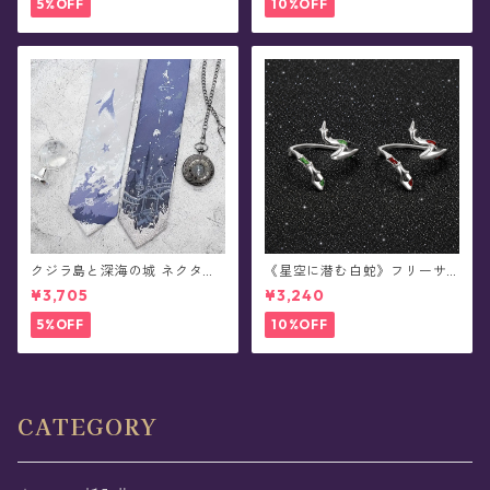
5%OFF
10%OFF
クジラ島と深海の城 ネクタイ/
《星空に潜む白蛇》フリーサ
ショートタイ/リボンタイ/リボ
イズ・リング
¥3,705
¥3,240
ン(全8種)
5%OFF
10%OFF
CATEGORY