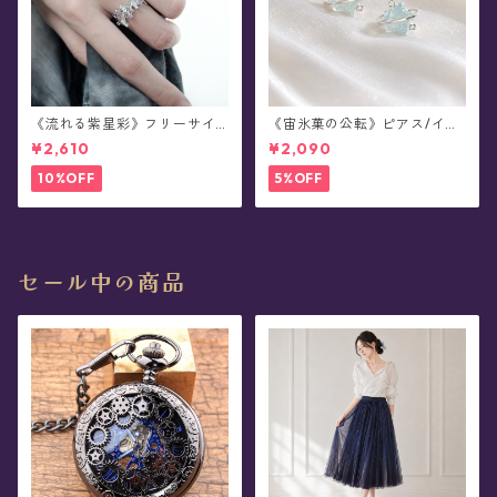
《流れる紫星彩》フリーサイ
《宙氷菓の公転》ピアス/イヤ
ズ・リング
リング
¥2,610
¥2,090
10%OFF
5%OFF
セール中の商品