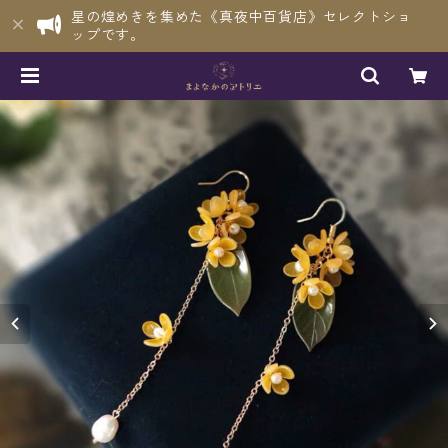
星の煌めきを集めた《真夜中百貨店》セレクトショ
ップです。