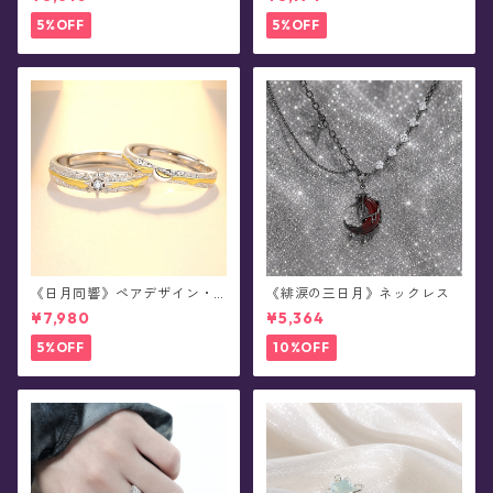
イヤリング
5%OFF
5%OFF
《日月同響》ペアデザイン・
《緋涙の三日月》ネックレス
シルバーリング
¥7,980
¥5,364
5%OFF
10%OFF