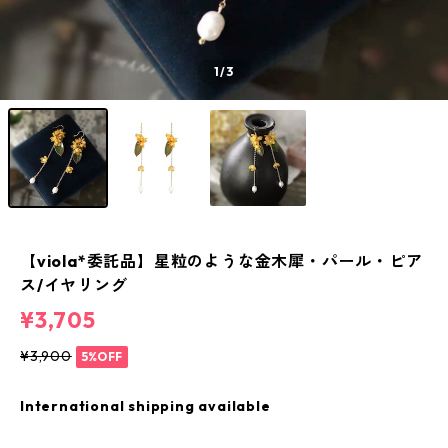
1
/3
【viola*委託品】星粒のような金木犀・パール・ピア
ス/イヤリング
¥3,705
¥3,900
5%OFF
International shipping available