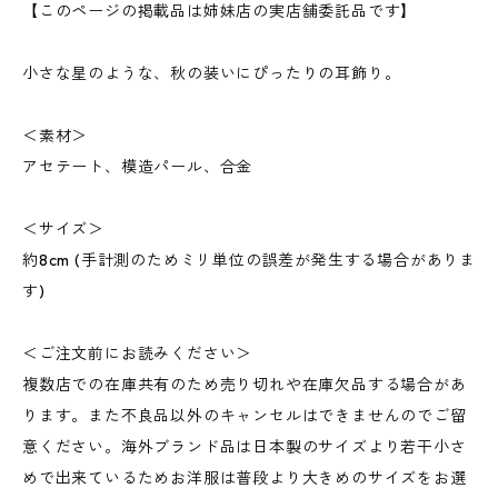
【このページの掲載品は姉妹店の実店舗委託品です】
小さな星のような、秋の装いにぴったりの耳飾り。
＜素材＞
アセテート、模造パール、合金
＜サイズ＞
約8cm (手計測のためミリ単位の誤差が発生する場合がありま
す)
＜ご注文前にお読みください＞
複数店での在庫共有のため売り切れや在庫欠品する場合があ
ります。また不良品以外のキャンセルはできませんのでご留
意ください。海外ブランド品は日本製のサイズより若干小さ
めで出来ているためお洋服は普段より大きめのサイズをお選