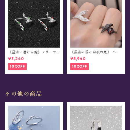
《星空に潜む白蛇》フリーサ
《黒夜の鴉と白夜の魚》 ペア
イズ・リング
デザイン・リング
¥3,240
¥5,940
10%OFF
10%OFF
その他の商品