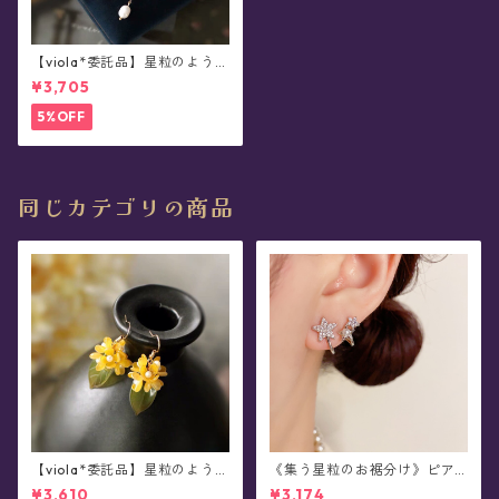
【viola*委託品】星粒のような
金木犀・パール・ピアス/イヤ
¥3,705
リング
5%OFF
同じカテゴリの商品
【viola*委託品】星粒のような
《集う星粒のお裾分け》ピア
金木犀、ひと摘み。・ピアス/
ス
¥3,610
¥3,174