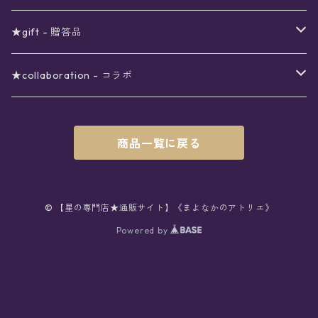
シール
アロマスプレー
月
夜空の星月
星
スター
〜6000円
扇子(うちわ)
ネックレス
トップス
珈琲
★gift - 贈答品
レター
花
月
フラワー
星
ブラウス
〜7000円
インテリア
チョーカー
ボトムス
紅茶
ラッピング用オプション
★collaboration - コラボ
スタンプ
雫
花
レース
月
シャツ
クッション
星
スカート
〜8000円
バス用品
リング
ソックス
緑茶
クリスマスギフト
星喫茶キピア
商品一覧に戻る
カード
果実
動物
リボン
太陽
セーター
タオル
月
パンツ
星
レックウォーマー
〜9000円
マスク
ブレスレット
バッグ
星菓子
バレンタインギフト
Stellatium(姉妹店委託)
インク
雲
鳥
スクール
天体
プルオーバー
タペストリー
月
タイツ
星
ショルダー
prologue passage
JUNK FOOD OPERA
〜10000円
キッチン
ブローチ
ハット
パスタ
母の日ギフト
MOON BEAR(姉妹店委託)
© 【星の専門店★通販サイト】《まよなかのアトリエ》
ペン
リボン
Powered by
雫
ロリィタ
宇宙
Tシャツ
収納ケース
太陽
ニーハイソックス
月
リュック
ラスク
ノーコピーライトガール
マグカップ
星
ニット
ぬいぐるみ
10001円〜
キーホルダー
時計
シューズ
焼き菓子
ホワイトデーギフト
viola*(姉妹店委託)
消しゴム
ハート
雲
ユニコーン
星座
スウェット
時計
煌めき
ハイソックス
太陽
トート
パン
サーモタンブラー
月
ベレー
バッグ
ストラップ
懐中時計
サンダル
クッキー/サブレ
ワンピース
ケース
ピンブローチ
ネクタイ
新星生活応援
Lady,Twinkle☆
ボールペン
くま
リボン
クラゲ
銀河
パーカー
マット