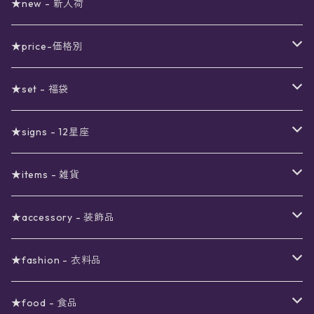
★new - 新入荷
★price-価格別
セール
★set - 福袋
真夜中のSALE
〜1000円
12星座福袋
★signs - 12星座
予約限定SALE
〜2000円
星の市福袋
12星座ギフトセット
★items - 雑貨
ブラックフライデーSALE
〜3000円
ステーショナリー
★accessory - 装飾品
viola*(姉妹ブランド)SALE
ギフトボックス
〜4000円
メイクアップ
ピアス
★fashion - 衣料品
ノート
ネイルカラー
星
〜5000円
ポーチ
イヤリング
ワンピース
★food - 食品