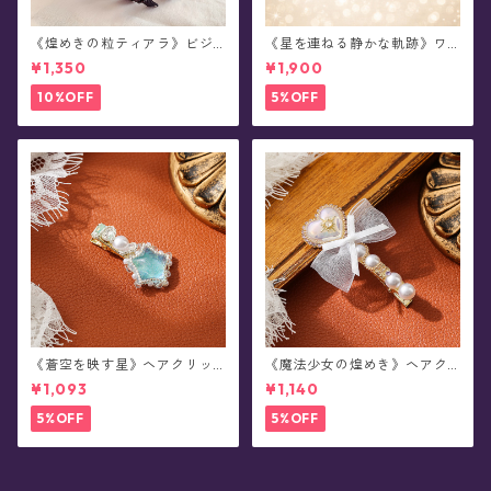
《煌めきの粒ティアラ》ビジ
《星を連ねる静かな軌跡》ワ
ュー・カチューシャ(全8色)
イヤーカチューシャ(全2色)
¥1,350
¥1,900
10%OFF
5%OFF
《蒼空を映す星》ヘアクリッ
《魔法少女の煌めき》ヘアク
プ/パール・ビジュー
リップ/パール・ビジュー・ハ
¥1,093
¥1,140
ート・リボン
5%OFF
5%OFF