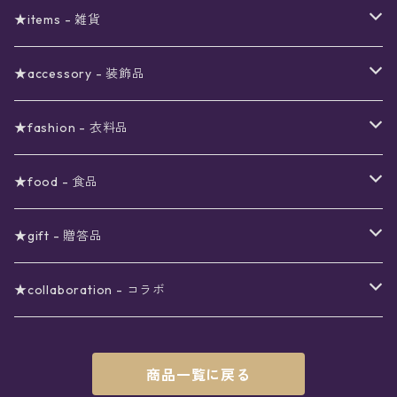
予約限定SALE
〜2000円
星の市福袋
12星座ギフトセット
★items - 雑貨
ブラックフライデーSALE
〜3000円
ステーショナリー
★accessory - 装飾品
viola*(姉妹ブランド)SALE
ギフトボックス
〜4000円
メイクアップ
ピアス
★fashion - 衣料品
ノート
ネイルカラー
星
〜5000円
ポーチ
イヤリング
ワンピース
★food - 食品
シール
アロマスプレー
月
夜空の星月
星
スター
〜6000円
扇子(うちわ)
ネックレス
トップス
珈琲
★gift - 贈答品
レター
花
月
フラワー
星
ブラウス
〜7000円
インテリア
チョーカー
ボトムス
紅茶
ラッピング用オプション
★collaboration - コラボ
スタンプ
雫
花
レース
月
シャツ
クッション
星
スカート
〜8000円
バス用品
リング
ソックス
緑茶
クリスマスギフト
星喫茶キピア
商品一覧に戻る
カード
果実
動物
リボン
太陽
セーター
タオル
月
パンツ
星
レックウォーマー