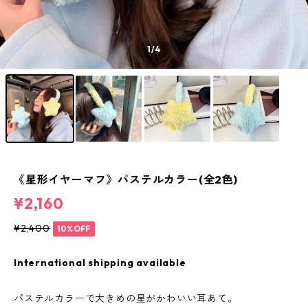
1
/4
《星形イヤーマフ》パステルカラー(全2色)
¥2,160
¥2,400
10%OFF
International shipping available
パステルカラーで大きめの星がかわいい耳あて。