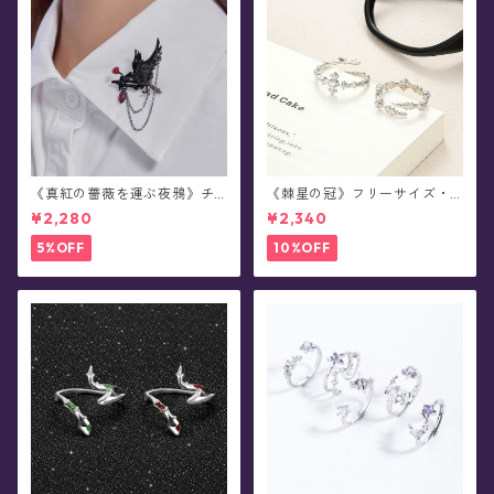
《真紅の薔薇を運ぶ夜鴉》チ
《棘星の冠》フリーサイズ・
ェーンブローチ/襟ブローチ
ペアデザイン・リング(全2種)
¥2,280
¥2,340
5%OFF
10%OFF