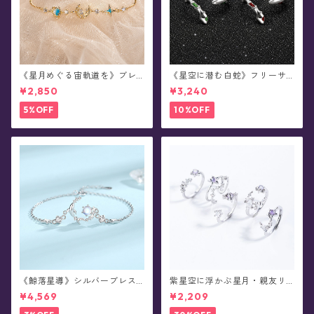
《星月めぐる宙軌道を》ブレ
《星空に潜む白蛇》フリーサ
スレット
イズ・リング
¥2,850
¥3,240
5%OFF
10%OFF
《鯨落星導》シルバーブレス
紫星空に浮かぶ星月・親友リ
レット
ング
¥4,569
¥2,209