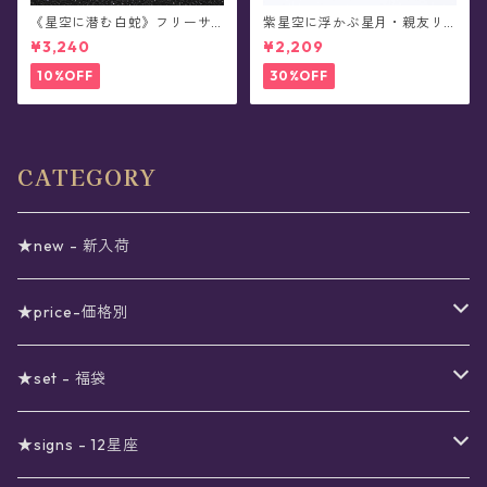
《星空に潜む白蛇》フリーサ
紫星空に浮かぶ星月・親友リ
イズ・リング
ング
¥3,240
¥2,209
10%OFF
30%OFF
CATEGORY
★new - 新入荷
★price-価格別
セール
★set - 福袋
真夜中のSALE
〜1000円
12星座福袋
★signs - 12星座