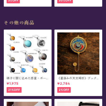
3%OFF
30%OFF
その他の商品
硝子に閉じ込めた惑星・ボー
《星詠みの天文時計》ブック
ルチェーンネックレス
マーカー(全3種)
¥1,975
¥2,784
21%OFF
2%OFF