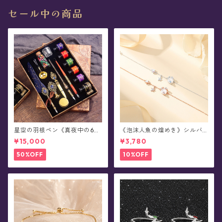
セール中の商品
星空の羽根ペン《真夜中の6彩
《泡沫人魚の煌めき》シルバ
星魔法団》ガラスペン・イン
ーブレスレット
¥15,000
¥3,780
クセット(シーリングスタンプ
付き/全8色)0011
50%OFF
10%OFF