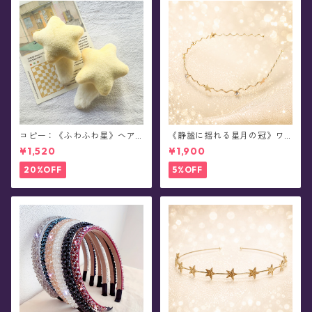
コピー：《ふわふわ星》ヘア
《静謐に揺れる星月の冠》ワ
クリップ
イヤーカチューシャ(全2種)
¥1,520
¥1,900
20%OFF
5%OFF