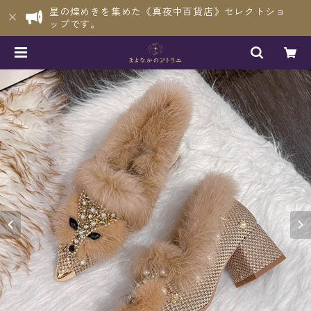
星の煌めきを集めた《真夜中百貨店》セレクトショ
ップです。