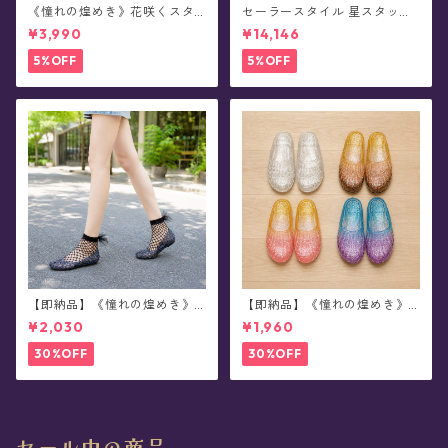
《憧れの煌めき》花咲くスタ
セーラースタイル 星スタッズ
ージェリージュエル・サンダ
ブーツ(全3色)
¥3,990
¥14,146
ル(全3色)
5%OFF
5%OFF
【即納品】《憧れの煌めき》
【即納品】《憧れの煌めき》
スタージェリージュエル・シ
スタージェリージュエル・ス
¥2,030
¥1,960
ューズ(全6色)
リッポン・シューズ(全4色)
30%OFF
30%OFF
セール中の商品