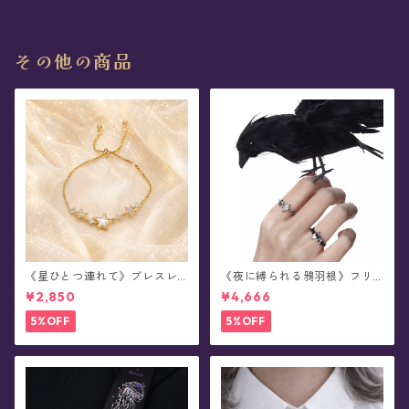
その他の商品
《星ひとつ連れて》ブレスレ
《夜に縛られる鴉羽根》フリ
ット
ーサイズ・リング
¥2,850
¥4,666
5%OFF
5%OFF