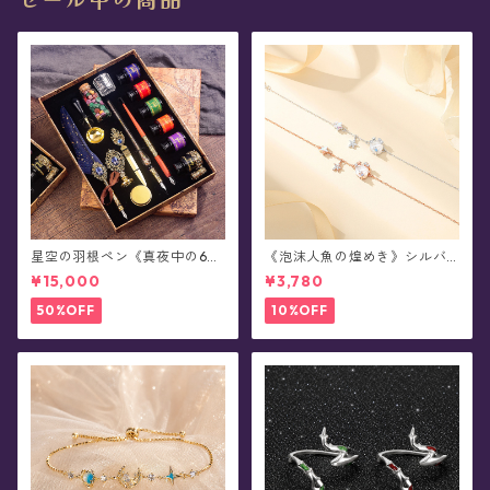
星空の羽根ペン《真夜中の6彩
《泡沫人魚の煌めき》シルバ
星魔法団》ガラスペン・イン
ーブレスレット
¥15,000
¥3,780
クセット(シーリングスタンプ
付き/全8色)0011
50%OFF
10%OFF