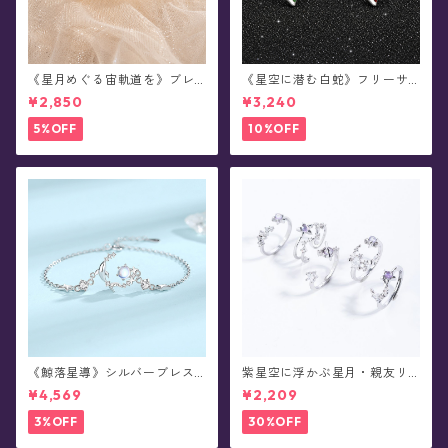
《星月めぐる宙軌道を》ブレ
《星空に潜む白蛇》フリーサ
スレット
イズ・リング
¥2,850
¥3,240
5%OFF
10%OFF
《鯨落星導》シルバーブレス
紫星空に浮かぶ星月・親友リ
レット
ング
¥4,569
¥2,209
3%OFF
30%OFF