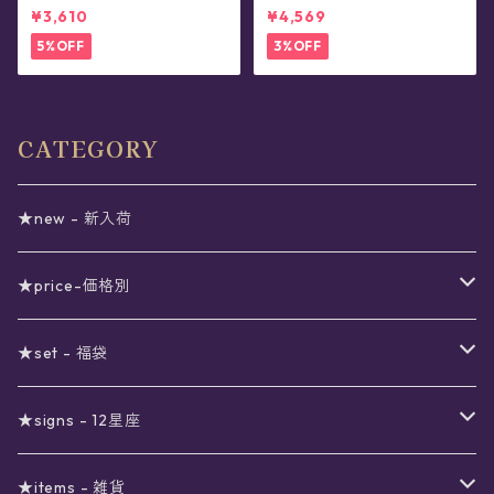
(全2色)
レット
¥3,610
¥4,569
5%OFF
3%OFF
CATEGORY
★new - 新入荷
★price-価格別
セール
★set - 福袋
真夜中のSALE
〜1000円
12星座福袋
★signs - 12星座
予約限定SALE
〜2000円
星の市福袋
12星座ギフトセット
★items - 雑貨