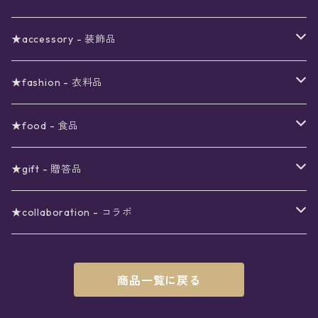
ブラックフライデーSALE
〜3000円
ステーショナリー
★accessory - 装飾品
viola*(姉妹ブランド)SALE
ギフトボックス
〜4000円
メイクアップ
ピアス
★fashion - 衣料品
ノート
ネイルカラー
星
〜5000円
ポーチ
イヤリング
ワンピース
★food - 食品
シール
アロマスプレー
月
夜空の星月
星
スター
〜6000円
扇子(うちわ)
ネックレス
トップス
珈琲
★gift - 贈答品
レター
花
月
フラワー
星
ブラウス
〜7000円
インテリア
チョーカー
ボトムス
紅茶
ラッピング用オプション
★collaboration - コラボ
スタンプ
雫
花
レース
月
シャツ
クッション
星
スカート
〜8000円
バス用品
リング
ソックス
緑茶
クリスマスギフト
星喫茶キピア
商品一覧に戻る
カード
果実
動物
リボン
太陽
セーター
タオル
月
パンツ
星
レックウォーマー
〜9000円
マスク
ブレスレット
バッグ
星菓子
バレンタインギフト
Stellatium(姉妹店委託)