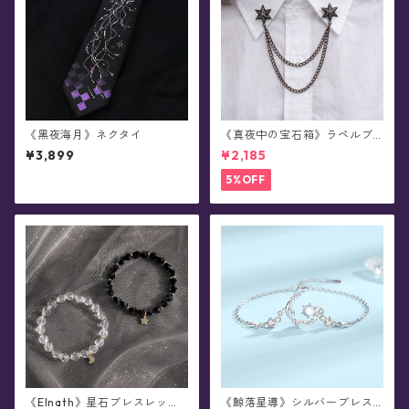
《黑夜海月》ネクタイ
《真夜中の宝石箱》ラペルブ
ローチ(襟ブローチ)/チェーン
¥3,899
¥2,185
付きタックピン(全78種)
5%OFF
《Elnath》星石ブレスレット
《鯨落星導》シルバーブレス