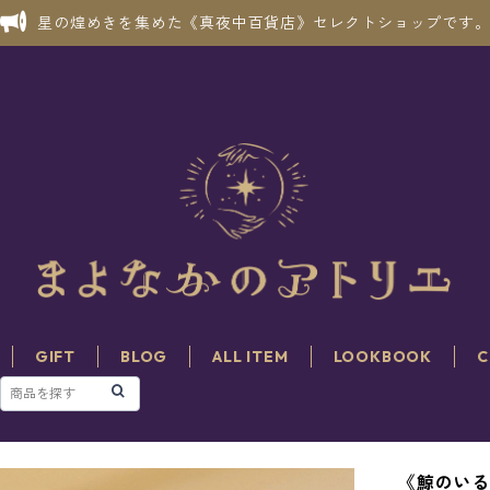
星の煌めきを集めた《真夜中百貨店》セレクトショップです
GIFT
BLOG
ALL ITEM
LOOKBOOK
C
《鯨のいる