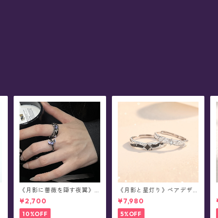
《月影に薔薇を隠す夜翼》
《月影と星灯り》ペアデザ
フリーサイズ・ペアデザイ
イン・シルバーリング
¥2,700
¥7,980
ン・リング(全2種)
10%OFF
5%OFF