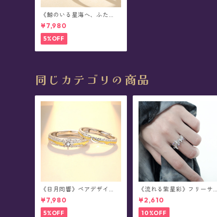
《鯨のいる星海へ、ふた
り。》 ペアデザイン・シル
¥7,980
バーリング
5%OFF
同じカテゴリの商品
《日月同響》ペアデザイ
《流れる紫星彩》フリーサ
ン・シルバーリング
イズ・リング
¥7,980
¥2,610
5%OFF
10%OFF