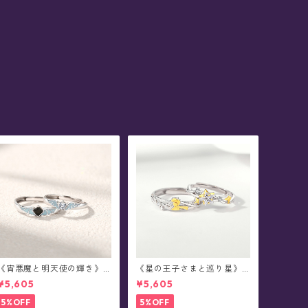
《宵悪魔と明天使の輝き》
《星の王子さまと巡り星》T
ペアデザイン・蓄光シルバ
he Little Prince ペアデザイ
¥5,605
¥5,605
ーリング(全2種)
ン・シルバーリング(全2種)
5%OFF
5%OFF