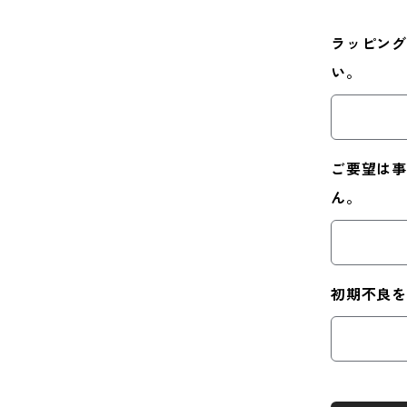
ラッピング
い。
ご要望は事
ん。
初期不良を