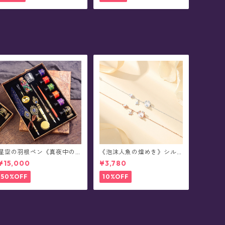
星空の羽根ペン《真夜中の6
《泡沫人魚の煌めき》シル
彩星魔法団》ガラスペン・
バーブレスレット
¥15,000
¥3,780
インクセット(シーリングス
タンプ付き/全8色)0011
50%OFF
10%OFF