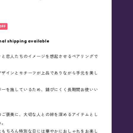
OFF
nal shipping available
きと恋人たちのイメージを想起させるペアリングで
デザインとモチーフが上品でありながら手元を美し
。
バーを施しているため、錆びにくく長期間お使いい
。
のご褒美に、大切な人との絆を深めるアイテムとし
め。
はもちろん特別な日には華やかにおしゃれをお楽し