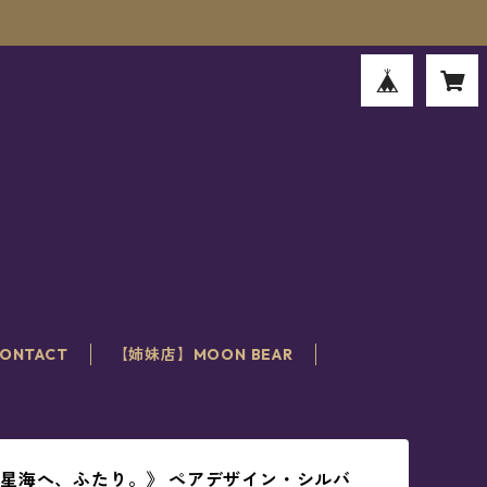
。
ONTACT
【姉妹店】MOON BEAR
星海へ、ふたり。》 ペアデザイン・シルバ