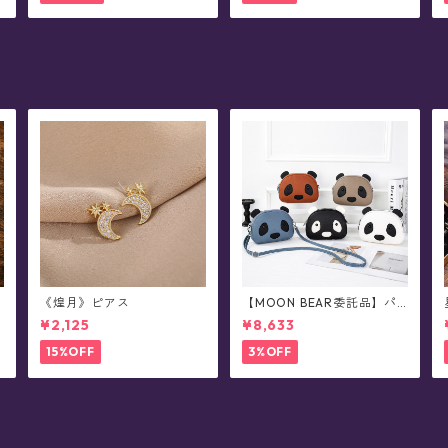
《煌月》ピアス
【MOON BEAR委託品】パ
ンダさん・レザーショルダ
¥2,125
¥8,633
ーバッグ/ポシェット
15%OFF
3%OFF