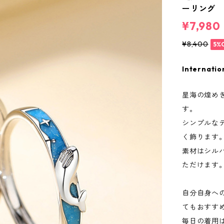
ーリング
¥7,980
¥8,400
5%
Internatio
星海の煌め
す。
シンプルな
く飾ります
素材はシル
ただけます
自分自身へ
てもおすす
毎日の着用