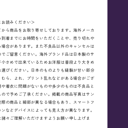
5
にお読みください＞
てから商品をお取り寄せしております。海外メーカ
め到着までにお時間をいただくことや、売り切れや
る場合があります。また不良品以外のキャンセルは
のでご留意ください。海外ブランド品は日本製のサ
干小さめで出来ているためお洋服は普段より大きめ
お選びください。日本のものよりも縫製が甘い部分
、むら、よれ、プリント乱れなどがある場合がござ
用や着衣に問題がないものや多少のものは不良品と
んので予めご了承ください。掲載の商品写真はサン
実際の商品と細部が異なる場合もあり、スマートフ
コンなどデバイスによっても見え方が異なります。
は諸々ご理解いただけますようお願い申し上げま