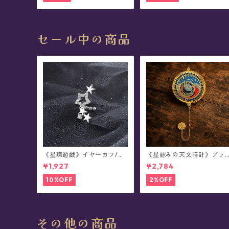
セール中の商品
《星環遊戯》イヤーカフ/イ
《星詠みの天文時計》ブッ
ヤークリップ/イヤリング(片
クマーカー(全3種)
¥1,927
¥2,784
耳用)
10%OFF
2%OFF
その他の商品