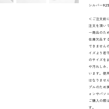
シルバー92
＜ご注文前
注文を頂い
ー商品のた
在庫欠品す
できません
イズより若
のサイズを
や汚れしみ
います。使
はなりませ
プルのため
ォンやパソ
ご購入の際
す。