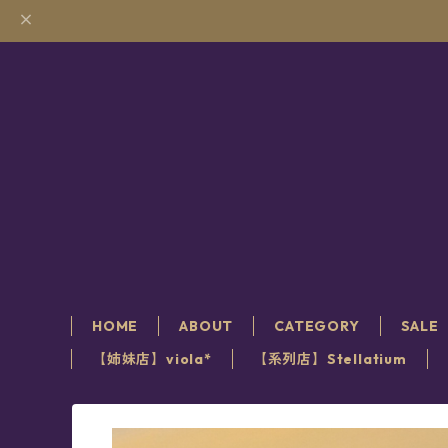
HOME
ABOUT
CATEGORY
SALE
【姉妹店】viola*
【系列店】Stellatium