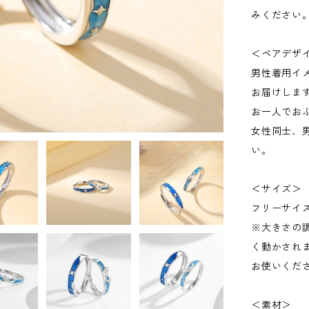
みください
＜ペアデザ
男性着用イ
お届けしま
お一人でお
女性同士、
い。
＜サイズ＞
フリーサイ
※大きさの
く動かされ
お使いくだ
＜素材＞