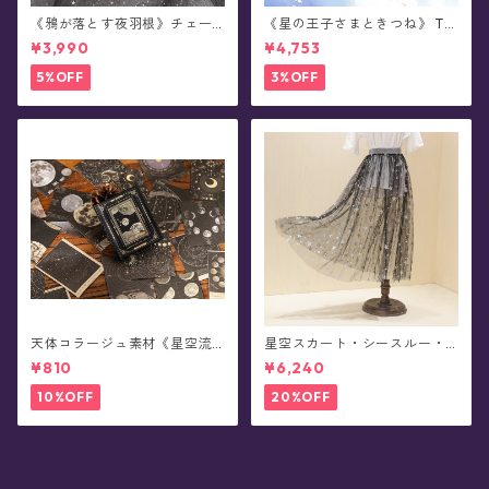
《鴉が落とす夜羽根》チェー
《星の王子さまときつね》 Th
ンブローチ/襟ブローチ
e Little Prince 星と結ぶ絆 シ
¥3,990
¥4,753
ルバーピアス/イヤリング
5%OFF
3%OFF
天体コラージュ素材《星空流
星空スカート・シースルー・
光》豆本型ペーパー(60枚入)
チュール - Alpheratz(全3色x
¥810
¥6,240
3種)
10%OFF
20%OFF