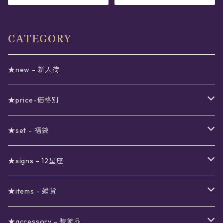
CATEGORY
★new - 新入荷
★price-価格別
セール
★set - 福袋
真夜中のSALE
〜1000円
12星座福袋
★signs - 12星座
予約限定SALE
〜2000円
星の市福袋
12星座ギフトセット
★items - 雑貨
ブラックフライデーSALE
〜3000円
ステーショナリー
★accessory - 装飾品