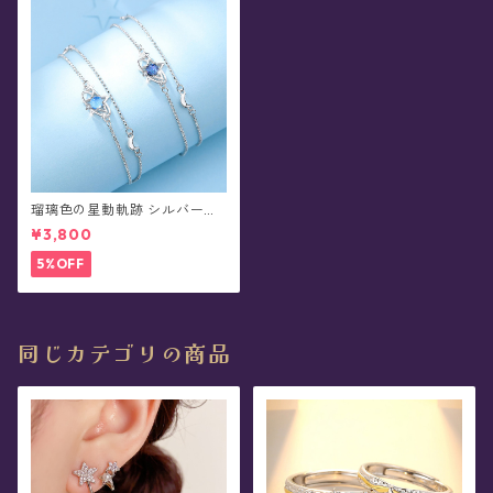
瑠璃色の星動軌跡 シルバーブ
レスレット(全2色)
¥3,800
5%OFF
同じカテゴリの商品