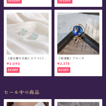
10%OFF
10%OFF
《宙氷菓の公転》ピアス/イヤ
《地球儀》ブローチ
リング
¥2,090
¥2,375
5%OFF
5%OFF
セール中の商品