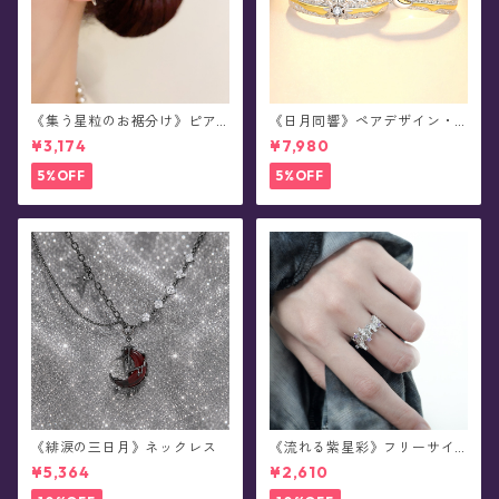
《集う星粒のお裾分け》ピア
《日月同響》ペアデザイン・
ス
シルバーリング
¥3,174
¥7,980
5%OFF
5%OFF
《緋涙の三日月》ネックレス
《流れる紫星彩》フリーサイ
ズ・リング
¥5,364
¥2,610