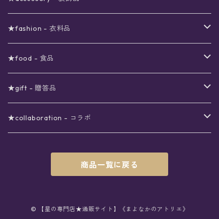
viola*(姉妹ブランド)SALE
ギフトボックス
〜4000円
メイクアップ
ピアス
★fashion - 衣料品
ノート
ネイルカラー
星
〜5000円
ポーチ
イヤリング
ワンピース
★food - 食品
シール
アロマスプレー
月
夜空の星月
星
スター
〜6000円
扇子(うちわ)
ネックレス
トップス
珈琲
★gift - 贈答品
レター
花
月
フラワー
星
ブラウス
〜7000円
インテリア
チョーカー
ボトムス
紅茶
ラッピング用オプション
★collaboration - コラボ
スタンプ
雫
花
レース
月
シャツ
クッション
星
スカート
〜8000円
バス用品
リング
ソックス
緑茶
クリスマスギフト
星喫茶キピア
商品一覧に戻る
カード
果実
動物
リボン
太陽
セーター
タオル
月
パンツ
星
レックウォーマー
〜9000円
マスク
ブレスレット
バッグ
星菓子
バレンタインギフト
Stellatium(姉妹店委託)
インク
雲
鳥
スクール
天体
プルオーバー
タペストリー
月
タイツ
星
ショルダー
prologue passage
JUNK FOOD OPERA
〜10000円
キッチン
ブローチ
ハット
パスタ
母の日ギフト
MOON BEAR(姉妹店委託)
© 【星の専門店★通販サイト】《まよなかのアトリエ》