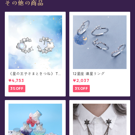
その他の商品
《星の王子さまときつね》 Th
12星座 連星リング
e Little Prince 星と結ぶ絆 シ
¥4,753
¥2,037
ルバーピアス/イヤリング
3%OFF
3%OFF