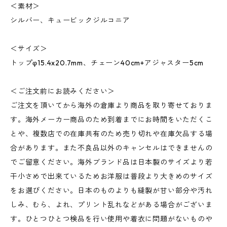
＜素材＞
シルバー、キュービックジルコニア
＜サイズ＞
トップφ15.4x20.7mm、チェーン40cm+アジャスター5cm
＜ご注文前にお読みください＞
ご注文を頂いてから海外の倉庫より商品を取り寄せておりま
す。海外メーカー商品のため到着までにお時間をいただくこ
とや、複数店での在庫共有のため売り切れや在庫欠品する場
合があります。また不良品以外のキャンセルはできませんの
でご留意ください。海外ブランド品は日本製のサイズより若
干小さめで出来ているためお洋服は普段より大きめのサイズ
をお選びください。日本のものよりも縫製が甘い部分や汚れ
しみ、むら、よれ、プリント乱れなどがある場合がございま
す。ひとつひとつ検品を行い使用や着衣に問題がないものや