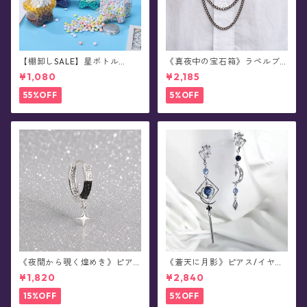
【棚卸しSALE】星ボトル
《真夜中の宝石箱》ラペルブ
(小)・シーリングスタンプ用✴︎
ローチ(襟ブローチ)/チェーン
¥1,080
¥2,185
星粒ワックス《真夜中に閉じ
付きタックピン(全78種)
込めた星彩》星ボトルセット
55%OFF
5%OFF
《夜間から覗く煌めき》ピア
《蒼天に月影》ピアス/イヤリ
ス(片耳用)
ング
¥1,820
¥2,840
15%OFF
5%OFF