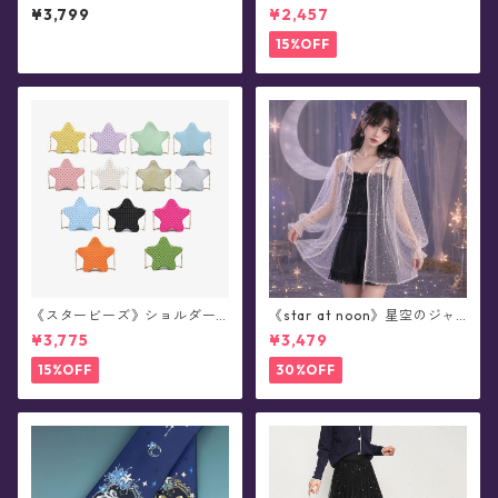
ふわふわミトン/手袋(全2色)
¥3,799
¥2,457
15%OFF
《スタービーズ》ショルダー
《star at noon》星空のジャ
バッグ(全13色)
ンパー ラメ・シアー・フーデ
¥3,775
¥3,479
ィ(全2色)
15%OFF
30%OFF