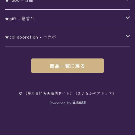
〜5000円
ポーチ
イヤリング
ワンピース
★food - 食品
シール
アロマスプレー
月
夜空の星月
星
スター
〜6000円
扇子(うちわ)
ネックレス
トップス
珈琲
★gift - 贈答品
レター
花
月
フラワー
星
ブラウス
〜7000円
インテリア
チョーカー
ボトムス
紅茶
ラッピング用オプション
★collaboration - コラボ
スタンプ
雫
花
レース
月
シャツ
クッション
星
スカート
〜8000円
バス用品
リング
ソックス
緑茶
クリスマスギフト
星喫茶キピア
商品一覧に戻る
カード
果実
動物
リボン
太陽
セーター
タオル
月
パンツ
星
レックウォーマー
〜9000円
マスク
ブレスレット
バッグ
星菓子
バレンタインギフト
Stellatium(姉妹店委託)
インク
雲
鳥
スクール
天体
プルオーバー
タペストリー
月
タイツ
星
ショルダー
prologue passage
JUNK FOOD OPERA
〜10000円
キッチン
ブローチ
ハット
パスタ
母の日ギフト
MOON BEAR(姉妹店委託)
© 【星の専門店★通販サイト】《まよなかのアトリエ》
ペン
リボン
Powered by
雫
ロリィタ
宇宙
Tシャツ
収納ケース
太陽
ニーハイソックス
月
リュック
ラスク
ノーコピーライトガール
マグカップ
星
ニット
ぬいぐるみ
10001円〜
キーホルダー
時計
シューズ
焼き菓子
ホワイトデーギフト
viola*(姉妹店委託)
消しゴム
ハート
雲
ユニコーン
星座
スウェット
時計
煌めき
ハイソックス
太陽
トート
パン
サーモタンブラー
月
ベレー
バッグ
ストラップ
懐中時計
サンダル
クッキー/サブレ
ワンピース
ケース
ピンブローチ
ネクタイ
新星生活応援
Lady,Twinkle☆