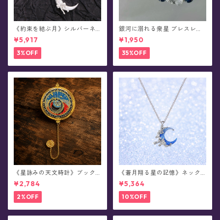
《約束を結ぶ月》シルバーネ
銀河に溺れる衆星 ブレスレッ
ックレス
ト(全5色)
¥5,917
¥1,950
3%OFF
35%OFF
《星詠みの天文時計》ブック
《蒼月翔る星の記憶》ネック
マーカー(全3種)
レス
¥2,784
¥5,364
2%OFF
10%OFF