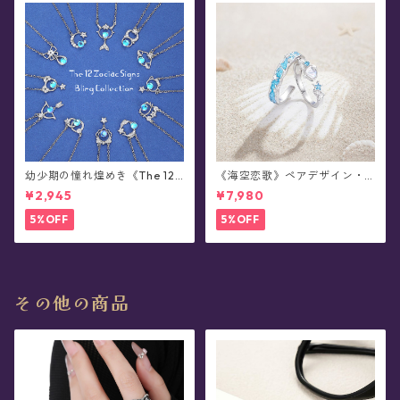
幼少期の憧れ煌めき《The 12
《海空恋歌》ペアデザイン・
Zodiac Signs Bling Collectio
シルバーリング
¥2,945
¥7,980
n》12星座ネックレス(星缶/宝
石缶入り)
5%OFF
5%OFF
その他の商品