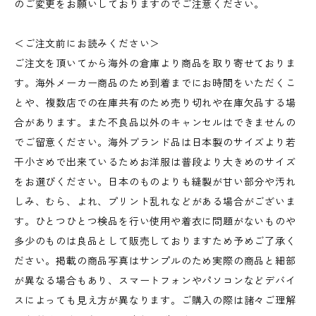
のご変更をお願いしておりますのでご注意ください。
＜ご注文前にお読みください＞
ご注文を頂いてから海外の倉庫より商品を取り寄せておりま
す。海外メーカー商品のため到着までにお時間をいただくこ
とや、複数店での在庫共有のため売り切れや在庫欠品する場
合があります。また不良品以外のキャンセルはできませんの
でご留意ください。海外ブランド品は日本製のサイズより若
干小さめで出来ているためお洋服は普段より大きめのサイズ
をお選びください。日本のものよりも縫製が甘い部分や汚れ
しみ、むら、よれ、プリント乱れなどがある場合がございま
す。ひとつひとつ検品を行い使用や着衣に問題がないものや
多少のものは良品として販売しておりますため予めご了承く
ださい。掲載の商品写真はサンプルのため実際の商品と細部
が異なる場合もあり、スマートフォンやパソコンなどデバイ
スによっても見え方が異なります。ご購入の際は諸々ご理解