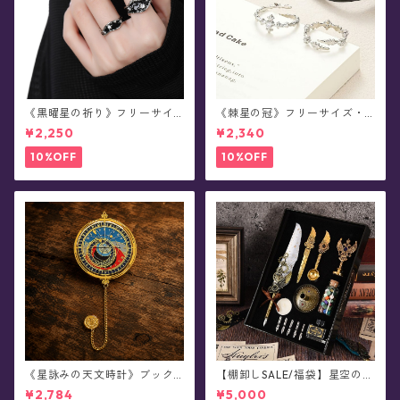
《黒曜星の祈り》フリーサイ
《棘星の冠》フリーサイズ・
ズ・リング(全2種)
ペアデザイン・リング(全2種)
¥2,250
¥2,340
10%OFF
10%OFF
《星詠みの天文時計》ブック
【棚卸しSALE/福袋】星空の羽
マーカー(全3種)
根ペン・ランダム《BLIND ST
¥2,784
¥5,000