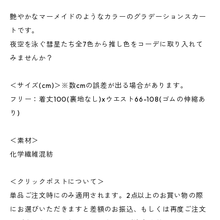
艶やかなマーメイドのようなカラーのグラデーションスカー
トです。
夜空を泳ぐ彗星たち全7色から推し色をコーデに取り入れて
みませんか？
＜サイズ(cm)＞※数cmの誤差が出る場合があります。
フリー：着丈100(裏地なし)xウエスト66-108(ゴムの伸縮あ
り)
＜素材＞
化学繊維混紡
＜クリックポストについて＞
単品ご注文時にのみ適用されます。2点以上のお買い物の際
にお選びいただきますと差額のお振込、もしくは再度ご注文