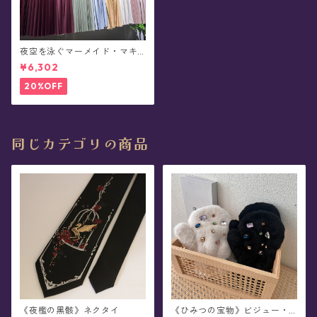
夜空を泳ぐマーメイド・マキ
シ丈ロングスカート・レトロ
¥6,302
カラー・グラデーション プリ
ーツ - Fomalhaut(全11色)
20%OFF
同じカテゴリの商品
《夜檻の黑骸》ネクタイ
《ひみつの宝物》ビジュー・