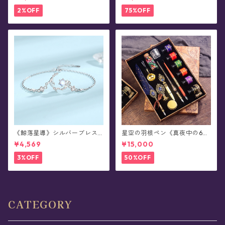
AR》
2%OFF
75%OFF
《鯨落星導》シルバーブレス
星空の羽根ペン《真夜中の6彩
レット
星魔法団》ガラスペン・イン
¥4,569
¥15,000
クセット(シーリングスタンプ
付き/全8色)0011
3%OFF
50%OFF
CATEGORY