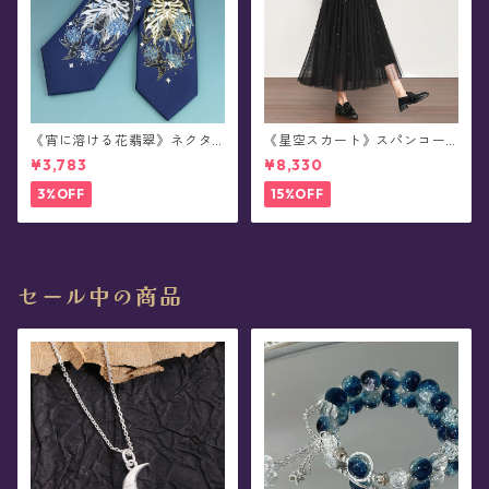
《宵に溶ける花翡翠》ネクタ
《星空スカート》スパンコー
イ
ル・チュール ・フレア- Caud
¥3,783
¥8,330
a Piscis(全3色)
3%OFF
15%OFF
セール中の商品