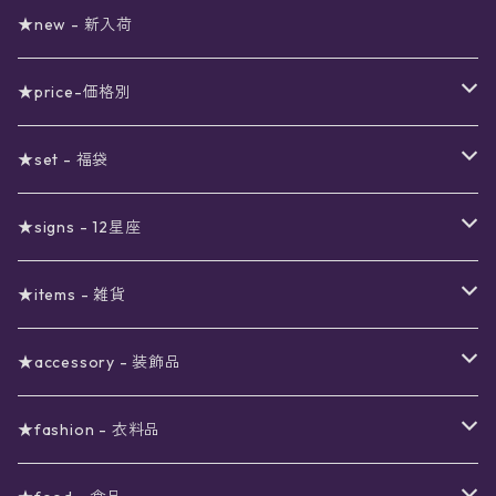
★new - 新入荷
★price-価格別
セール
★set - 福袋
真夜中のSALE
〜1000円
12星座福袋
★signs - 12星座
予約限定SALE
〜2000円
星の市福袋
12星座ギフトセット
★items - 雑貨
ブラックフライデーSALE
〜3000円
ステーショナリー
★accessory - 装飾品
viola*(姉妹ブランド)SALE
ギフトボックス
〜4000円
メイクアップ
ピアス
★fashion - 衣料品
ノート
ネイルカラー
星