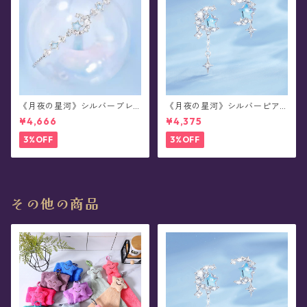
《月夜の星河》シルバーブレ
《月夜の星河》シルバーピア
スレット
ス/イヤリング
¥4,666
¥4,375
3%OFF
3%OFF
その他の商品