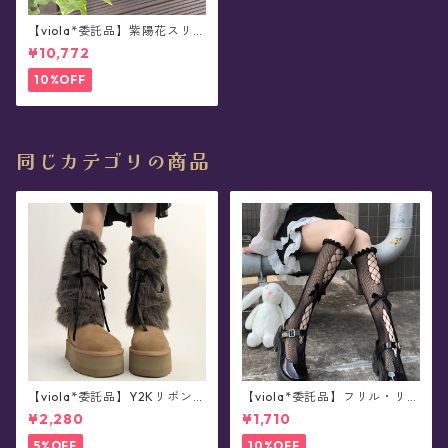
【viola*委託品】紫陽花スリッ
ポン
¥10,772
10%OFF
同じカテゴリの商品
【viola*委託品】Y2Kリボン・
【viola*委託品】フリル・リボ
レッグウォーマー(全4色)
ンつき・網タイツ/ソックス(全
¥2,280
¥1,710
2色)
5%OFF
10%OFF