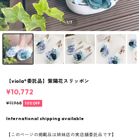
1
/7
【viola*委託品】紫陽花スリッポン
¥10,772
¥11,968
10%OFF
International shipping available
【このページの掲載品は姉妹店の実店舗委託品です】