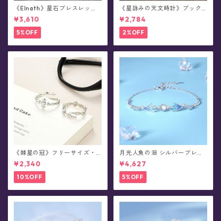
《Elnath》星石ブレスレット
《星詠みの天文時計》ブック
(全2色)
マーカー(全3種)
¥3,610
¥2,784
5%OFF
2%OFF
《棘星の冠》フリーサイズ・
月光人魚の泪 シルバーブレス
ペアデザイン・リング(全2種)
レット
¥2,340
¥4,627
10%OFF
5%OFF