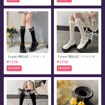
【viola*委託品】フリル・リボ
【viola*委託品】フリルつき・
ンつき・シアー切り替え・ソ
レース柄ソックス(全3色)
¥1,710
¥1,710
ックス(全2色)
10%OFF
10%OFF