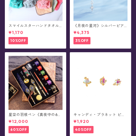
スマイルスターハンドタオル
《月夜の星河》シルバーピア
(全10色)
ス/イヤリング
¥1,170
¥4,375
10%OFF
3%OFF
星空の羽根ペン《真夜中の6彩
キャンディ・プラネット ピア
星魔法団》ガラスペン・イン
ス
¥12,000
¥1,920
クセット(シーリングスタンプ
付き/全8色)0011
60%OFF
40%OFF