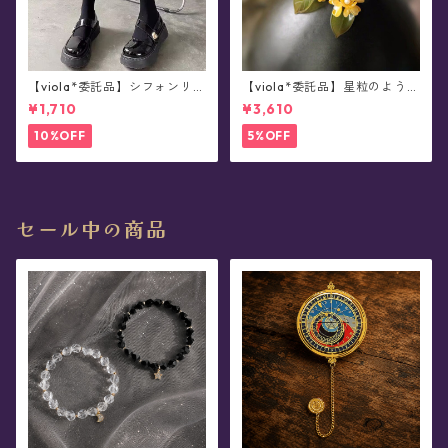
【viola*委託品】シフォンリボ
【viola*委託品】星粒のような
ンつきソックス(全2色)
金木犀、ひと摘み。・ピアス/
¥1,710
¥3,610
イヤリング
10%OFF
5%OFF
セール中の商品