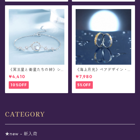
《冥王星と衛星たちの絆》シ
《海上月光》ペアデザイン・
ルバーブレスレット
シルバーリング
¥4,410
¥7,980
10%OFF
5%OFF
CATEGORY
★new - 新入荷