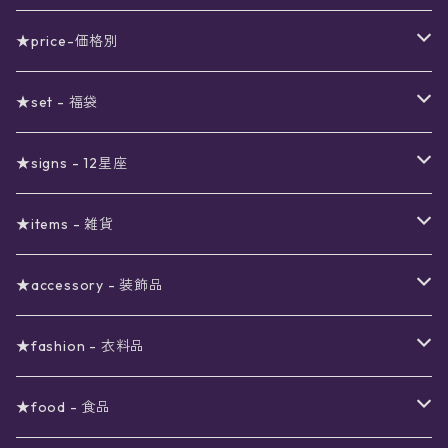
★price-価格別
セール
★set - 福袋
真夜中のSALE
〜1000円
12星座福袋
★signs - 12星座
予約限定SALE
〜2000円
星の市福袋
12星座ギフトセット
★items - 雑貨
ブラックフライデーSALE
〜3000円
ステーショナリー
★accessory - 装飾品
viola*(姉妹ブランド)SALE
ギフトボックス
〜4000円
メイクアップ
ピアス
★fashion - 衣料品
ノート
ネイルカラー
星
〜5000円
ポーチ
イヤリング
ワンピース
★food - 食品