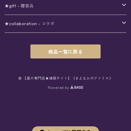
シール
アロマスプレー
月
夜空の星月
星
スター
〜6000円
扇子(うちわ)
ネックレス
トップス
珈琲
★gift - 贈答品
レター
花
月
フラワー
星
ブラウス
〜7000円
インテリア
チョーカー
ボトムス
紅茶
ラッピング用オプション
★collaboration - コラボ
スタンプ
雫
花
レース
月
シャツ
クッション
星
スカート
〜8000円
バス用品
リング
ソックス
緑茶
クリスマスギフト
星喫茶キピア
商品一覧に戻る
カード
果実
動物
リボン
太陽
セーター
タオル
月
パンツ
星
レックウォーマー
〜9000円
マスク
ブレスレット
バッグ
星菓子
バレンタインギフト
Stellatium(姉妹店委託)
インク
雲
鳥
スクール
天体
プルオーバー
タペストリー
月
タイツ
星
ショルダー
prologue passage
JUNK FOOD OPERA
〜10000円
キッチン
ブローチ
ハット
パスタ
母の日ギフト
MOON BEAR(姉妹店委託)
© 【星の専門店★通販サイト】《まよなかのアトリエ》
ペン
リボン
Powered by
雫
ロリィタ
宇宙
Tシャツ
収納ケース
太陽
ニーハイソックス
月
リュック
ラスク
ノーコピーライトガール
マグカップ
星
ニット
ぬいぐるみ
10001円〜
キーホルダー
時計
シューズ
焼き菓子
ホワイトデーギフト
viola*(姉妹店委託)
消しゴム
ハート
雲
ユニコーン
星座
スウェット
時計
煌めき
ハイソックス
太陽
トート
パン
サーモタンブラー
月
ベレー
バッグ
ストラップ
懐中時計
サンダル
クッキー/サブレ
ワンピース
ケース
ピンブローチ
ネクタイ
新星生活応援
Lady,Twinkle☆
ボールペン
くま
リボン
クラゲ
銀河
パーカー
マット
宇宙
クルーソックス
星座
ハンド
チョコレート
キャンドル
花
キャップ
バッグチャーム
腕時計
パンプス
フィナンシェ
アクセサリー
缶
ネクタイ
本
バッグチャーム
セットアップ
父の日ギフト
クリエイター