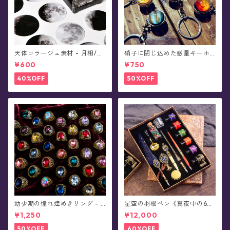
天体コラージュ素材 - 月相/フ
硝子に閉じ込めた惑星キーホ
レークシール(45枚入)
ルダー
¥600
¥750
40%OFF
50%OFF
幼少期の憧れ煌めきリング - S
星空の羽根ペン《真夜中の6彩
irius★真夜中の星まつり★
星魔法団》ガラスペン・イン
¥1,250
¥12,000
クセット(シーリングスタンプ
付き/全8色)0011
50%OFF
60%OFF