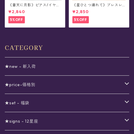
《蒼天に月影》ピアス/イヤリ
《星ひとつ連れて》ブレスレ
ング
ット
¥2,840
¥2,850
5%OFF
5%OFF
CATEGORY
★new - 新入荷
★price-価格別
セール
★set - 福袋
真夜中のSALE
〜1000円
12星座福袋
★signs - 12星座