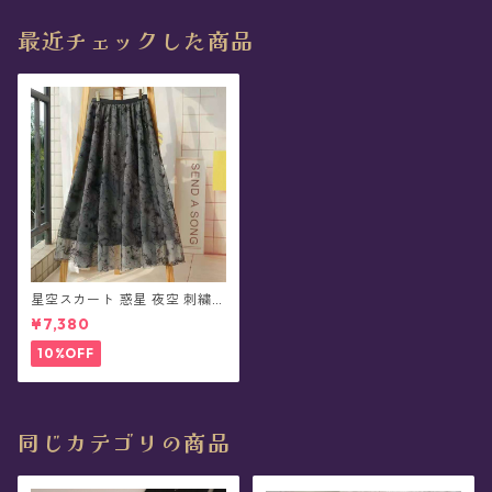
最近チェックした商品
星空スカート 惑星 夜空 刺繍
チュール - Musica(全2色)
¥7,380
10%OFF
同じカテゴリの商品