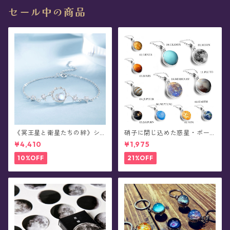
セール中の商品
《冥王星と衛星たちの絆》シ
硝子に閉じ込めた惑星・ボー
ルバーブレスレット
ルチェーンネックレス
¥4,410
¥1,975
10%OFF
21%OFF