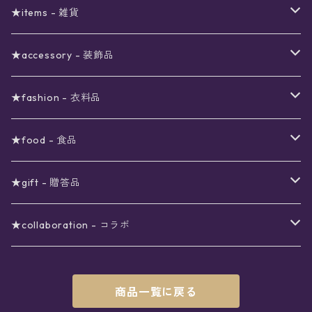
予約限定SALE
〜2000円
星の市福袋
12星座ギフトセット
★items - 雑貨
ブラックフライデーSALE
〜3000円
ステーショナリー
★accessory - 装飾品
viola*(姉妹ブランド)SALE
ギフトボックス
〜4000円
メイクアップ
ピアス
★fashion - 衣料品
ノート
ネイルカラー
星
〜5000円
ポーチ
イヤリング
ワンピース
★food - 食品
シール
アロマスプレー
月
夜空の星月
星
スター
〜6000円
扇子(うちわ)
ネックレス
トップス
珈琲
★gift - 贈答品
レター
花
月
フラワー
星
ブラウス
〜7000円
インテリア
チョーカー
ボトムス
紅茶
ラッピング用オプション
★collaboration - コラボ
スタンプ
雫
花
レース
月
シャツ
クッション
星
スカート
〜8000円
バス用品
リング
ソックス
緑茶
クリスマスギフト
星喫茶キピア
商品一覧に戻る
カード
果実
動物
リボン
太陽
セーター
タオル
月
パンツ
星
レックウォーマー
〜9000円
マスク
ブレスレット
バッグ
星菓子
バレンタインギフト
Stellatium(姉妹店委託)