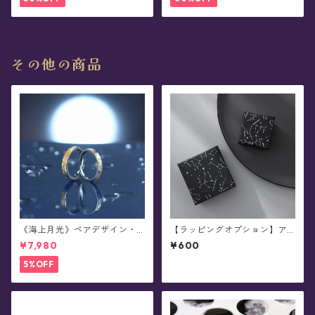
その他の商品
《海上月光》ペアデザイン・
【ラッピングオプション】ア
シルバーリング
クセサリー用ギフトボックス
¥7,980
¥600
※単品購入不可
5%OFF