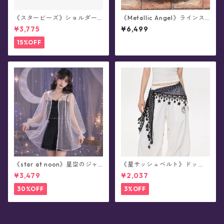
《スタービーズ》ショルダー
《Metallic Angel》ラインス
バッグ(全13色)
トーン付き・つけ襟(全3色)
¥3,775
¥6,499
15%OFF
《star at noon》星空のジャ
《星サッシュベルト》ドッ
ンパー ラメ・シアー・フーデ
ト・レース・ヒップスカーフ
¥3,479
¥2,037
ィ(全2色)
(全2色)
30%OFF
3%OFF