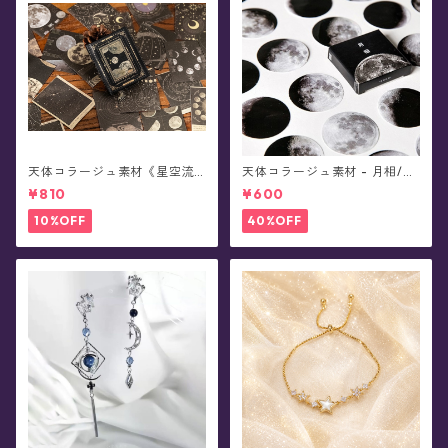
天体コラージュ素材《星空流
天体コラージュ素材 - 月相/フ
光》豆本型ペーパー(60枚入)
レークシール(45枚入)
¥810
¥600
10%OFF
40%OFF