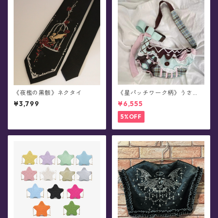
《夜檻の黑骸》ネクタイ
《星パッチワーク柄》うさ
耳・チョコミント・ショルダ
¥3,799
¥6,555
ーバッグ
5%OFF