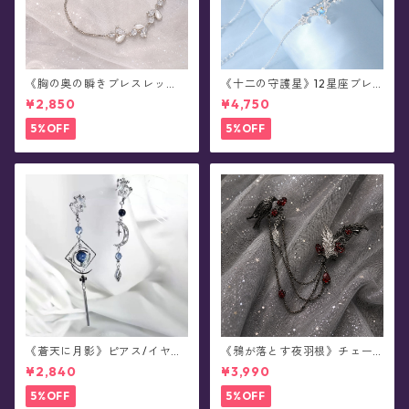
《胸の奥の瞬きブレスレッ
《十二の守護星》12星座ブレ
ト》ブレスレット(全2色)
スレット
¥2,850
¥4,750
5%OFF
5%OFF
《蒼天に月影》ピアス/イヤリ
《鴉が落とす夜羽根》チェー
ング
ンブローチ/襟ブローチ
¥2,840
¥3,990
5%OFF
5%OFF