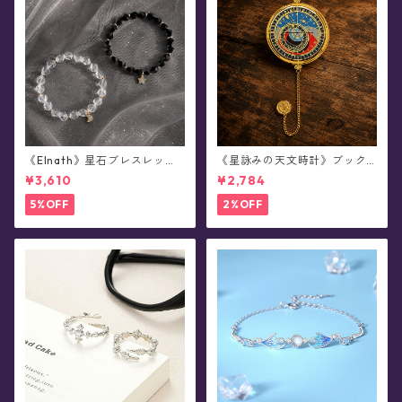
《Elnath》星石ブレスレット
《星詠みの天文時計》ブック
(全2色)
マーカー(全3種)
¥3,610
¥2,784
5%OFF
2%OFF