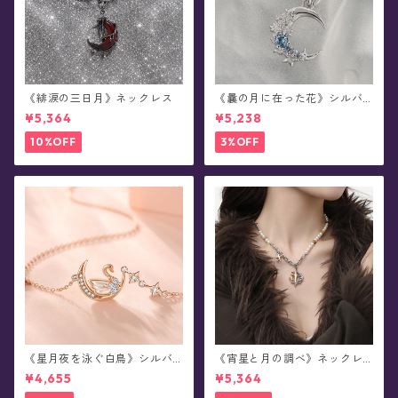
《緋涙の三日月》ネックレス
《曩の月に在った花》シルバ
ーネックレス
¥5,364
¥5,238
10%OFF
3%OFF
《星月夜を泳ぐ白鳥》シルバ
《宵星と月の調べ》ネックレ
ーネックレス
ス
¥4,655
¥5,364