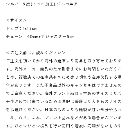
シルバー925(メッキ加工),ジルコニア
＜サイズ＞
トップ：1x1.7cm
チェーン：40cm+アジャスター5cm
＜ご注文前にお読みください＞
ご注文を頂いてから海外の倉庫より商品を取り寄せておりま
す。海外メーカー商品のため到着までにお時間をいただくこ
とや、複数店での在庫共有のため売り切れや在庫欠品する場
合があります。また不良品以外のキャンセルはできませんの
でご留意ください。海外ブランド品は日本製のサイズより若
干小さめで出来ているためお洋服は普段より大きめのサイズ
をお選びください。日本のものよりも縫製が甘い部分や汚れ
しみ、むら、よれ、プリント乱れなどがある場合がございま
す。ひとつひとつ検品を行い使用や着衣に問題がないものや