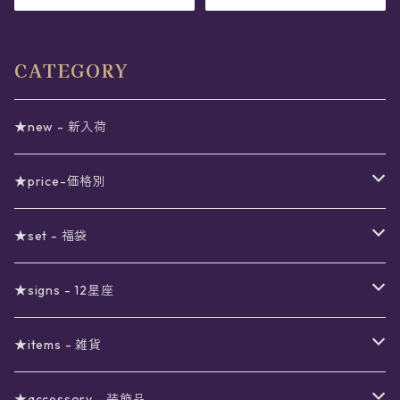
CATEGORY
★new - 新入荷
★price-価格別
セール
★set - 福袋
真夜中のSALE
〜1000円
12星座福袋
★signs - 12星座
予約限定SALE
〜2000円
星の市福袋
12星座ギフトセット
★items - 雑貨
ブラックフライデーSALE
〜3000円
ステーショナリー
★accessory - 装飾品