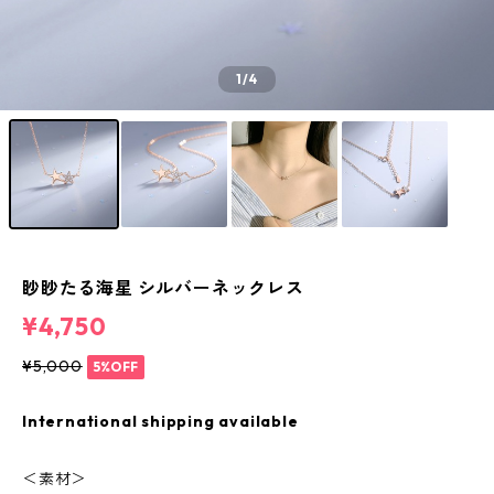
1
/4
眇眇たる海星 シルバーネックレス
¥4,750
¥5,000
5%OFF
International shipping available
＜素材＞