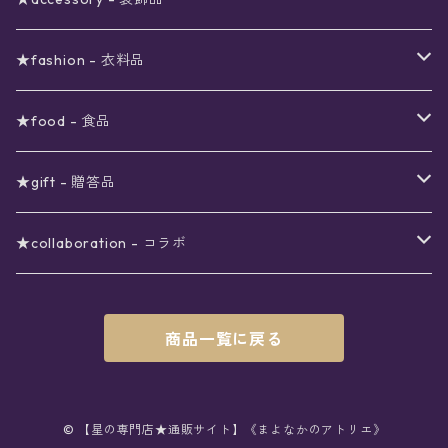
viola*(姉妹ブランド)SALE
ギフトボックス
〜4000円
メイクアップ
ピアス
★fashion - 衣料品
ノート
ネイルカラー
星
〜5000円
ポーチ
イヤリング
ワンピース
★food - 食品
シール
アロマスプレー
月
夜空の星月
星
スター
〜6000円
扇子(うちわ)
ネックレス
トップス
珈琲
★gift - 贈答品
レター
花
月
フラワー
星
ブラウス
〜7000円
インテリア
チョーカー
ボトムス
紅茶
ラッピング用オプション
★collaboration - コラボ
スタンプ
雫
花
レース
月
シャツ
クッション
星
スカート
〜8000円
バス用品
リング
ソックス
緑茶
クリスマスギフト
星喫茶キピア
商品一覧に戻る
カード
果実
動物
リボン
太陽
セーター
タオル
月
パンツ
星
レックウォーマー
〜9000円
マスク
ブレスレット
バッグ
星菓子
バレンタインギフト
Stellatium(姉妹店委託)
インク
雲
鳥
スクール
天体
プルオーバー
タペストリー
月
タイツ
星
ショルダー
prologue passage
JUNK FOOD OPERA
〜10000円
キッチン
ブローチ
ハット
パスタ
母の日ギフト
MOON BEAR(姉妹店委託)
© 【星の専門店★通販サイト】《まよなかのアトリエ》