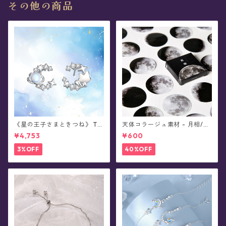
その他の商品
《星の王子さまときつね》 Th
天体コラージュ素材 - 月相/フ
e Little Prince 星と結ぶ絆 シ
レークシール(45枚入)
¥4,753
¥600
ルバーピアス/イヤリング
3%OFF
40%OFF