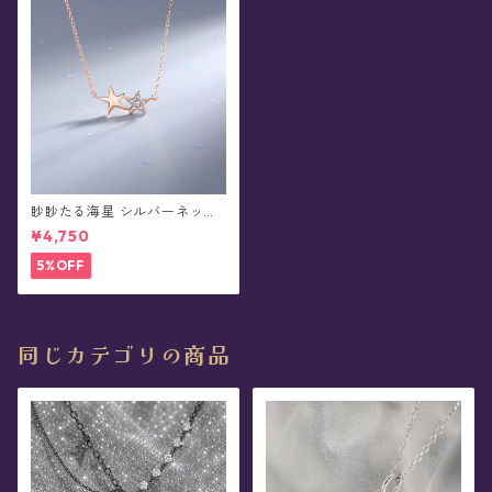
眇眇たる海星 シルバーネック
レス
¥4,750
5%OFF
同じカテゴリの商品