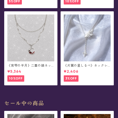
5%OFF
10%OFF
《宵雫の半月》二重の鎖ネッ
《片翼の星しるべ》ネックレ
クレス
ス
¥5,364
¥2,406
10%OFF
3%OFF
セール中の商品