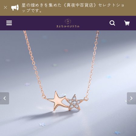
星の煌めきを集めた《真夜中百貨店》セレクトショ
ップです。