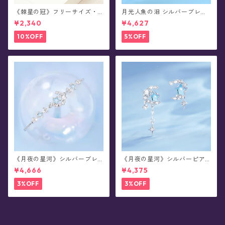
《棘星の冠》フリーサイズ・
月光人魚の泪 シルバーブレス
ペアデザイン・リング(全2種)
レット
¥2,340
¥4,627
10%OFF
5%OFF
《月夜の星河》シルバーブレ
《月夜の星河》シルバーピア
スレット
ス/イヤリング
¥4,666
¥4,375
3%OFF
3%OFF