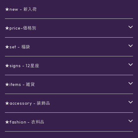
★new - 新入荷
★price-価格別
セール
★set - 福袋
真夜中のSALE
〜1000円
12星座福袋
★signs - 12星座
予約限定SALE
〜2000円
星の市福袋
12星座ギフトセット
★items - 雑貨
ブラックフライデーSALE
〜3000円
ステーショナリー
★accessory - 装飾品
viola*(姉妹ブランド)SALE
ギフトボックス
〜4000円
メイクアップ
ピアス
★fashion - 衣料品