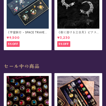
《宇宙旅行 - SPACE TRAVE
《夜に溶ける三日月》ピアス/
L》ブックマーカー・全3種コ
イヤリング
¥9,500
¥3,230
ンプリートボックス
5%OFF
5%OFF
セール中の商品