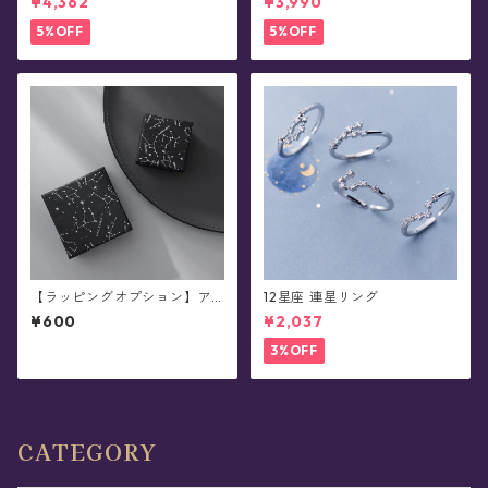
¥4,362
¥3,990
5%OFF
5%OFF
【ラッピングオプション】ア
12星座 連星リング
クセサリー用ギフトボックス
¥600
¥2,037
※単品購入不可
3%OFF
CATEGORY