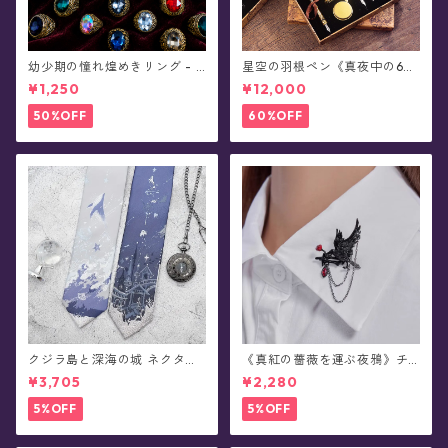
幼少期の憧れ煌めきリング - S
星空の羽根ペン《真夜中の6彩
irius★真夜中の星まつり★
星魔法団》ガラスペン・イン
¥1,250
¥12,000
クセット(シーリングスタンプ
付き/全8色)0011
50%OFF
60%OFF
クジラ島と深海の城 ネクタイ/
《真紅の薔薇を運ぶ夜鴉》チ
ショートタイ/リボンタイ/リボ
ェーンブローチ/襟ブローチ
¥3,705
¥2,280
ン(全8種)
5%OFF
5%OFF