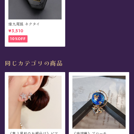
煌九尾狐 ネクタイ
¥3,510
10%OFF
同じカテゴリの商品
《集う星粒のお裾分け》ピア
《地球儀》ブローチ