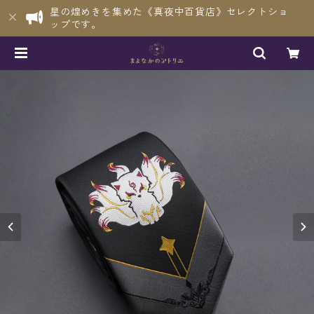
星の煌めきを集めた《真夜中百貨店》セレクトショ
ップです。