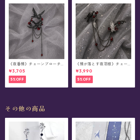
《夜番鴉》チェーンブローチ/
《鴉が落とす夜羽根》チェー
襟ブローチ
ンブローチ/襟ブローチ
¥3,705
¥3,990
5%OFF
5%OFF
その他の商品