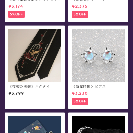
ス
¥3,174
¥2,375
5%OFF
5%OFF
《夜檻の黑骸》ネクタイ
《新星時間》ピアス
¥3,799
¥3,230
5%OFF