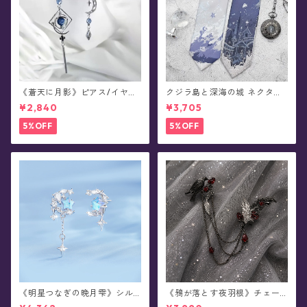
《蒼天に月影》ピアス/イヤリ
クジラ島と深海の城 ネクタイ/
ング
ショートタイ/リボンタイ/リボ
¥2,840
¥3,705
ン(全8種)
5%OFF
5%OFF
《明星つなぎの晩月雫》シル
《鴉が落とす夜羽根》チェー
バーピアス/イヤリング
ンブローチ/襟ブローチ