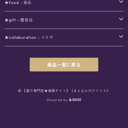
ノート
ネイルカラー
星
〜5000円
ポーチ
イヤリング
ワンピース
★food - 食品
シール
アロマスプレー
月
夜空の星月
星
スター
〜6000円
扇子(うちわ)
ネックレス
トップス
珈琲
★gift - 贈答品
レター
花
月
フラワー
星
ブラウス
〜7000円
インテリア
チョーカー
ボトムス
紅茶
ラッピング用オプション
★collaboration - コラボ
スタンプ
雫
花
レース
月
シャツ
クッション
星
スカート
〜8000円
バス用品
リング
ソックス
緑茶
クリスマスギフト
星喫茶キピア
商品一覧に戻る
カード
果実
動物
リボン
太陽
セーター
タオル
月
パンツ
星
レックウォーマー
〜9000円
マスク
ブレスレット
バッグ
星菓子
バレンタインギフト
Stellatium(姉妹店委託)
インク
雲
鳥
スクール
天体
プルオーバー
タペストリー
月
タイツ
星
ショルダー
prologue passage
JUNK FOOD OPERA
〜10000円
キッチン
ブローチ
ハット
パスタ
母の日ギフト
MOON BEAR(姉妹店委託)
© 【星の専門店★通販サイト】《まよなかのアトリエ》
ペン
リボン
Powered by
雫
ロリィタ
宇宙
Tシャツ
収納ケース
太陽
ニーハイソックス
月
リュック
ラスク
ノーコピーライトガール
マグカップ
星
ニット
ぬいぐるみ
10001円〜
キーホルダー
時計
シューズ
焼き菓子
ホワイトデーギフト
viola*(姉妹店委託)
消しゴム
ハート
雲
ユニコーン
星座
スウェット
時計
煌めき
ハイソックス
太陽
トート
パン
サーモタンブラー
月
ベレー
バッグ
ストラップ
懐中時計
サンダル
クッキー/サブレ
ワンピース
ケース
ピンブローチ
ネクタイ
新星生活応援
Lady,Twinkle☆