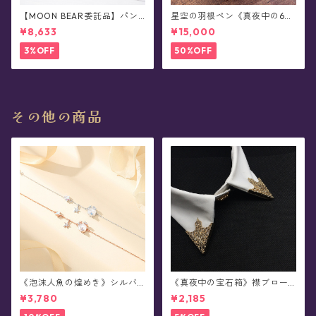
【MOON BEAR委託品】パン
星空の羽根ペン《真夜中の6彩
ダさん・レザーショルダーバ
星魔法団》ガラスペン・イン
¥8,633
¥15,000
ッグ/ポシェット
クセット(シーリングスタンプ
付き/全8色)0011
3%OFF
50%OFF
その他の商品
《泡沫人魚の煌めき》シルバ
《真夜中の宝石箱》襟ブロー
ーブレスレット
チ/カラータックピン(2個セッ
¥3,780
¥2,185
ト/全5色)