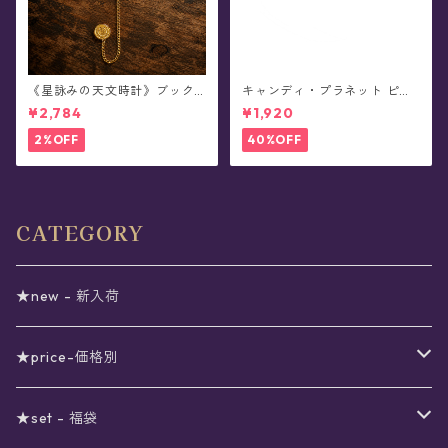
《星詠みの天文時計》ブック
キャンディ・プラネット ピア
マーカー(全3種)
ス
¥2,784
¥1,920
2%OFF
40%OFF
CATEGORY
★new - 新入荷
★price-価格別
セール
★set - 福袋