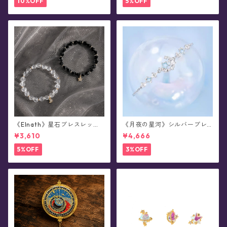
10%OFF
5%OFF
《Elnath》星石ブレスレット
《月夜の星河》シルバーブレ
(全2色)
スレット
¥3,610
¥4,666
5%OFF
3%OFF