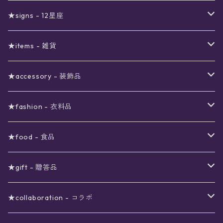
真夜中のSALE
〜1000円
12星座福袋
★signs - 12星座
予約限定SALE
〜2000円
星の市福袋
12星座ギフトセット
★items - 雑貨
ブラックフライデーSALE
〜3000円
ステーショナリー
★accessory - 装飾品
viola*(姉妹ブランド)SALE
ギフトボックス
〜4000円
メイクアップ
ピアス
★fashion - 衣料品
ノート
ネイルカラー
星
〜5000円
ポーチ
イヤリング
ワンピース
★food - 食品
シール
アロマスプレー
月
夜空の星月
星
スター
〜6000円
扇子(うちわ)
ネックレス
トップス
珈琲
★gift - 贈答品
レター
花
月
フラワー
星
ブラウス
〜7000円
インテリア
チョーカー
ボトムス
紅茶
ラッピング用オプション
★collaboration - コラボ
スタンプ
雫
花
レース