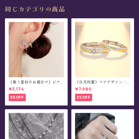
同じカテゴリの商品
《集う星粒のお裾分け》ピア
《日月同響》ペアデザイン・
ス
シルバーリング
¥3,174
¥7,980
5%OFF
5%OFF