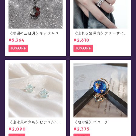
《緋涙の三日月》ネックレス
《流れる紫星彩》フリーサイ
ズ・リング
¥5,364
¥2,610
10%OFF
10%OFF
《宙氷菓の公転》ピアス/イヤ
《地球儀》ブローチ
リング
¥2,090
¥2,375