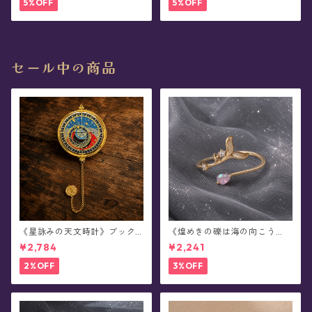
5%OFF
5%OFF
セール中の商品
《星詠みの天文時計》ブック
《煌めきの礫は海の向こう
マーカー(全3種)
へ》フリーサイズ・リング
¥2,784
¥2,241
2%OFF
3%OFF