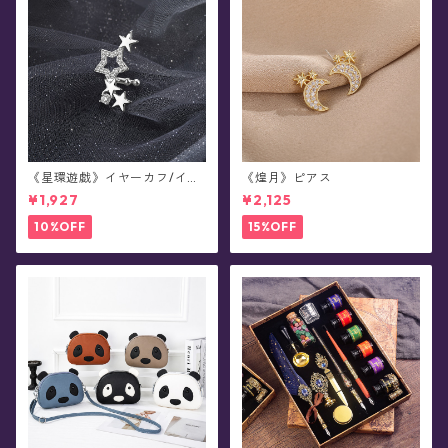
《星環遊戯》イヤーカフ/イヤ
《煌月》ピアス
ークリップ/イヤリング(片耳
¥1,927
¥2,125
用)
10%OFF
15%OFF