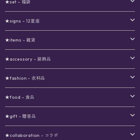
セール
★set - 福袋
真夜中のSALE
〜1000円
12星座福袋
★signs - 12星座
予約限定SALE
〜2000円
星の市福袋
12星座ギフトセット
★items - 雑貨
ブラックフライデーSALE
〜3000円
ステーショナリー
★accessory - 装飾品
viola*(姉妹ブランド)SALE
ギフトボックス
〜4000円
メイクアップ
ピアス
★fashion - 衣料品
ノート
ネイルカラー
星
〜5000円
ポーチ
イヤリング
ワンピース
★food - 食品
シール
アロマスプレー
月
夜空の星月
星
スター
〜6000円
扇子(うちわ)
ネックレス
トップス
珈琲
★gift - 贈答品
レター
花
月
フラワー
星
ブラウス
〜7000円
インテリア
チョーカー
ボトムス
紅茶
ラッピング用オプション
★collaboration - コラボ