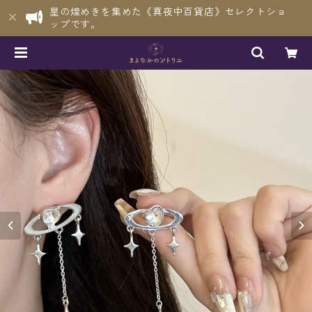
星の煌めきを集めた《真夜中百貨店》セレクトショ
ップです。