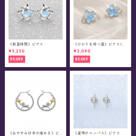
《新星時間》ピアス
《ひかりを待つ星》ピアス/イ
ヤリング
¥3,230
¥2,090
5%OFF
5%OFF
《おやすみ仔羊の煌めき》ピ
《星雫のコンパス》ピアス