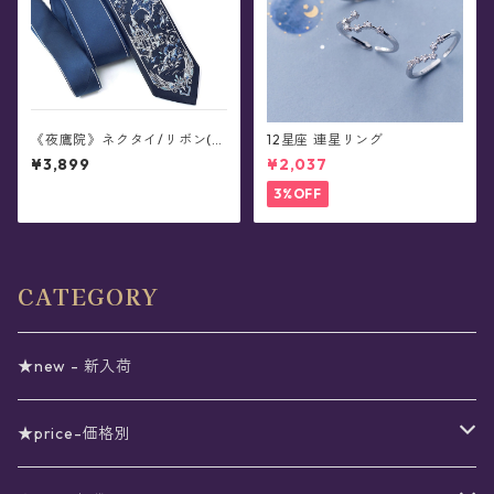
《夜鷹院》ネクタイ/リボン(全
12星座 連星リング
6種)
¥3,899
¥2,037
3%OFF
CATEGORY
★new - 新入荷
★price-価格別