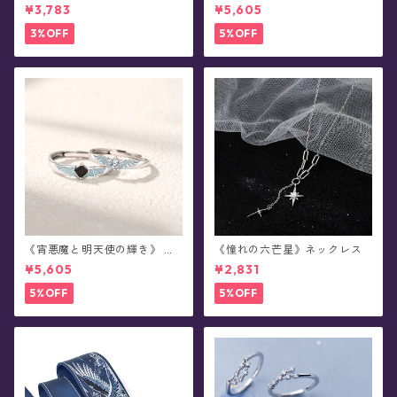
イ
蓄光シルバーリング(全2種)
¥3,783
¥5,605
3%OFF
5%OFF
《宵悪魔と明天使の輝き》 ペ
《憧れの六芒星》ネックレス
アデザイン・蓄光シルバーリ
¥5,605
¥2,831
ング(全2種)
5%OFF
5%OFF