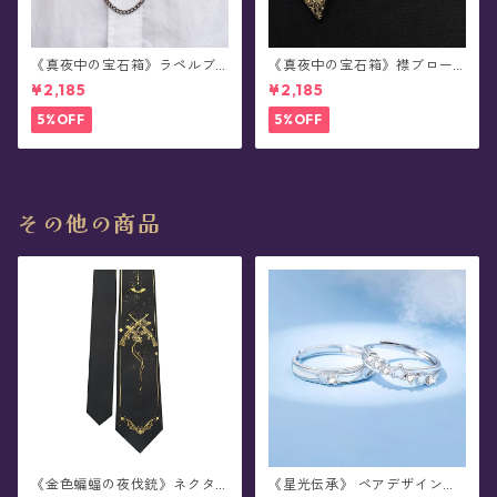
《真夜中の宝石箱》ラペルブ
《真夜中の宝石箱》襟ブロー
ローチ(襟ブローチ)/チェーン
チ/カラータックピン(2個セッ
¥2,185
¥2,185
付きタックピン(全78種)
ト/全5色)
5%OFF
5%OFF
その他の商品
《金色蝙蝠の夜伐銃》ネクタ
《星光伝承》 ペアデザイン・