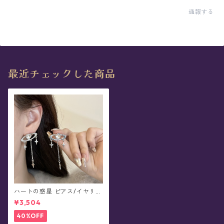
通報する
最近チェックした商品
ハートの惑星 ピアス/イヤリン
グ
¥3,504
40%OFF