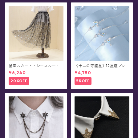
星空スカート・シースルー・
《十二の守護星》12星座ブレ
チュール - Alpheratz(全3色x
スレット
¥6,240
¥4,750
3種)
20%OFF
5%OFF