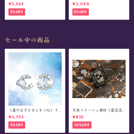
アス
¥3,365
¥2,090
3%OFF
5%OFF
セール中の商品
《星の王子さまときつね》 Th
天体コラージュ素材《星空流
e Little Prince 星と結ぶ絆 シ
光》豆本型ペーパー(60枚入)
¥4,753
¥810
ルバーピアス/イヤリング
3%OFF
10%OFF