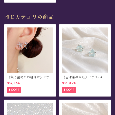
同じカテゴリの商品
《集う星粒のお裾分け》ピア
《宙氷菓の公転》ピアス/イヤ
ス
リング
¥3,174
¥2,090
5%OFF
5%OFF