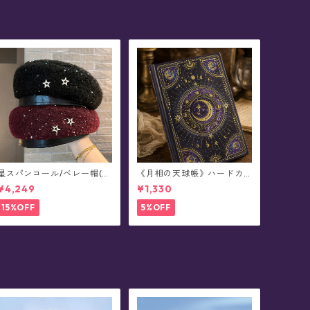
星スパンコール/ベレー帽(全
《月相の天球帳》ハードカ
4色)
バーノート
¥4,249
¥1,330
15%OFF
5%OFF