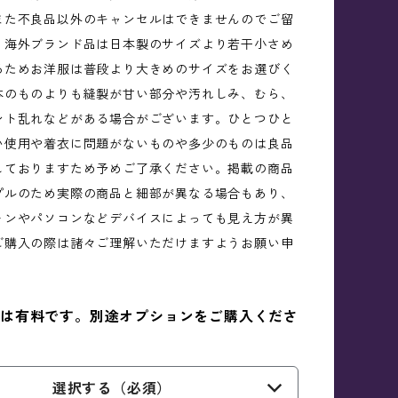
また不良品以外のキャンセルはできませんのでご留
。海外ブランド品は日本製のサイズより若干小さめ
るためお洋服は普段より大きめのサイズをお選びく
本のものよりも縫製が甘い部分や汚れしみ、むら、
ント乱れなどがある場合がございます。ひとつひと
い使用や着衣に問題がないものや多少のものは良品
しておりますため予めご了承ください。掲載の商品
プルのため実際の商品と細部が異なる場合もあり、
ォンやパソコンなどデバイスによっても見え方が異
ご購入の際は諸々ご理解いただけますようお願い申
。
は有料です。別途オプションをご購入くださ
選択する（必須）