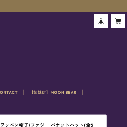
。
ONTACT
【姉妹店】MOON BEAR
ワッペン帽子/ファジー バケットハット(全5