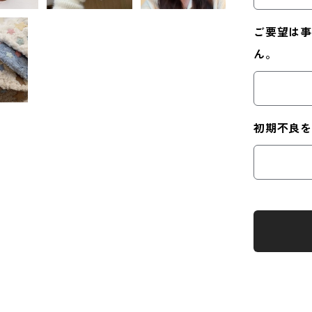
ご要望は事
ん。
初期不良を