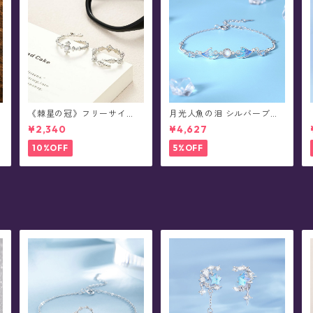
《棘星の冠》フリーサイ
月光人魚の泪 シルバーブレ
ズ・ペアデザイン・リング
スレット
¥2,340
¥4,627
(全2種)
10%OFF
5%OFF