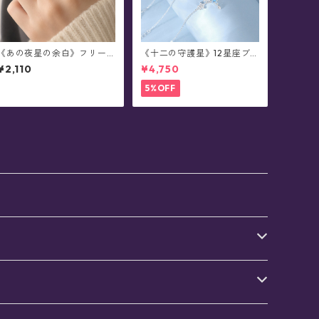
《あの夜星の余白》フリー
《十二の守護星》12星座ブ
サイズ・リング
レスレット
¥2,110
¥4,750
5%OFF