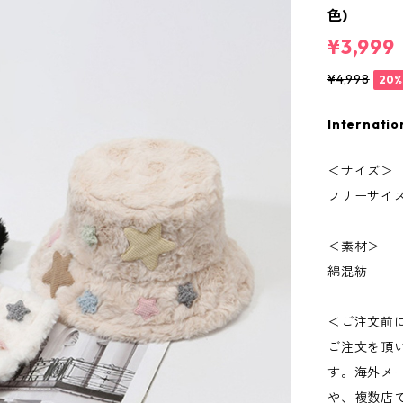
色)
¥3,999
¥4,998
20%
Internatio
＜サイズ＞
フリーサイズ
＜素材＞
綿混紡
＜ご注文前
ご注文を頂
す。海外メ
や、複数店