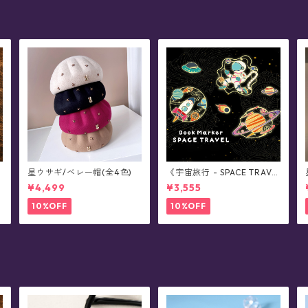
星ウサギ/ベレー帽(全4色)
《宇宙旅行 - SPACE TRAVE
L》ブックマーカー・ボック
¥4,499
¥3,555
ス(全3種)
10%OFF
10%OFF