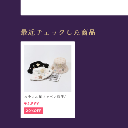
最近チェックした商品
カラフル星ワッペン帽子/フ
ァジー バケットハット(全5
¥3,999
色)
20%OFF