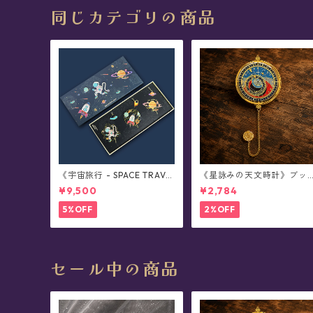
同じカテゴリの商品
《宇宙旅行 - SPACE TRAVE
《星詠みの天文時計》ブッ
L》ブックマーカー・全3種
クマーカー(全3種)
¥9,500
¥2,784
コンプリートボックス
5%OFF
2%OFF
セール中の商品