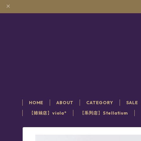
HOME
ABOUT
CATEGORY
SALE
【姉妹店】viola*
【系列店】Stellatium