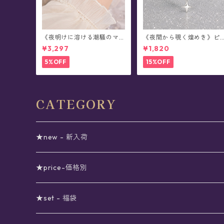
《夜明けに溶ける潮騒のマ
《夜間から覗く煌めき》ピ
ーメイド》ブレスレット(全
アス(片耳用)
¥3,297
¥1,820
2色)
5%OFF
15%OFF
CATEGORY
★new - 新入荷
★price-価格別
セール
★set - 福袋