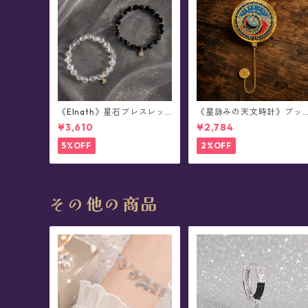
《Elnath》星石ブレスレッ
《星詠みの天文時計》ブッ
ト (全2色)
クマーカー(全3種)
¥3,610
¥2,784
5%OFF
2%OFF
その他の商品