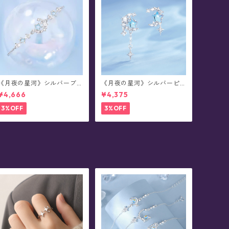
《月夜の星河》シルバーブ
《月夜の星河》シルバーピ
レスレット
アス/イヤリング
¥4,666
¥4,375
3%OFF
3%OFF