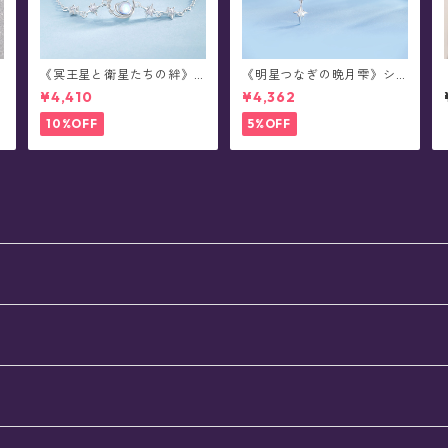
《冥王星と衛星たちの絆》
《明星つなぎの晩月雫》シ
シルバーブレスレット
ルバーピアス/イヤリング
¥4,410
¥4,362
10%OFF
5%OFF