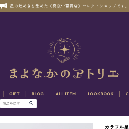
星の煌めきを集めた《真夜中百貨店》セレクトショップです
GIFT
BLOG
ALL ITEM
LOOKBOOK
C
カラフル星