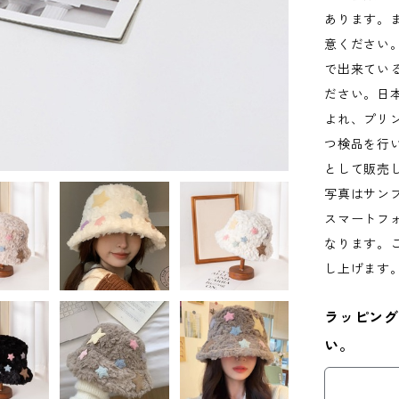
あります。
意ください
で出来てい
ださい。日
よれ、プリ
つ検品を行
として販売
写真はサン
スマートフ
なります。
し上げます
ラッピング
い。