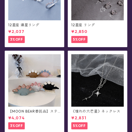
12星座 連星リング
12星座 リング
¥2,037
¥2,850
3%OFF
5%OFF
【MOON BEAR委託品】ステ
《憧れの六芒星》ネックレス
ゴサウルス・恐竜ショルダー
¥4,074
¥2,831
バッグ・レトロカラー/ポシェ
ット
3%OFF
5%OFF