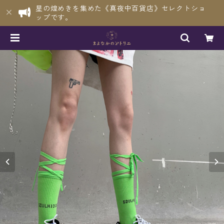
星の煌めきを集めた《真夜中百貨店》セレクトショ
ップです。