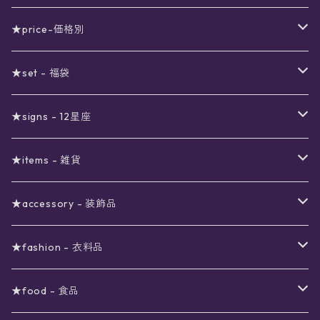
★price-価格別
セール
★set - 福袋
真夜中のSALE
〜1000円
12星座福袋
★signs - 12星座
予約限定SALE
〜2000円
星の市福袋
12星座ギフトセット
★items - 雑貨
ブラックフライデーSALE
〜3000円
ステーショナリー
★accessory - 装飾品
viola*(姉妹ブランド)SALE
ギフトボックス
〜4000円
メイクアップ
ピアス
★fashion - 衣料品
ノート
ネイルカラー
星
〜5000円
ポーチ
イヤリング
ワンピース
★food - 食品