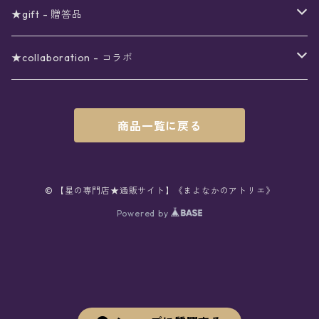
シール
アロマスプレー
月
夜空の星月
星
スター
〜6000円
扇子(うちわ)
ネックレス
トップス
珈琲
★gift - 贈答品
レター
花
月
フラワー
星
ブラウス
〜7000円
インテリア
チョーカー
ボトムス
紅茶
ラッピング用オプション
★collaboration - コラボ
スタンプ
雫
花
レース
月
シャツ
クッション
星
スカート
〜8000円
バス用品
リング
ソックス
緑茶
クリスマスギフト
星喫茶キピア
商品一覧に戻る
カード
果実
動物
リボン
太陽
セーター
タオル
月
パンツ
星
レックウォーマー
〜9000円
マスク
ブレスレット
バッグ
星菓子
バレンタインギフト
Stellatium(姉妹店委託)
インク
雲
鳥
スクール
天体
プルオーバー
タペストリー
月
タイツ
星
ショルダー
prologue passage
JUNK FOOD OPERA
〜10000円
キッチン
ブローチ
ハット
パスタ
母の日ギフト
MOON BEAR(姉妹店委託)
© 【星の専門店★通販サイト】《まよなかのアトリエ》
ペン
リボン
Powered by
雫
ロリィタ
宇宙
Tシャツ
収納ケース
太陽
ニーハイソックス
月
リュック
ラスク
ノーコピーライトガール
マグカップ
星
ニット
ぬいぐるみ
10001円〜
キーホルダー
時計
シューズ
焼き菓子
ホワイトデーギフト
viola*(姉妹店委託)
消しゴム
ハート
雲
ユニコーン
星座
スウェット
時計
煌めき
ハイソックス
太陽
トート
パン
サーモタンブラー
月
ベレー
バッグ
ストラップ
懐中時計
サンダル
クッキー/サブレ
ワンピース
ケース
ピンブローチ
ネクタイ
新星生活応援
Lady,Twinkle☆
ボールペン
くま
リボン
クラゲ
銀河
パーカー
マット
宇宙
クルーソックス
星座
ハンド
チョコレート
キャンドル
花
キャップ
バッグチャーム
腕時計
パンプス
フィナンシェ
アクセサリー
缶
ネクタイ
本
バッグチャーム
セットアップ
父の日ギフト
クリエイター