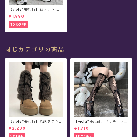
【viola*委託品】紐リボン ソ
ックス(全8色)
¥1,980
10%OFF
同じカテゴリの商品
【viola*委託品】Y2Kリボン・
【viola*委託品】フリル・リボ
レッグウォーマー(全4色)
ンつき・網タイツ/ソックス(全
¥2,280
¥1,710
2色)
5%OFF
10%OFF