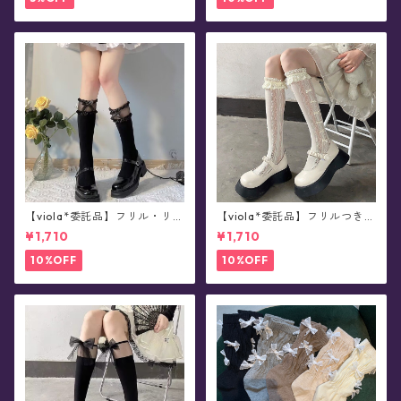
【viola*委託品】フリル・リボ
【viola*委託品】フリルつき・
ンつき・シアー切り替え・ソ
レース柄ソックス(全3色)
¥1,710
¥1,710
ックス(全2色)
10%OFF
10%OFF