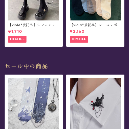
【viola*委託品】シフォンリボ
【viola*委託品】レースリボン
ンつきソックス(全2色)
ソックス(全4色)
¥1,710
¥2,160
10%OFF
10%OFF
セール中の商品