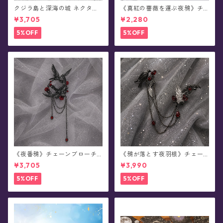
クジラ島と深海の城 ネクタイ/
《真紅の薔薇を運ぶ夜鴉》チ
ショートタイ/リボンタイ/リボ
ェーンブローチ/襟ブローチ
¥3,705
¥2,280
ン(全8種)
5%OFF
5%OFF
《夜番鴉》チェーンブローチ/
《鴉が落とす夜羽根》チェー
襟ブローチ
ンブローチ/襟ブローチ
¥3,705
¥3,990
5%OFF
5%OFF