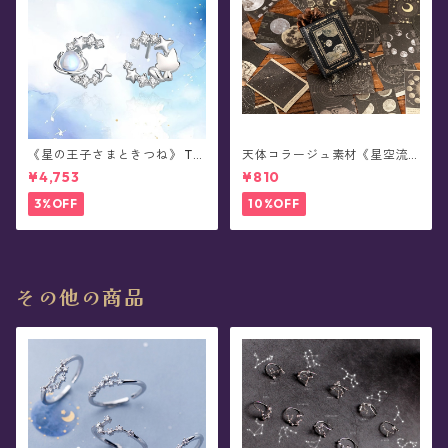
《星の王子さまときつね》 Th
天体コラージュ素材《星空流
e Little Prince 星と結ぶ絆 シ
光》豆本型ペーパー(60枚入)
¥4,753
¥810
ルバーピアス/イヤリング
3%OFF
10%OFF
その他の商品