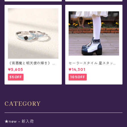
《宵悪魔と明天使の輝き》 ペ
セーラースタイル 星スタッズ
アデザイン・蓄光シルバーリ
ショートブーツ(全3色)
¥5,605
¥14,301
ング(全2種)
5%OFF
10%OFF
CATEGORY
★new - 新入荷